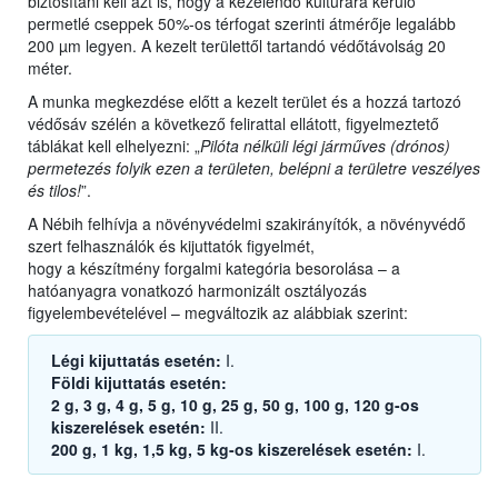
biztosítani kell azt is, hogy a kezelendő kultúrára kerülő
permetlé cseppek 50%-os térfogat szerinti átmérője legalább
200 µm legyen. A kezelt területtől tartandó védőtávolság 20
méter.
A munka megkezdése előtt a kezelt terület és a hozzá tartozó
védősáv szélén a következő felirattal ellátott, figyelmeztető
táblákat kell elhelyezni: „
Pilóta nélküli légi járműves (drónos)
permetezés folyik ezen a területen, belépni a területre veszélyes
és tilos!
”.
A Nébih felhívja a növényvédelmi szakirányítók, a növényvédő
szert felhasználók és kijuttatók figyelmét,
hogy a készítmény forgalmi kategória besorolása – a
hatóanyagra vonatkozó harmonizált osztályozás
figyelembevételével – megváltozik az alábbiak szerint:
Légi kijuttatás esetén:
I.
Földi kijuttatás esetén:
2 g, 3 g, 4 g, 5 g, 10 g, 25 g, 50 g, 100 g, 120 g-os
kiszerelések esetén:
II.
200 g, 1 kg, 1,5 kg, 5 kg-os kiszerelések esetén:
I.