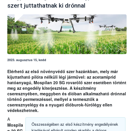
szert juttathatnak ki drónnal
2023. augusztus 15, kedd
Elérhető az első növényvédő szer hazánkban, mely már
kijuttatható pilóta nélküli légi járművel: az acetamiprid
hatóanyagú, Mospilan 20 SG rovarölő szer esetében történt
meg az engedély kiterjesztése. A készítmény
cseresznyében, meggyben és dióban alkalmazható drónnal
történő permetezéssel, mellyel a termesztők a
cseresznyelégy és a nyugati dióburok-fúrólégy ellen
védekezhetnek.
A
Összességében az első készítmény engedélyének
Mospila
kiadásával elhárult minden akadály a drónos
n 20 SG