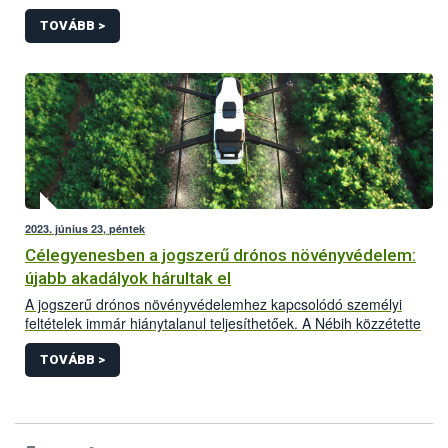
hazánkban kérelem alapján megvalósítható a légi úton történő
növényvédő szer kijuttatás, az alábbi feltételek szerint.
TOVÁBB >
2023. június 23, péntek
Célegyenesben a jogszerű drónos növényvédelem:
újabb akadályok hárultak el
A jogszerű drónos növényvédelemhez kapcsolódó személyi
feltételek immár hiánytalanul teljesíthetőek. A Nébih közzétette
honlapján a növényvédelmi drónpilóták jegyzékét. Az
alábbiakban a drónos növényvédelemmel kapcsolatos aktuális
TOVÁBB >
helyzetkép és a legfontosabb tudnivalók olvashatóak.