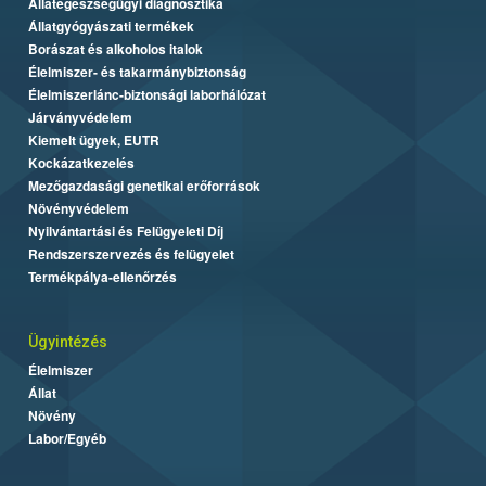
Állategészségügyi diagnosztika
Állatgyógyászati termékek
Borászat és alkoholos italok
Élelmiszer- és takarmánybiztonság
Élelmiszerlánc-biztonsági laborhálózat
Járványvédelem
Kiemelt ügyek, EUTR
Kockázatkezelés
Mezőgazdasági genetikai erőforrások
Növényvédelem
Nyilvántartási és Felügyeleti Díj
Rendszerszervezés és felügyelet
Termékpálya-ellenőrzés
Ügyintézés
Élelmiszer
Állat
Növény
Labor/Egyéb