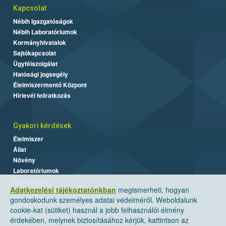
Kapcsolat
Nébih Igazgatóságok
Nébih Laboratóriumok
Kormányhivatalok
Sajtókapcsolat
Ügyfélszolgálat
Hatósági jogsegély
Élelmiszermentő Központ
Hírlevél feliratkozás
Gyakori kérdések
Élelmiszer
Állat
Növény
Laboratóriumok
Labor/Egyéb
Adatkezelési tájékoztatónkban
megismerheti, hogyan
gondoskodunk személyes adatai védelméről. Weboldalunk
cookie-kat (sütiket) használ a jobb felhasználói élmény
érdekében, melynek biztosításához kérjük, kattintson az