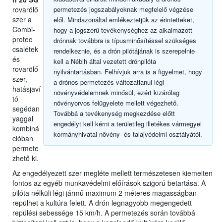
rovarölő
permetezés jogszabályoknak megfelelő végzése
szer a
elől. Mindazonáltal emlékeztetjük az érintetteket,
Combi-
hogy a jogszerű tevékenységhez az alkalmazott
protec
drónnak továbbra is típusminősítéssel szükséges
csalétek
rendelkeznie, és a drón pilótájának is szerepelnie
és
kell a Nébih által vezetett drónpilóta
rovarölő
nyilvántartásban. Felhívjuk arra is a figyelmet, hogy
szer,
a drónos permetezés változatlanul légi
hatásjaví
növényvédelemnek minősül, ezért kizárólag
tó
növényorvos felügyelete mellett végezhető.
segédan
Továbbá a tevékenység megkezdése előtt
yaggal
engedélyt kell kérni a területileg illetékes vármegyei
kombiná
kormányhivatal növény- és talajvédelmi osztályától.
cióban
permete
zhető ki.
Az engedélyezett szer megléte mellett természetesen kiemelten
fontos az egyéb munkavédelmi előírások szigorú betartása. A
pilóta nélküli légi jármű maximum 2 méteres magasságban
repülhet a kultúra felett. A drón legnagyobb megengedett
repülési sebessége 15 km/h. A permetezés során továbbá