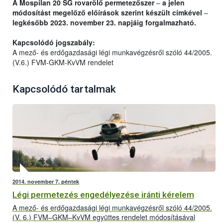
A Mospilan 20 SG rovarölő permetezőszer
–
a jelen
módosítást megelőző előírások szerint készült címkével
–
legkésőbb 2023. november 23. napjáig forgalmazható.
Kapcsolódó jogszabály:
A mező- és erdőgazdasági légi munkavégzésről szóló 44/2005.
(V.6.) FVM-GKM-KvVM rendelet
Kapcsolódó tartalmak
2014. november 7, péntek
Légi permetezés engedélyezése iránti kérelem
A mező- és erdőgazdasági légi munkavégzésről szóló 44/2005.
(V. 6.) FVM–GKM–KvVM együttes rendelet módosításával