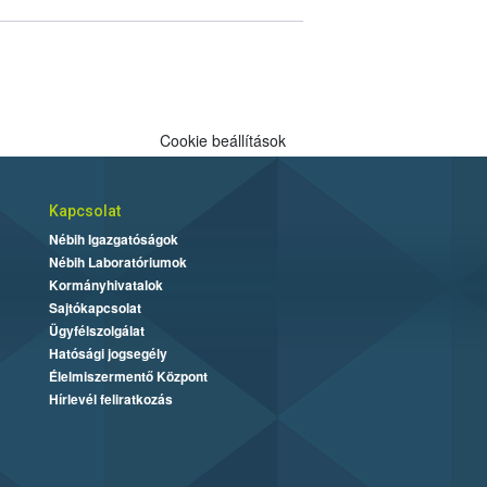
Cookie beállítások
Kapcsolat
Nébih Igazgatóságok
Nébih Laboratóriumok
Kormányhivatalok
Sajtókapcsolat
Ügyfélszolgálat
Hatósági jogsegély
Élelmiszermentő Központ
Hírlevél feliratkozás