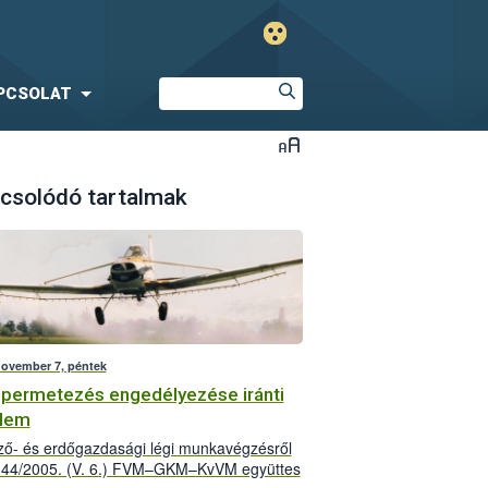
PCSOLAT
csolódó tartalmak
november 7, péntek
 permetezés engedélyezése iránti
elem
ő- és erdőgazdasági légi munkavégzésről
 44/2005. (V. 6.) FVM–GKM–KvVM együttes