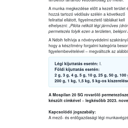
A munka megkezdése előtt a kezelt terület 
hozzá tartozó védősáv szélén a következő
felirattal ellátott, figyelmeztető táblákat kell
elhelyezni: „
Pilóta nélküli légi járműves (dró
permetezés folyik ezen a területen, belépni a
A Nébih felhívja a növényvédelmi szakirányít
hogy a készítmény forgalmi kategória beso
figyelembevételével – megváltozik az alábbi
Légi kijuttatás esetén:
I.
Földi kijuttatás esetén:
2 g, 3 g, 4 g, 5 g, 10 g, 25 g, 50 g, 10
200 g, 1 kg, 1,5 kg, 5 kg-os kiszerelé
A Mospilan 20 SG rovarölő permetezősz
készült címkével
–
legkésőbb 2023. nove
Kapcsolódó jogszabály:
A mező- és erdőgazdasági légi munkavégzé