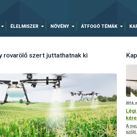
ÉLELMISZER
NÖVÉNY
ÁTFOGÓ TÉMÁK
KA
rovarölő szert juttathatnak ki
Kap
2014. 
Légi
kér
A mez
szóló