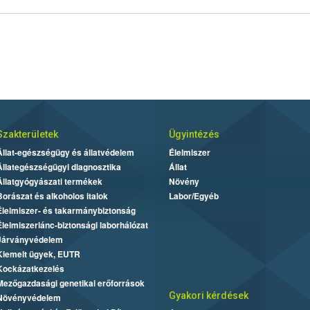
Szakterületek
Ügyintézés
Állat-egészségügy és állatvédelem
Élelmiszer
Állategészségügyi diagnosztika
Állat
Állatgyógyászati termékek
Növény
Borászat és alkoholos italok
Labor/Egyéb
Élelmiszer- és takarmánybiztonság
Élelmiszerlánc-biztonsági laborhálózat
Járványvédelem
Kiemelt ügyek, EUTR
Kockázatkezelés
Mezőgazdasági genetikai erőforrások
Gyakori kérdések
Növényvédelem