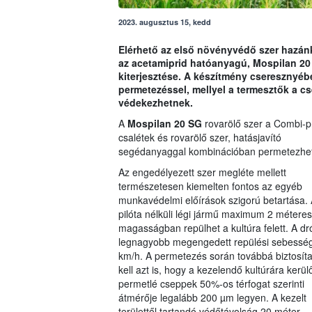
2023. augusztus 15, kedd
Elérhető az első növényvédő szer hazánkb
az acetamiprid hatóanyagú, Mospilan 20
kiterjesztése. A készítmény cseresznyé
permetezéssel, mellyel a termesztők a c
védekezhetnek.
A
Mospilan 20 SG
rovarölő szer a Combi-p
csalétek és rovarölő szer, hatásjavító
segédanyaggal kombinációban permetezhet
Az engedélyezett szer megléte mellett
természetesen kiemelten fontos az egyéb
munkavédelmi előírások szigorú betartása. 
pilóta nélküli légi jármű maximum 2 méteres
magasságban repülhet a kultúra felett. A dr
legnagyobb megengedett repülési sebessé
km/h. A permetezés során továbbá biztosíta
kell azt is, hogy a kezelendő kultúrára kerül
permetlé cseppek 50%-os térfogat szerinti
átmérője legalább 200 µm legyen. A kezelt
területtől tartandó védőtávolság 20 méter.