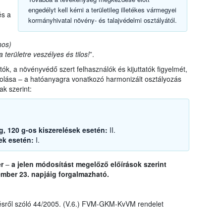
engedélyt kell kérni a területileg illetékes vármegyei
és a
kormányhivatal növény- és talajvédelmi osztályától.
nos)
 területre veszélyes és tilos!
”.
ók, a növényvédő szert felhasználók és kijuttatók figyelmét,
rolása – a hatóanyagra vonatkozó harmonizált osztályozás
ak szerint:
0 g, 120 g-os kiszerelések esetén:
II.
sek esetén:
I.
er
–
a jelen módosítást megelőző előírások szerint
mber 23. napjáig forgalmazható.
sről szóló 44/2005. (V.6.) FVM-GKM-KvVM rendelet