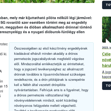
rende
alapj
TO
növén
szerin
an, mely már kijuttatható pilóta nélküli légi járművel:
 SG rovarölő szer esetében történt meg az engedély
ben, meggyben és dióban alkalmazható drónnal történő
seresznyelégy és a nyugati dióburok-fúrólégy ellen
rotec
2023. 
Összességében az első készítmény engedélyének
kiadásával elhárult minden akadály a drónos
ő ki.
Céle
permetezés jogszabályoknak megfelelő végzése
növé
elől. Mindazonáltal emlékeztetjük az érintetteket,
hárul
hogy a jogszerű tevékenységhez az alkalmazott
A
A jog
drónnak továbbra is típusminősítéssel szükséges
kapcs
rendelkeznie, és a drón pilótájának is szerepelnie
ón
hiány
kell a Nébih által vezetett drónpilóta
honla
ge 15
TO
nyilvántartásban. Felhívjuk arra is a figyelmet, hogy
Az al
ni
a drónos permetezés változatlanul légi
kapcs
ő
legfo
növényvédelemnek minősül, ezért kizárólag
növényorvos felügyelete mellett végezhető.
Továbbá a tevékenység megkezdése előtt