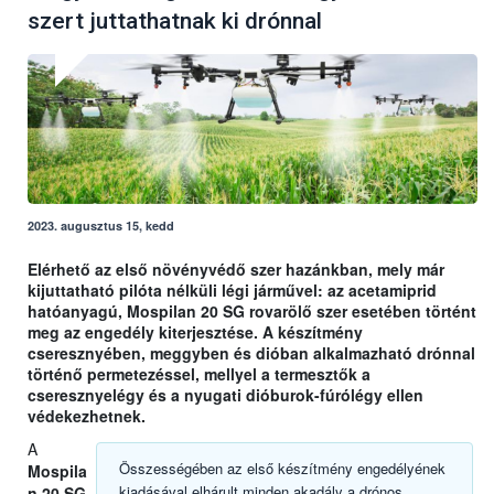
szert juttathatnak ki drónnal
2023. augusztus 15, kedd
Elérhető az első növényvédő szer hazánkban, mely már
kijuttatható pilóta nélküli légi járművel: az acetamiprid
hatóanyagú, Mospilan 20 SG rovarölő szer esetében történt
meg az engedély kiterjesztése. A készítmény
cseresznyében, meggyben és dióban alkalmazható drónnal
történő permetezéssel, mellyel a termesztők a
cseresznyelégy és a nyugati dióburok-fúrólégy ellen
védekezhetnek.
A
Összességében az első készítmény engedélyének
Mospila
kiadásával elhárult minden akadály a drónos
n 20 SG