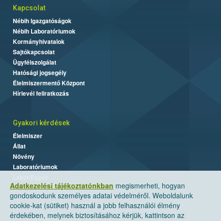
Kapcsolat
Nébih Igazgatóságok
Nébih Laboratóriumok
Kormányhivatalok
Sajtókapcsolat
Ügyfélszolgálat
Hatósági jogsegély
Élelmiszermentő Központ
Hírlevél feliratkozás
Gyakori kérdések
Élelmiszer
Állat
Növény
Laboratóriumok
Labor/Egyéb
Adatkezelési tájékoztatónkban
megismerheti, hogyan
gondoskodunk személyes adatai védelméről. Weboldalunk
cookie-kat (sütiket) használ a jobb felhasználói élmény
érdekében, melynek biztosításához kérjük, kattintson az