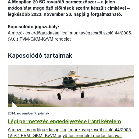
A Mospilan 20 SG rovarölő permetezőszer
–
a jelen
módosítást megelőző előírások szerint készült címkével
–
legkésőbb 2023. november 23. napjáig forgalmazható.
Kapcsolódó jogszabály:
A mező- és erdőgazdasági légi munkavégzésről szóló 44/2005.
(V.6.) FVM-GKM-KvVM rendelet
Kapcsolódó tartalmak
2014. november 7, péntek
Légi permetezés engedélyezése iránti kérelem
A mező- és erdőgazdasági légi munkavégzésről szóló 44/2005.
(V. 6.) FVM–GKM–KvVM együttes rendelet módosításával