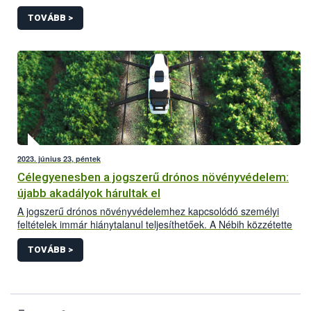
hazánkban kérelem alapján megvalósítható a légi úton történő
növényvédő szer kijuttatás, az alábbi feltételek szerint.
TOVÁBB >
2023. június 23, péntek
Célegyenesben a jogszerű drónos növényvédelem:
újabb akadályok hárultak el
A jogszerű drónos növényvédelemhez kapcsolódó személyi
feltételek immár hiánytalanul teljesíthetőek. A Nébih közzétette
honlapján a növényvédelmi drónpilóták jegyzékét. Az
alábbiakban a drónos növényvédelemmel kapcsolatos aktuális
TOVÁBB >
helyzetkép és a legfontosabb tudnivalók olvashatóak.