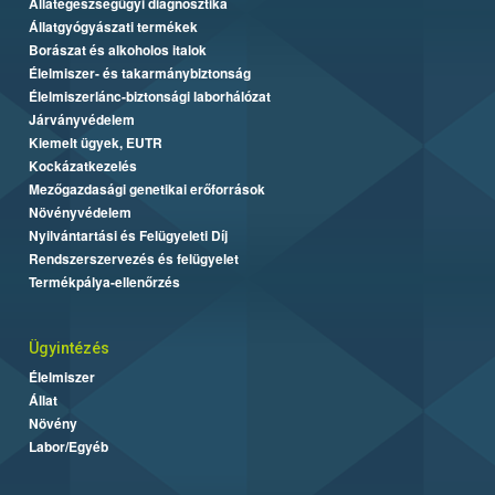
Állategészségügyi diagnosztika
Állatgyógyászati termékek
Borászat és alkoholos italok
Élelmiszer- és takarmánybiztonság
Élelmiszerlánc-biztonsági laborhálózat
Járványvédelem
Kiemelt ügyek, EUTR
Kockázatkezelés
Mezőgazdasági genetikai erőforrások
Növényvédelem
Nyilvántartási és Felügyeleti Díj
Rendszerszervezés és felügyelet
Termékpálya-ellenőrzés
Ügyintézés
Élelmiszer
Állat
Növény
Labor/Egyéb