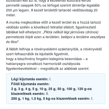
biztosítani kell azt is, hogy a kezelendő kultúrára kerülő
permetlé cseppek 50%-os térfogat szerinti átmérője legalább
200 µm legyen. A kezelt területtől tartandó védőtávolság 20
méter.
A munka megkezdése előtt a kezelt terület és a hozzá tartozó
védősáv szélén a következő felirattal ellátott, figyelmeztető
táblákat kell elhelyezni: „
Pilóta nélküli légi járműves (drónos)
permetezés folyik ezen a területen, belépni a területre veszélyes
és tilos!
”.
A Nébih felhívja a növényvédelmi szakirányítók, a növényvédő
szert felhasználók és kijuttatók figyelmét,
hogy a készítmény forgalmi kategória besorolása – a
hatóanyagra vonatkozó harmonizált osztályozás
figyelembevételével – megváltozik az alábbiak szerint:
Légi kijuttatás esetén:
I.
Földi kijuttatás esetén:
2 g, 3 g, 4 g, 5 g, 10 g, 25 g, 50 g, 100 g, 120 g-os
kiszerelések esetén:
II.
200 g, 1 kg, 1,5 kg, 5 kg-os kiszerelések esetén:
I.