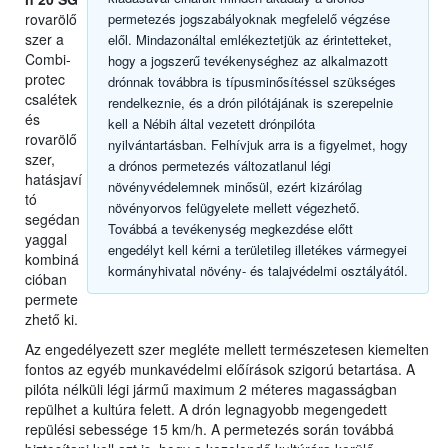
rovarölő
permetezés jogszabályoknak megfelelő végzése
szer a
elől. Mindazonáltal emlékeztetjük az érintetteket,
Combi-
hogy a jogszerű tevékenységhez az alkalmazott
protec
drónnak továbbra is típusminősítéssel szükséges
csalétek
rendelkeznie, és a drón pilótájának is szerepelnie
és
kell a Nébih által vezetett drónpilóta
rovarölő
nyilvántartásban. Felhívjuk arra is a figyelmet, hogy
szer,
a drónos permetezés változatlanul légi
hatásjaví
növényvédelemnek minősül, ezért kizárólag
tó
növényorvos felügyelete mellett végezhető.
segédan
Továbbá a tevékenység megkezdése előtt
yaggal
engedélyt kell kérni a területileg illetékes vármegyei
kombiná
kormányhivatal növény- és talajvédelmi osztályától.
cióban
permete
zhető ki.
Az engedélyezett szer megléte mellett természetesen kiemelten
fontos az egyéb munkavédelmi előírások szigorú betartása. A
pilóta nélküli légi jármű maximum 2 méteres magasságban
repülhet a kultúra felett. A drón legnagyobb megengedett
repülési sebessége 15 km/h. A permetezés során továbbá