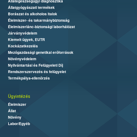
Állategészségügyi diagnosztika
Állatgyógyászati termékek
Borászat és alkoholos italok
Élelmiszer- és takarmánybiztonság
Élelmiszerlánc-biztonsági laborhálózat
Járványvédelem
Kiemelt ügyek, EUTR
Kockázatkezelés
Mezőgazdasági genetikai erőforrások
Növényvédelem
Nyilvántartási és Felügyeleti Díj
Rendszerszervezés és felügyelet
Termékpálya-ellenőrzés
Ügyintézés
Élelmiszer
Állat
Növény
Labor/Egyéb