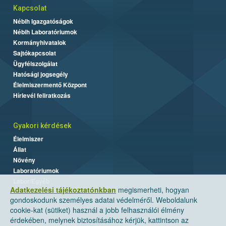
Kapcsolat
Nébih Igazgatóságok
Nébih Laboratóriumok
Kormányhivatalok
Sajtókapcsolat
Ügyfélszolgálat
Hatósági jogsegély
Élelmiszermentő Központ
Hírlevél feliratkozás
Gyakori kérdések
Élelmiszer
Állat
Növény
Laboratóriumok
Labor/Egyéb
Adatkezelési tájékoztatónkban
megismerheti, hogyan
gondoskodunk személyes adatai védelméről. Weboldalunk
cookie-kat (sütiket) használ a jobb felhasználói élmény
érdekében, melynek biztosításához kérjük, kattintson az