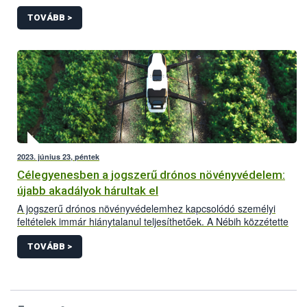
hazánkban kérelem alapján megvalósítható a légi úton történő
növényvédő szer kijuttatás, az alábbi feltételek szerint.
TOVÁBB >
2023. június 23, péntek
Célegyenesben a jogszerű drónos növényvédelem:
újabb akadályok hárultak el
A jogszerű drónos növényvédelemhez kapcsolódó személyi
feltételek immár hiánytalanul teljesíthetőek. A Nébih közzétette
honlapján a növényvédelmi drónpilóták jegyzékét. Az
alábbiakban a drónos növényvédelemmel kapcsolatos aktuális
TOVÁBB >
helyzetkép és a legfontosabb tudnivalók olvashatóak.