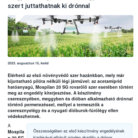
szert juttathatnak ki drónnal
2023. augusztus 15, kedd
Elérhető az első növényvédő szer hazánkban, mely már
kijuttatható pilóta nélküli légi járművel: az acetamiprid
hatóanyagú, Mospilan 20 SG rovarölő szer esetében történt
meg az engedély kiterjesztése. A készítmény
cseresznyében, meggyben és dióban alkalmazható drónnal
történő permetezéssel, mellyel a termesztők a
cseresznyelégy és a nyugati dióburok-fúrólégy ellen
védekezhetnek.
A
Összességében az első készítmény engedélyének
Mospila
kiadásával elhárult minden akadály a drónos
n 20 SG