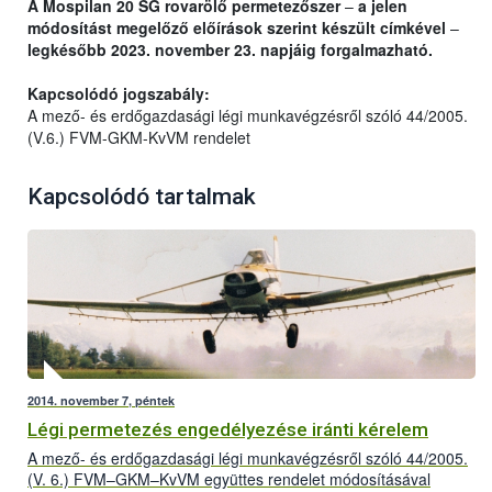
A Mospilan 20 SG rovarölő permetezőszer
–
a jelen
módosítást megelőző előírások szerint készült címkével
–
legkésőbb 2023. november 23. napjáig forgalmazható.
Kapcsolódó jogszabály:
A mező- és erdőgazdasági légi munkavégzésről szóló 44/2005.
(V.6.) FVM-GKM-KvVM rendelet
Kapcsolódó tartalmak
2014. november 7, péntek
Légi permetezés engedélyezése iránti kérelem
A mező- és erdőgazdasági légi munkavégzésről szóló 44/2005.
(V. 6.) FVM–GKM–KvVM együttes rendelet módosításával