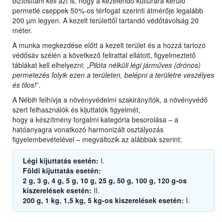
biztosítani kell azt is, hogy a kezelendő kultúrára kerülő
permetlé cseppek 50%-os térfogat szerinti átmérője legalább
200 µm legyen. A kezelt területtől tartandó védőtávolság 20
méter.
A munka megkezdése előtt a kezelt terület és a hozzá tartozó
védősáv szélén a következő felirattal ellátott, figyelmeztető
táblákat kell elhelyezni: „
Pilóta nélküli légi járműves (drónos)
permetezés folyik ezen a területen, belépni a területre veszélyes
és tilos!
”.
A Nébih felhívja a növényvédelmi szakirányítók, a növényvédő
szert felhasználók és kijuttatók figyelmét,
hogy a készítmény forgalmi kategória besorolása – a
hatóanyagra vonatkozó harmonizált osztályozás
figyelembevételével – megváltozik az alábbiak szerint:
Légi kijuttatás esetén:
I.
Földi kijuttatás esetén:
2 g, 3 g, 4 g, 5 g, 10 g, 25 g, 50 g, 100 g, 120 g-os
kiszerelések esetén:
II.
200 g, 1 kg, 1,5 kg, 5 kg-os kiszerelések esetén:
I.