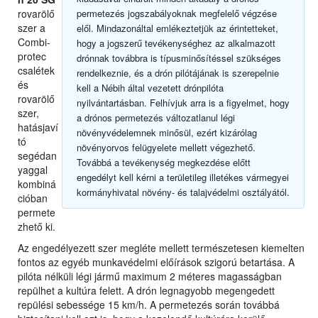
rovarölő
permetezés jogszabályoknak megfelelő végzése
szer a
elől. Mindazonáltal emlékeztetjük az érintetteket,
Combi-
hogy a jogszerű tevékenységhez az alkalmazott
protec
drónnak továbbra is típusminősítéssel szükséges
csalétek
rendelkeznie, és a drón pilótájának is szerepelnie
és
kell a Nébih által vezetett drónpilóta
rovarölő
nyilvántartásban. Felhívjuk arra is a figyelmet, hogy
szer,
a drónos permetezés változatlanul légi
hatásjaví
növényvédelemnek minősül, ezért kizárólag
tó
növényorvos felügyelete mellett végezhető.
segédan
Továbbá a tevékenység megkezdése előtt
yaggal
engedélyt kell kérni a területileg illetékes vármegyei
kombiná
kormányhivatal növény- és talajvédelmi osztályától.
cióban
permete
zhető ki.
Az engedélyezett szer megléte mellett természetesen kiemelten
fontos az egyéb munkavédelmi előírások szigorú betartása. A
pilóta nélküli légi jármű maximum 2 méteres magasságban
repülhet a kultúra felett. A drón legnagyobb megengedett
repülési sebessége 15 km/h. A permetezés során továbbá