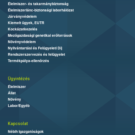
Élelmiszer- és takarmánybiztonság
Élelmiszerlánc-biztonsági laborhálózat
Járványvédelem
Kiemelt ügyek, EUTR
Kockázatkezelés
Mezőgazdasági genetikai erőforrások
Növényvédelem
Nyilvántartási és Felügyeleti Díj
Rendszerszervezés és felügyelet
Termékpálya-ellenőrzés
Ügyintézés
Élelmiszer
Állat
Növény
Labor/Egyéb
Kapcsolat
Nébih Igazgatóságok