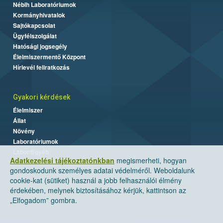
Nébih Laboratóriumok
Kormányhivatalok
Sajtókapcsolat
Ügyfélszolgálat
Hatósági jogsegély
Élelmiszermentő Központ
Hírlevél feliratkozás
Gyakori kérdések
Élelmiszer
Állat
Növény
Laboratóriumok
Labor/Egyéb
Adatkezelési tájékoztatónkban
megismerheti, hogyan
gondoskodunk személyes adatai védelméről. Weboldalunk
cookie-kat (sütiket) használ a jobb felhasználói élmény
érdekében, melynek biztosításához kérjük, kattintson az
„Elfogadom” gombra.