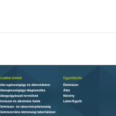
Szakterületek
Ügyintézés
Állat-egészségügy és állatvédelem
Élelmiszer
Állategészségügyi diagnosztika
Állat
Állatgyógyászati termékek
Növény
Borászat és alkoholos italok
Labor/Egyéb
Élelmiszer- és takarmánybiztonság
Élelmiszerlánc-biztonsági laborhálózat