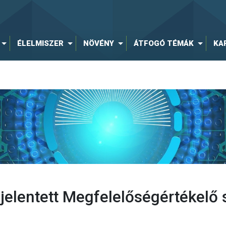
ÉLELMISZER
NÖVÉNY
ÁTFOGÓ TÉMÁK
KA
elentett Megfelelőségértékelő 