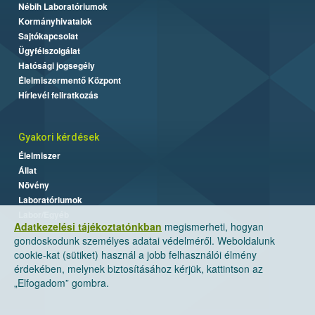
Nébih Laboratóriumok
Kormányhivatalok
Sajtókapcsolat
Ügyfélszolgálat
Hatósági jogsegély
Élelmiszermentő Központ
Hírlevél feliratkozás
Gyakori kérdések
Élelmiszer
Állat
Növény
Laboratóriumok
Labor/Egyéb
Adatkezelési tájékoztatónkban
megismerheti, hogyan
gondoskodunk személyes adatai védelméről. Weboldalunk
cookie-kat (sütiket) használ a jobb felhasználói élmény
érdekében, melynek biztosításához kérjük, kattintson az
„Elfogadom” gombra.