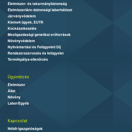
Élelmiszer- és takarmánybiztonság
Élelmiszerlánc-biztonsági laborhálózat
Járványvédelem
Kiemelt ügyek, EUTR
Kockázatkezelés
Mezőgazdasági genetikai erőforrások
Növényvédelem
Nyilvántartási és Felügyeleti Díj
Rendszerszervezés és felügyelet
Termékpálya-ellenőrzés
Ügyintézés
Élelmiszer
Állat
Növény
Labor/Egyéb
Kapcsolat
Nébih Igazgatóságok