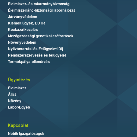
Élelmiszer- és takarmánybiztonság
Élelmiszerlánc-biztonsági laborhálózat
Járványvédelem
Kiemelt ügyek, EUTR
Kockázatkezelés
Mezőgazdasági genetikai erőforrások
Növényvédelem
Nyilvántartási és Felügyeleti Díj
Rendszerszervezés és felügyelet
Termékpálya-ellenőrzés
Ügyintézés
Élelmiszer
Állat
Növény
Labor/Egyéb
Kapcsolat
Nébih Igazgatóságok