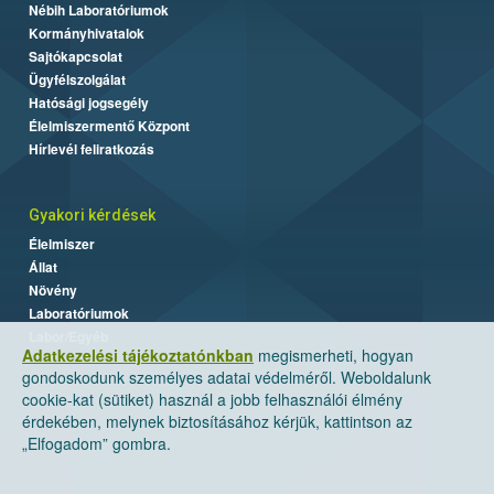
Nébih Laboratóriumok
Kormányhivatalok
Sajtókapcsolat
Ügyfélszolgálat
Hatósági jogsegély
Élelmiszermentő Központ
Hírlevél feliratkozás
Gyakori kérdések
Élelmiszer
Állat
Növény
Laboratóriumok
Labor/Egyéb
Adatkezelési tájékoztatónkban
megismerheti, hogyan
gondoskodunk személyes adatai védelméről. Weboldalunk
cookie-kat (sütiket) használ a jobb felhasználói élmény
érdekében, melynek biztosításához kérjük, kattintson az
„Elfogadom” gombra.