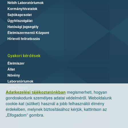
Nébih Laboratóriumok
Kormányhivatalok
Sajtókapcsolat
Ügyfélszolgálat
Hatósági jogsegély
Élelmiszermentő Központ
Hírlevél feliratkozás
Gyakori kérdések
Élelmiszer
Állat
Növény
Laboratóriumok
Labor/Egyéb
Adatkezelési tájékoztatónkban
megismerheti, hogyan
gondoskodunk személyes adatai védelméről. Weboldalunk
cookie-kat (sütiket) használ a jobb felhasználói élmény
érdekében, melynek biztosításához kérjük, kattintson az
„Elfogadom” gombra.