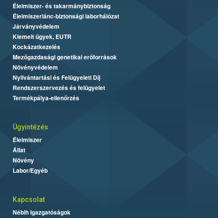
Élelmiszer- és takarmánybiztonság
Élelmiszerlánc-biztonsági laborhálózat
Járványvédelem
Kiemelt ügyek, EUTR
Kockázatkezelés
Mezőgazdasági genetikai erőforrások
Növényvédelem
Nyilvántartási és Felügyeleti Díj
Rendszerszervezés és felügyelet
Termékpálya-ellenőrzés
Ügyintézés
Élelmiszer
Állat
Növény
Labor/Egyéb
Kapcsolat
Nébih Igazgatóságok