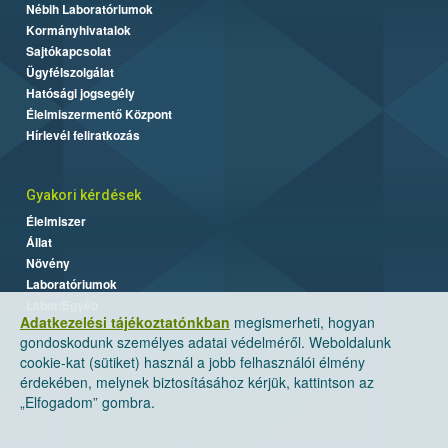
Nébih Laboratóriumok
Kormányhivatalok
Sajtókapcsolat
Ügyfélszolgálat
Hatósági jogsegély
Élelmiszermentő Központ
Hírlevél feliratkozás
Gyakori kérdések
Élelmiszer
Állat
Növény
Laboratóriumok
Labor/Egyéb
Adatkezelési tájékoztatónkban
megismerheti, hogyan
gondoskodunk személyes adatai védelméről. Weboldalunk
cookie-kat (sütiket) használ a jobb felhasználói élmény
érdekében, melynek biztosításához kérjük, kattintson az
„Elfogadom” gombra.