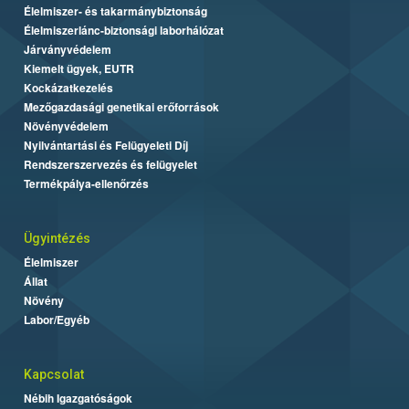
Élelmiszer- és takarmánybiztonság
Élelmiszerlánc-biztonsági laborhálózat
Járványvédelem
Kiemelt ügyek, EUTR
Kockázatkezelés
Mezőgazdasági genetikai erőforrások
Növényvédelem
Nyilvántartási és Felügyeleti Díj
Rendszerszervezés és felügyelet
Termékpálya-ellenőrzés
Ügyintézés
Élelmiszer
Állat
Növény
Labor/Egyéb
Kapcsolat
Nébih Igazgatóságok