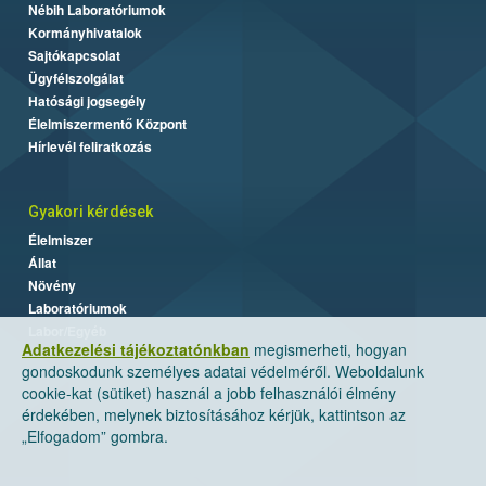
Nébih Laboratóriumok
Kormányhivatalok
Sajtókapcsolat
Ügyfélszolgálat
Hatósági jogsegély
Élelmiszermentő Központ
Hírlevél feliratkozás
Gyakori kérdések
Élelmiszer
Állat
Növény
Laboratóriumok
Labor/Egyéb
Adatkezelési tájékoztatónkban
megismerheti, hogyan
gondoskodunk személyes adatai védelméről. Weboldalunk
cookie-kat (sütiket) használ a jobb felhasználói élmény
érdekében, melynek biztosításához kérjük, kattintson az
„Elfogadom” gombra.