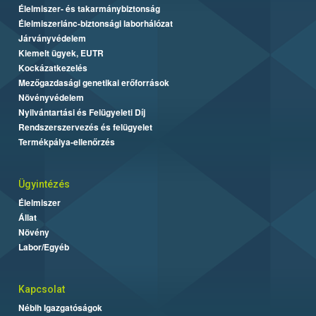
Élelmiszer- és takarmánybiztonság
Élelmiszerlánc-biztonsági laborhálózat
Járványvédelem
Kiemelt ügyek, EUTR
Kockázatkezelés
Mezőgazdasági genetikai erőforrások
Növényvédelem
Nyilvántartási és Felügyeleti Díj
Rendszerszervezés és felügyelet
Termékpálya-ellenőrzés
Ügyintézés
Élelmiszer
Állat
Növény
Labor/Egyéb
Kapcsolat
Nébih Igazgatóságok