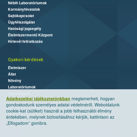
Nébih Laboratóriumok
Kormányhivatalok
Sajtókapcsolat
Ügyfélszolgálat
Hatósági jogsegély
Élelmiszermentő Központ
Hírlevél feliratkozás
Gyakori kérdések
Élelmiszer
Állat
Növény
Laboratóriumok
Labor/Egyéb
Adatkezelési tájékoztatónkban
megismerheti, hogyan
gondoskodunk személyes adatai védelméről. Weboldalunk
cookie-kat (sütiket) használ a jobb felhasználói élmény
érdekében, melynek biztosításához kérjük, kattintson az
„Elfogadom” gombra.