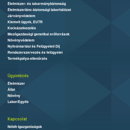
Élelmiszer- és takarmánybiztonság
Élelmiszerlánc-biztonsági laborhálózat
Járványvédelem
Kiemelt ügyek, EUTR
Kockázatkezelés
Mezőgazdasági genetikai erőforrások
Növényvédelem
Nyilvántartási és Felügyeleti Díj
Rendszerszervezés és felügyelet
Termékpálya-ellenőrzés
Ügyintézés
Élelmiszer
Állat
Növény
Labor/Egyéb
Kapcsolat
Nébih Igazgatóságok