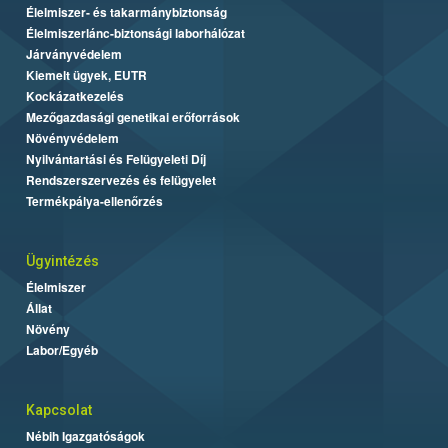
Élelmiszer- és takarmánybiztonság
Élelmiszerlánc-biztonsági laborhálózat
Járványvédelem
Kiemelt ügyek, EUTR
Kockázatkezelés
Mezőgazdasági genetikai erőforrások
Növényvédelem
Nyilvántartási és Felügyeleti Díj
Rendszerszervezés és felügyelet
Termékpálya-ellenőrzés
Ügyintézés
Élelmiszer
Állat
Növény
Labor/Egyéb
Kapcsolat
Nébih Igazgatóságok