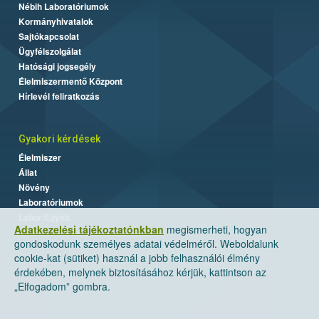
Nébih Laboratóriumok
Kormányhivatalok
Sajtókapcsolat
Ügyfélszolgálat
Hatósági jogsegély
Élelmiszermentő Központ
Hírlevél feliratkozás
Gyakori kérdések
Élelmiszer
Állat
Növény
Laboratóriumok
Labor/Egyéb
Adatkezelési tájékoztatónkban
megismerheti, hogyan
gondoskodunk személyes adatai védelméről. Weboldalunk
cookie-kat (sütiket) használ a jobb felhasználói élmény
érdekében, melynek biztosításához kérjük, kattintson az
„Elfogadom” gombra.