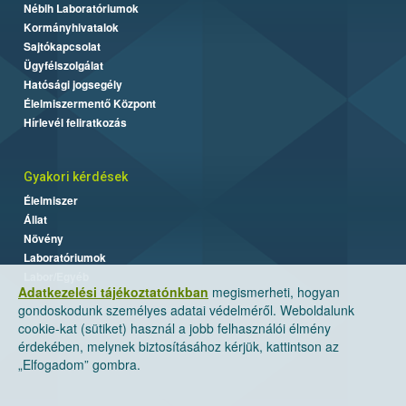
Nébih Laboratóriumok
Kormányhivatalok
Sajtókapcsolat
Ügyfélszolgálat
Hatósági jogsegély
Élelmiszermentő Központ
Hírlevél feliratkozás
Gyakori kérdések
Élelmiszer
Állat
Növény
Laboratóriumok
Labor/Egyéb
Adatkezelési tájékoztatónkban
megismerheti, hogyan
gondoskodunk személyes adatai védelméről. Weboldalunk
cookie-kat (sütiket) használ a jobb felhasználói élmény
érdekében, melynek biztosításához kérjük, kattintson az
„Elfogadom” gombra.