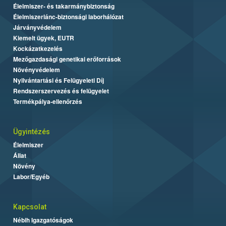
Élelmiszer- és takarmánybiztonság
Élelmiszerlánc-biztonsági laborhálózat
Járványvédelem
Kiemelt ügyek, EUTR
Kockázatkezelés
Mezőgazdasági genetikai erőforrások
Növényvédelem
Nyilvántartási és Felügyeleti Díj
Rendszerszervezés és felügyelet
Termékpálya-ellenőrzés
Ügyintézés
Élelmiszer
Állat
Növény
Labor/Egyéb
Kapcsolat
Nébih Igazgatóságok