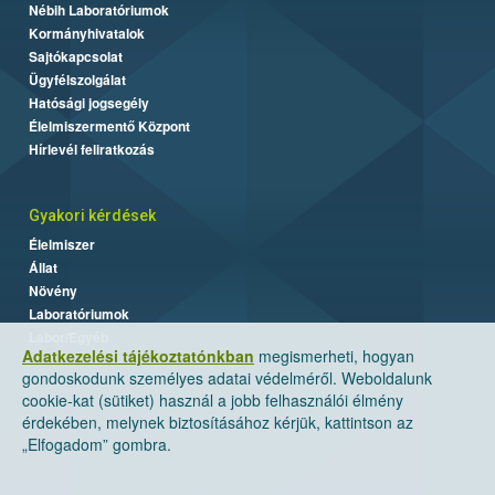
Nébih Laboratóriumok
Kormányhivatalok
Sajtókapcsolat
Ügyfélszolgálat
Hatósági jogsegély
Élelmiszermentő Központ
Hírlevél feliratkozás
Gyakori kérdések
Élelmiszer
Állat
Növény
Laboratóriumok
Labor/Egyéb
Adatkezelési tájékoztatónkban
megismerheti, hogyan
gondoskodunk személyes adatai védelméről. Weboldalunk
cookie-kat (sütiket) használ a jobb felhasználói élmény
érdekében, melynek biztosításához kérjük, kattintson az
„Elfogadom” gombra.