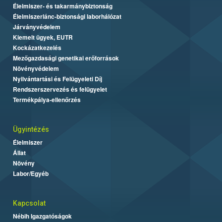
Élelmiszer- és takarmánybiztonság
Élelmiszerlánc-biztonsági laborhálózat
Járványvédelem
Kiemelt ügyek, EUTR
Kockázatkezelés
Mezőgazdasági genetikai erőforrások
Növényvédelem
Nyilvántartási és Felügyeleti Díj
Rendszerszervezés és felügyelet
Termékpálya-ellenőrzés
Ügyintézés
Élelmiszer
Állat
Növény
Labor/Egyéb
Kapcsolat
Nébih Igazgatóságok