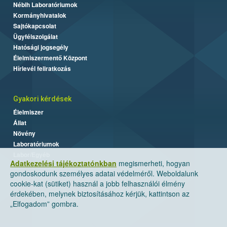
Nébih Laboratóriumok
Kormányhivatalok
Sajtókapcsolat
Ügyfélszolgálat
Hatósági jogsegély
Élelmiszermentő Központ
Hírlevél feliratkozás
Gyakori kérdések
Élelmiszer
Állat
Növény
Laboratóriumok
Labor/Egyéb
Adatkezelési tájékoztatónkban
megismerheti, hogyan
gondoskodunk személyes adatai védelméről. Weboldalunk
cookie-kat (sütiket) használ a jobb felhasználói élmény
érdekében, melynek biztosításához kérjük, kattintson az
„Elfogadom” gombra.