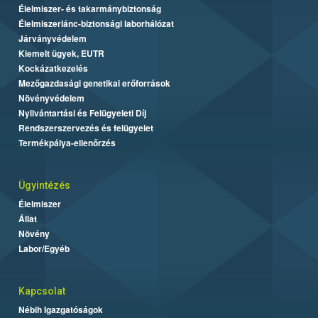
Élelmiszer- és takarmánybiztonság
Élelmiszerlánc-biztonsági laborhálózat
Járványvédelem
Kiemelt ügyek, EUTR
Kockázatkezelés
Mezőgazdasági genetikai erőforrások
Növényvédelem
Nyilvántartási és Felügyeleti Díj
Rendszerszervezés és felügyelet
Termékpálya-ellenőrzés
Ügyintézés
Élelmiszer
Állat
Növény
Labor/Egyéb
Kapcsolat
Nébih Igazgatóságok