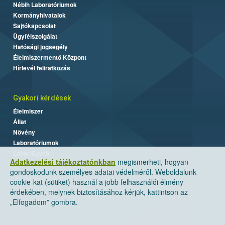
Nébih Laboratóriumok
Kormányhivatalok
Sajtókapcsolat
Ügyfélszolgálat
Hatósági jogsegély
Élelmiszermentő Központ
Hírlevél feliratkozás
Gyakori kérdések
Élelmiszer
Állat
Növény
Laboratóriumok
Labor/Egyéb
Adatkezelési tájékoztatónkban
megismerheti, hogyan
gondoskodunk személyes adatai védelméről. Weboldalunk
cookie-kat (sütiket) használ a jobb felhasználói élmény
érdekében, melynek biztosításához kérjük, kattintson az
„Elfogadom” gombra.