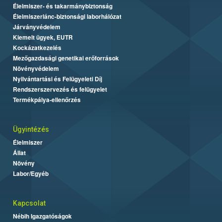
Élelmiszer- és takarmánybiztonság
Élelmiszerlánc-biztonsági laborhálózat
Járványvédelem
Kiemelt ügyek, EUTR
Kockázatkezelés
Mezőgazdasági genetikai erőforrások
Növényvédelem
Nyilvántartási és Felügyeleti Díj
Rendszerszervezés és felügyelet
Termékpálya-ellenőrzés
Ügyintézés
Élelmiszer
Állat
Növény
Labor/Egyéb
Kapcsolat
Nébih Igazgatóságok