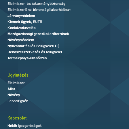
Élelmiszer- és takarmánybiztonság
Élelmiszerlánc-biztonsági laborhálózat
Járványvédelem
Kiemelt ügyek, EUTR
Kockázatkezelés
Mezőgazdasági genetikai erőforrások
Növényvédelem
Nyilvántartási és Felügyeleti Díj
Rendszerszervezés és felügyelet
Termékpálya-ellenőrzés
Ügyintézés
Élelmiszer
Állat
Növény
Labor/Egyéb
Kapcsolat
Nébih Igazgatóságok