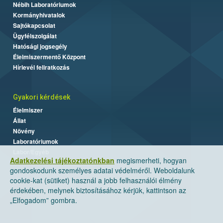
Nébih Laboratóriumok
Kormányhivatalok
Sajtókapcsolat
Ügyfélszolgálat
Hatósági jogsegély
Élelmiszermentő Központ
Hírlevél feliratkozás
Gyakori kérdések
Élelmiszer
Állat
Növény
Laboratóriumok
Labor/Egyéb
Adatkezelési tájékoztatónkban
megismerheti, hogyan
gondoskodunk személyes adatai védelméről. Weboldalunk
cookie-kat (sütiket) használ a jobb felhasználói élmény
érdekében, melynek biztosításához kérjük, kattintson az
„Elfogadom” gombra.