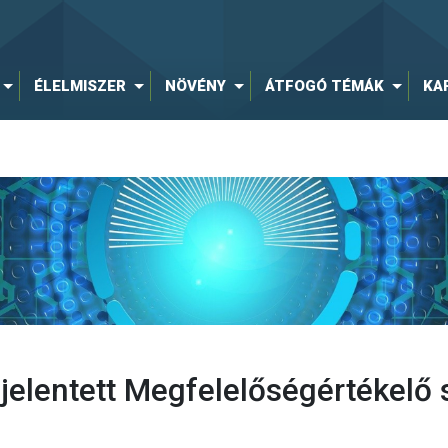
ÉLELMISZER
NÖVÉNY
ÁTFOGÓ TÉMÁK
KA
elentett Megfelelőségértékelő 