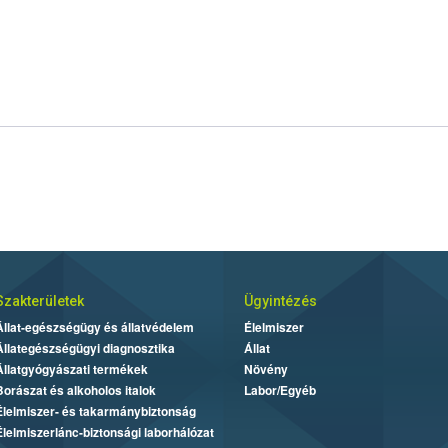
Szakterületek
Ügyintézés
Állat-egészségügy és állatvédelem
Élelmiszer
Állategészségügyi diagnosztika
Állat
Állatgyógyászati termékek
Növény
Borászat és alkoholos italok
Labor/Egyéb
Élelmiszer- és takarmánybiztonság
Élelmiszerlánc-biztonsági laborhálózat