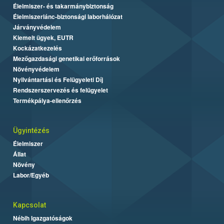
Élelmiszer- és takarmánybiztonság
Élelmiszerlánc-biztonsági laborhálózat
Járványvédelem
Kiemelt ügyek, EUTR
Kockázatkezelés
Mezőgazdasági genetikai erőforrások
Növényvédelem
Nyilvántartási és Felügyeleti Díj
Rendszerszervezés és felügyelet
Termékpálya-ellenőrzés
Ügyintézés
Élelmiszer
Állat
Növény
Labor/Egyéb
Kapcsolat
Nébih Igazgatóságok