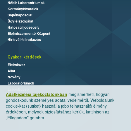
Nébih Laboratóriumok
Kormányhivatalok
Sajtókapcsolat
Ügyfélszolgálat
Hatósági jogsegély
Élelmiszermentő Központ
Hírlevél feliratkozás
Gyakori kérdések
Élelmiszer
Állat
Növény
Laboratóriumok
Labor/Egyéb
Adatkezelési tájékoztatónkban
megismerheti, hogyan
gondoskodunk személyes adatai védelméről. Weboldalunk
cookie-kat (sütiket) használ a jobb felhasználói élmény
érdekében, melynek biztosításához kérjük, kattintson az
„Elfogadom” gombra.