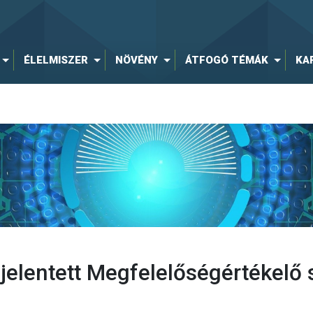
ÉLELMISZER
NÖVÉNY
ÁTFOGÓ TÉMÁK
KA
elentett Megfelelőségértékelő 