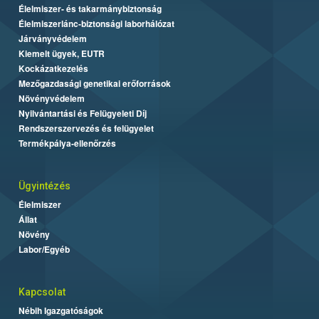
Élelmiszer- és takarmánybiztonság
Élelmiszerlánc-biztonsági laborhálózat
Járványvédelem
Kiemelt ügyek, EUTR
Kockázatkezelés
Mezőgazdasági genetikai erőforrások
Növényvédelem
Nyilvántartási és Felügyeleti Díj
Rendszerszervezés és felügyelet
Termékpálya-ellenőrzés
Ügyintézés
Élelmiszer
Állat
Növény
Labor/Egyéb
Kapcsolat
Nébih Igazgatóságok