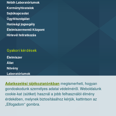
Nébih Laboratóriumok
Kormányhivatalok
Sajtókapcsolat
Ügyfélszolgálat
Hatósági jogsegély
Élelmiszermentő Központ
Hírlevél feliratkozás
Gyakori kérdések
Élelmiszer
Állat
Növény
Laboratóriumok
Labor/Egyéb
Adatkezelési tájékoztatónkban
megismerheti, hogyan
gondoskodunk személyes adatai védelméről. Weboldalunk
cookie-kat (sütiket) használ a jobb felhasználói élmény
érdekében, melynek biztosításához kérjük, kattintson az
„Elfogadom” gombra.