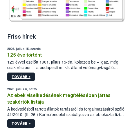
Friss hírek
2026. július 15, szerda
125 éve történt
125 évvel ezelőtt 1901. július 15-én, költözött be – igaz, még
csak részben – a budapesti m. kir. állami vetőmagvizsgáló
állomás a Kis Rókus utca 15. szám alatti, Czigler Győző által
TOVÁBB >
tervezett új épületébe.
2026. július 6, hétfő
Az ebek viselkedésének megítélésében jártas
szakértők listája
A kedvtelésből tartott állatok tartásáról és forgalmazásáról szóló
41/2010. (II. 26.) Korm.rendelet szabályozza az eb okozta fizikai
sérülés, illetve ennek veszélye keletkezésekor felmerülő
TOVÁBB >
hatósági feladatokat, valamint a veszélyes eb tartását és annak