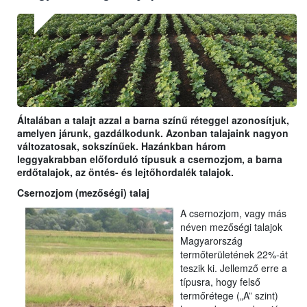
Általában a talajt azzal a barna színű réteggel azonosítjuk,
amelyen járunk, gazdálkodunk. Azonban talajaink nagyon
változatosak, sokszínűek. Hazánkban három
leggyakrabban előforduló típusuk a csernozjom, a barna
erdőtalajok, az öntés- és lejtőhordalék talajok.
Csernozjom (mezőségi) talaj
A csernozjom, vagy más
néven mezőségi talajok
Magyarország
termőterületének 22%-át
teszik ki. Jellemző erre a
típusra, hogy felső
termőrétege („A” szint)