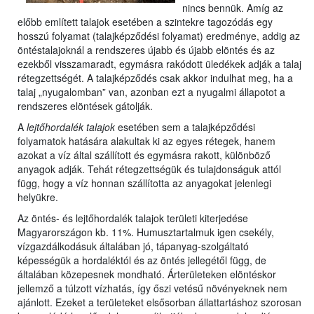
nincs bennük. Amíg az
előbb említett talajok esetében a szintekre tagozódás egy
hosszú folyamat (talajképződési folyamat) eredménye, addig az
öntéstalajoknál a rendszeres újabb és újabb elöntés és az
ezekből visszamaradt, egymásra rakódott üledékek adják a talaj
rétegzettségét. A talajképződés csak akkor indulhat meg, ha a
talaj „nyugalomban” van, azonban ezt a nyugalmi állapotot a
rendszeres elöntések gátolják.
A
lejtőhordalék
talajok
esetében sem a talajképződési
folyamatok hatására alakultak ki az egyes rétegek, hanem
azokat a víz által szállított és egymásra rakott, különböző
anyagok adják. Tehát rétegzettségük és tulajdonságuk attól
függ, hogy a víz honnan szállította az anyagokat jelenlegi
helyükre.
Az öntés- és lejtőhordalék talajok területi kiterjedése
Magyarországon kb. 11%. Humusztartalmuk igen csekély,
vízgazdálkodásuk általában jó, tápanyag-szolgáltató
képességük a hordaléktól és az öntés jellegétől függ, de
általában közepesnek mondható. Árterületeken elöntéskor
jellemző a túlzott vízhatás, így őszi vetésű növényeknek nem
ajánlott. Ezeket a területeket elsősorban állattartáshoz szorosan