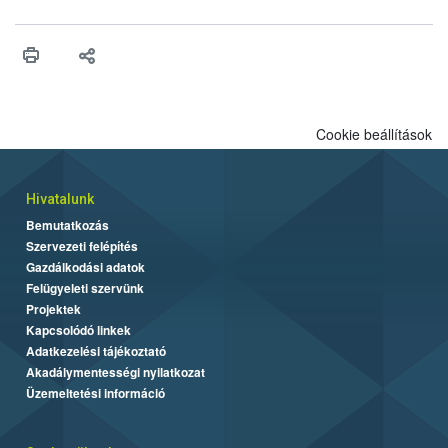
engedélyezését. Ezen eljárások során szükség esetén be kell
vonni az ebek viselkedésének megítélésében jártas szakértőt.
Cookie beállítások
Hivatalunk
Bemutatkozás
Szervezeti felépítés
Gazdálkodási adatok
Felügyeleti szervünk
Projektek
Kapcsolódó linkek
Adatkezelési tájékoztató
Akadálymentességi nyilatkozat
Üzemeltetési információ