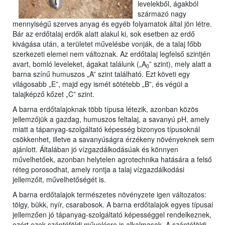
levelekből, ágakból
származó nagy
mennyiségű szerves anyag és egyéb folyamatok által jön létre.
Bár az erdőtalaj erdők alatt alakul ki, sok esetben az erdő
kivágása után, a területet művelésbe vonják, de a talaj főbb
szerkezeti elemei nem változnak. Az erdőtalaj legfelső szintjén
avart, bomló leveleket, ágakat találunk („A
” szint), mely alatt a
0
barna színű humuszos „A” szint található. Ezt követi egy
világosabb „E”, majd egy ismét sötétebb „B”, és végül a
talajképző kőzet „C” szint.
A barna erdőtalajoknak több típusa létezik, azonban közös
jellemzőjük a gazdag, humuszos feltalaj, a savanyú pH, amely
miatt a tápanyag-szolgáltató képesség bizonyos típusoknál
csökkenhet, illetve a savanyúságra érzékeny növényeknek sem
ajánlott. Általában jó vízgazdálkodásúak és könnyen
művelhetőek, azonban helytelen agrotechnika hatására a felső
réteg porosodhat, amely rontja a talaj vízgazdálkodási
jellemzőit, művelhetőségét is.
A barna erdőtalajok természetes növényzete igen változatos:
tölgy, bükk, nyír, csarabosok. A barna erdőtalajok egyes típusai
jellemzően jó tápanyag-szolgáltató képességgel rendelkeznek,
ezért ezek szántóföldi művelésre is alkalmasak. A szántóföldi