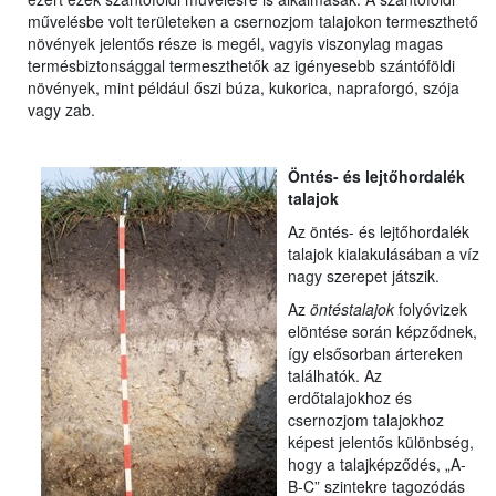
művelésbe volt területeken a csernozjom talajokon termeszthető
növények jelentős része is megél, vagyis viszonylag magas
termésbiztonsággal termeszthetők az igényesebb szántóföldi
növények, mint például őszi búza, kukorica, napraforgó, szója
vagy zab.
Öntés- és lejtőhordalék
talajok
Az öntés- és lejtőhordalék
talajok kialakulásában a víz
nagy szerepet játszik.
Az
öntéstalajok
folyóvizek
elöntése során képződnek,
így elsősorban ártereken
találhatók. Az
erdőtalajokhoz és
csernozjom talajokhoz
képest jelentős különbség,
hogy a talajképződés, „A-
B-C” szintekre tagozódás