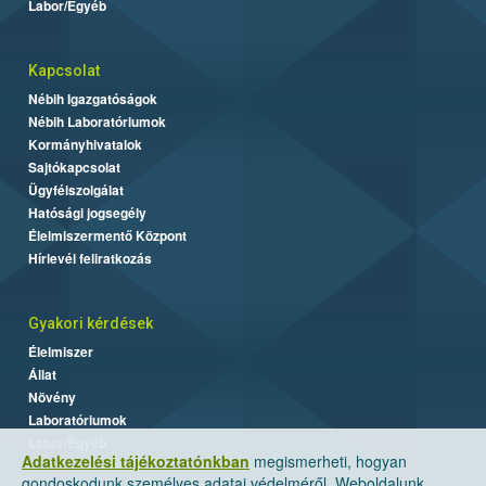
Labor/Egyéb
Kapcsolat
Nébih Igazgatóságok
Nébih Laboratóriumok
Kormányhivatalok
Sajtókapcsolat
Ügyfélszolgálat
Hatósági jogsegély
Élelmiszermentő Központ
Hírlevél feliratkozás
Gyakori kérdések
Élelmiszer
Állat
Növény
Laboratóriumok
Labor/Egyéb
Adatkezelési tájékoztatónkban
megismerheti, hogyan
gondoskodunk személyes adatai védelméről. Weboldalunk