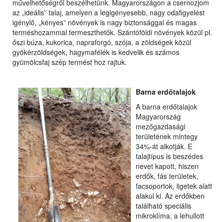
művelhetőségről beszélhetünk. Magyarországon a csernozjom
az „ideális” talaj, amelyen a legigényesebb, nagy odafigyelést
igénylő, „kényes” növények is nagy biztonsággal és magas
terméshozammal termeszthetők. Szántóföldi növények közül pl.
őszi búza, kukorica, napraforgó, szója, a zöldségek közül
gyökérzöldségek, hagymafélék is kedvelik és számos
gyümölcsfaj szép termést hoz rajtuk.
Barna erdőtalajok
A barna erdőtalajok
Magyarország
mezőgazdasági
területének mintegy
34%-át alkotják. E
talajtípus is beszédes
nevet kapott, hiszen
erdők, fás területek,
facsoportok, ligetek alatt
alakul ki. Az erdőkben
található speciális
mikroklíma, a lehullott