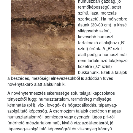
humuszban gazdag, jó
termőképességű, sötét
színű, laza, morzsás
szerkezetű. Ha mélyebbre
ásunk (30-60 cm), a kissé
világosabb színű,
kevesebb humuszt
tartalmazó altalajhoz („B”
szint) érünk. A „B” szint
alatt pedig a humuszt már
nem tartalmazó talajképző
kőzetre („C” szint)
bukkanunk. Ezek a talajok
a beszédes, mezőségi elnevezésükből is adódóan füves
növénytakaró alatt alakulnak ki.
A növénytermesztés sikeressége sok, talajjal kapcsolatos
tényezőtől függ: humusztartalom, termőréteg mélysége,
kémhatás (pH), víz-, levegő- és hőgazdálkodás, tápanyag-
szolgáltató képesség. A csernozjom talajok esetében magas
humusztartalomról, semleges vagy gyengén lúgos pH-ról
(mérhető mésztartalommal), kiváló vízgazdálkodásról, jó
tápanyag-szolgáltató képességről és viszonylag könnyű