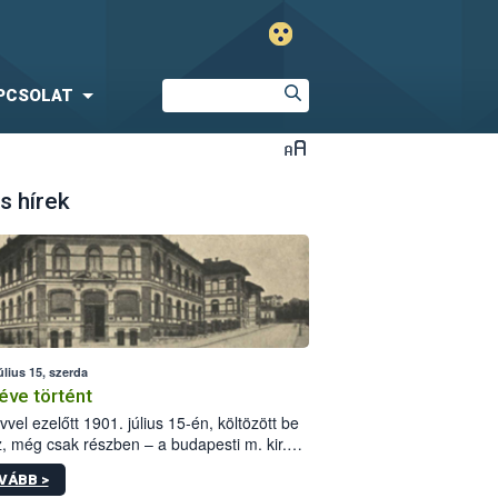
PCSOLAT
s hírek
úlius 15, szerda
éve történt
vvel ezelőtt 1901. július 15-én, költözött be
z, még csak részben – a budapesti m. kir.
i vetőmagvizsgáló állomás a Kis Rókus utca
VÁBB >
ám alatti, Czigler Győző által tervezett új