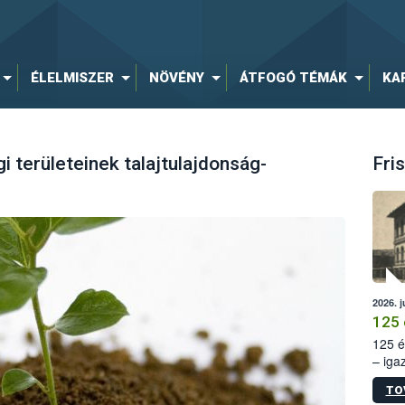
ÉLELMISZER
NÖVÉNY
ÁTFOGÓ TÉMÁK
KA
területeinek talajtulajdonság-
Fris
2026. j
125 
125 é
– iga
állam
TO
15. sz