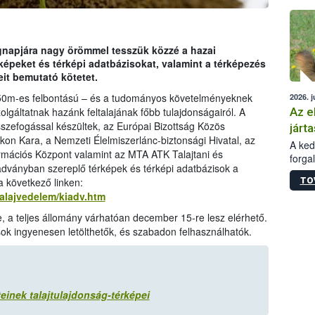
épüle
lágnapjára nagy örömmel tesszük közzé a hazai
rképeket és térképi adatbázisokat, valamint a térképezés
it bemutató kötetet.
250m-es felbontású – és a tudományos követelményeknek
2026. j
Az e
gáltatnak hazánk feltalajának főbb tulajdonságairól. A
sszefogással készültek, az Európai Bizottság Közös
járta
n Kara, a Nemzeti Élelmiszerlánc-biztonsági Hivatal, az
A kedv
rmációs Központ valamint az MTA ATK Talajtani és
forga
adványban szereplő térképek és térképi adatbázisok a
Korm.
TO
 következő linken:
sérül
/talajvedelem/kiadv.htm
felme
veszé
e, a teljes állomány várhatóan december 15-re lesz elérhető.
Ezen 
isok ingyenesen letölthetők, és szabadon felhasználhatók.
vonni
jártas
inek talajtulajdonság-térképei