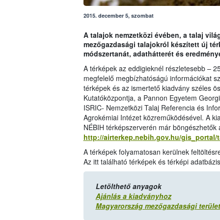
2015. december 5, szombat
A talajok nemzetközi évében, a talaj vi
mezőgazdasági talajokról készített új té
módszertanát, adathátterét és eredménye
A térképek az eddigieknél részletesebb – 
megfelelő megbízhatóságú információkat szol
térképek és az ismertető kiadvány széles ö
Kutatóközpontja, a Pannon Egyetem Georgiko
ISRIC- Nemzetközi Talaj Referencia és Info
Agrokémiai Intézet közreműködésével. A ki
NÉBIH térképszerverén már böngészhetők a
http://airterkep.nebih.gov.hu/gis_portal
A térképek folyamatosan kerülnek feltöltésr
Az itt található térképek és térképi adatbáz
Letölthető anyagok
Ajánlás a kiadványhoz
Magyarország mezőgazdasági területe