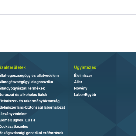
Szakterületek
Ügyintézés
Állat-egészségügy és állatvédelem
Élelmiszer
Állategészségügyi diagnosztika
Állat
Állatgyógyászati termékek
Növény
Borászat és alkoholos italok
Labor/Egyéb
Élelmiszer- és takarmánybiztonság
Élelmiszerlánc-biztonsági laborhálózat
Járványvédelem
Kiemelt ügyek, EUTR
Kockázatkezelés
Mezőgazdasági genetikai erőforrások