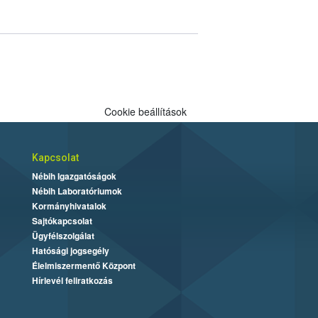
Cookie beállítások
Kapcsolat
Nébih Igazgatóságok
Nébih Laboratóriumok
Kormányhivatalok
Sajtókapcsolat
Ügyfélszolgálat
Hatósági jogsegély
Élelmiszermentő Központ
Hírlevél feliratkozás