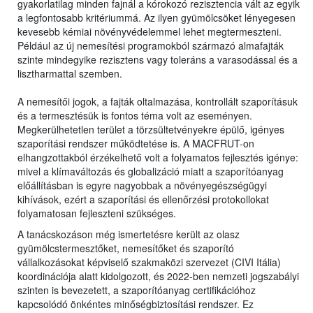
gyakorlatilag minden fajnál a kórokozó rezisztencia vált az egyik
a legfontosabb kritériummá. Az ilyen gyümölcsöket lényegesen
kevesebb kémiai növényvédelemmel lehet megtermeszteni.
Például az új nemesítési programokból származó almafajták
szinte mindegyike rezisztens vagy toleráns a varasodással és a
lisztharmattal szemben.
A nemesítői jogok, a fajták oltalmazása, kontrollált szaporításuk
és a termesztésük is fontos téma volt az eseményen.
Megkerülhetetlen terület a törzsültetvényekre épülő, igényes
szaporítási rendszer működtetése is. A MACFRUT-on
elhangzottakból érzékelhető volt a folyamatos fejlesztés igénye:
mivel a klímaváltozás és globalizáció miatt a szaporítóanyag
előállításban is egyre nagyobbak a növényegészségügyi
kihívások, ezért a szaporítási és ellenőrzési protokollokat
folyamatosan fejleszteni szükséges.
A tanácskozáson még ismertetésre került az olasz
gyümölcstermesztőket, nemesítőket és szaporító
vállalkozásokat képviselő szakmaközi szervezet (CIVI Itália)
koordinációja alatt kidolgozott, és 2022-ben nemzeti jogszabályi
szinten is bevezetett, a szaporítóanyag certifikációhoz
kapcsolódó önkéntes minőségbiztosítási rendszer. Ez