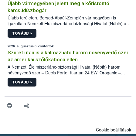
Újabb vármegyében jelent meg a kőrisrontó
karcsúdíszbogár
Újabb területen, Borsod-Abaúj-Zemplén vármegyében is
igazolta a Nemzeti Élelmiszerlánc-biztonsági Hivatal (Nébih) a
kőrisrontó karcsúdíszbogár (Agrilus planipennis) jelenlétét. A
TOVÁBB >
kártevőt nem csak színcsapdában találták meg, de már fertőzött
fában is azonosították. A növényvédelmi szakemberek folytatják
az intenzív felderítést, emellett az intézkedéseket a szlovák
2026. augusztus 6, csütörtök
hatósággal is összehangolják a terjedés megállítása érdekében.
Szüret után is alkalmazható három növényvédő szer
az amerikai szőlőkabóca ellen
A Nemzeti Élelmiszerlánc-biztonsági Hivatal (Nébih) három
növényvédő szer – Decis Forte, Klartan 24 EW, Oroganic –
engedélyokiratát módosította, így azok a szüretet követően,
TOVÁBB >
egészen a vesszőérettség (BBCH 91) stádiumáig
felhasználhatóak a szőlőben. A kiterjesztések célja, hogy a korai
érésű szőlőkben is legyen lehetőség a károsító elleni további
védekezésre. Az Oroganic készítmény kis kiszerelésben kiskerti
felhasználók számára is elérhető és ökológiai termesztésben is
engedélyezett.
Cookie beállítások