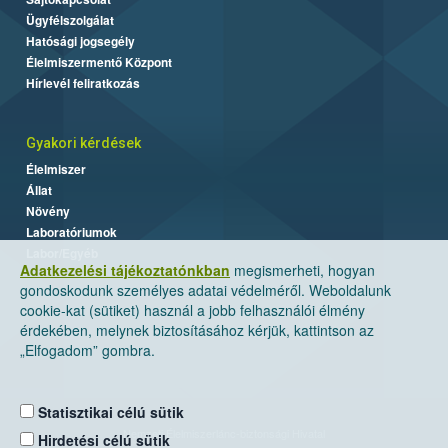
Ügyfélszolgálat
Hatósági jogsegély
Élelmiszermentő Központ
Hírlevél feliratkozás
Gyakori kérdések
Élelmiszer
Állat
Növény
Laboratóriumok
Labor/Egyéb
Adatkezelési tájékoztatónkban
megismerheti, hogyan
gondoskodunk személyes adatai védelméről. Weboldalunk
cookie-kat (sütiket) használ a jobb felhasználói élmény
érdekében, melynek biztosításához kérjük, kattintson az
„Elfogadom” gombra.
Statisztikai célú sütik
Nemzeti Élelmiszerlánc-biztonsági Hivatal
Hirdetési célú sütik