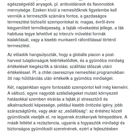
egészségvédő anyagok, pl. antioxidánsok és flavonoidok
mennyisége. Ezeken kívül a nemesítőknek figyelembe kell
venniük a termesztők számára fontos, a gazdaságos
termesztést biztosító szempontokat is: magas, évről-évre
kiegyenlített termőképesség, a fajták növekedési jellege, a fák
habitusa tegye lehetővé az intenzív művelési formák
kialakítását, vagy a kisebb munkaerő ráfordítással történő
termesztést.
Az előadók hangsúlyozták, hogy a globális piacon a post-
harvest tulajdonságok felértékelődtek, és a gyümölcs minőség
értékelését kiegészítik a tárolási, szállítási időszak utáni
értékeléssel. Pl. a chilei cseresznye nemesítési programokban
30 nap hűtőtárolás után értékelik a gyümölcs minőséget.
Két, napjainkban egyre fontosabb szempontot kell még kiemelni.
A változó, egyre nagyobb szélsőségeket mutató környezeti
hatásokkal szemben elvárás a fajták jó stressztűrő és
alkalmazkodó képessége, például kisebb öntözési igény, jobb
szárazságtűrés, vagy akár az „esőállóság”: az éréshez közeli
gyümölcsök viseljék el, ne legyenek érzékenyek felrepedésre. A
másik feltétel a rezisztencia, ugyanis a fogyasztók minőségi és
biztonságos gyümölcsöt szeretnének, ezért a fejlesztésben