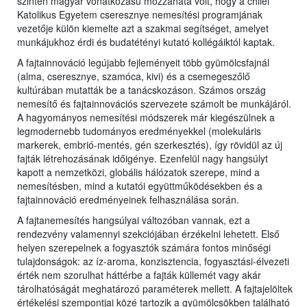
szintén magyar vonatkozású mozzanata volt, hogy a chilei
Katolikus Egyetem cseresznye nemesítési programjának
vezetője külön kiemelte azt a szakmai segítséget, amelyet
munkájukhoz érdi és budatétényi kutató kollégáiktól kaptak.
A fajtainnováció legújabb fejleményeit több gyümölcsfajnál
(alma, cseresznye, szamóca, kivi) és a csemegeszőlő
kultúrában mutatták be a tanácskozáson. Számos ország
nemesítő és fajtainnovációs szervezete számolt be munkájáról.
A hagyományos nemesítési módszerek már kiegészülnek a
legmodernebb tudományos eredményekkel (molekuláris
markerek, embrió-mentés, gén szerkesztés), így rövidül az új
fajták létrehozásának időigénye. Ezenfelül nagy hangsúlyt
kapott a nemzetközi, globális hálózatok szerepe, mind a
nemesítésben, mind a kutatói együttműködésekben és a
fajtainnováció eredményeinek felhasználása során.
A fajtanemesítés hangsúlyai változóban vannak, ezt a
rendezvény valamennyi szekciójában érzékelni lehetett. Első
helyen szerepelnek a fogyasztók számára fontos minőségi
tulajdonságok: az íz-aroma, konzisztencia, fogyasztási-élvezeti
érték nem szorulhat háttérbe a fajták küllemét vagy akár
tárolhatóságát meghatározó paraméterek mellett. A fajtajelöltek
értékelési szempontjai közé tartozik a gyümölcsökben található