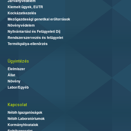
Járványvédelem
Kiemelt ügyek, EUTR
Kockázatkezelés
Mezőgazdasági genetikai erőforrások
Növényvédelem
Nyilvántartási és Felügyeleti Díj
Rendszerszervezés és felügyelet
Termékpálya-ellenőrzés
Ügyintézés
Élelmiszer
Állat
Növény
Labor/Egyéb
Kapcsolat
Nébih Igazgatóságok
Nébih Laboratóriumok
Kormányhivatalok
Sajtókapcsolat