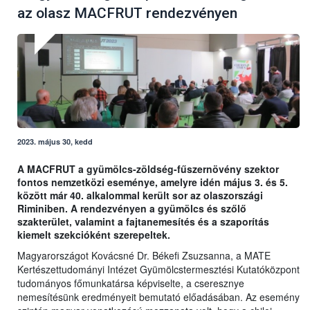
az olasz MACFRUT rendezvényen
2023. május 30, kedd
A MACFRUT a gyümölcs-zöldség-fűszernövény szektor
fontos nemzetközi eseménye, amelyre idén május 3. és 5.
között már 40. alkalommal került sor az olaszországi
Riminiben. A rendezvényen a gyümölcs és szőlő
szakterület, valamint a fajtanemesítés és a szaporítás
kiemelt szekcióként szerepeltek.
Magyarországot Kovácsné Dr. Békefi Zsuzsanna, a MATE
Kertészettudományi Intézet Gyümölcstermesztési Kutatóközpont
tudományos főmunkatársa képviselte, a cseresznye
nemesítésünk eredményeit bemutató előadásában. Az esemény