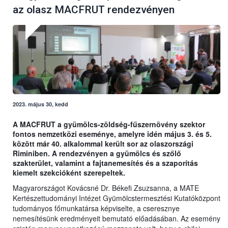
az olasz MACFRUT rendezvényen
2023. május 30, kedd
A MACFRUT a gyümölcs-zöldség-fűszernövény szektor
fontos nemzetközi eseménye, amelyre idén május 3. és 5.
között már 40. alkalommal került sor az olaszországi
Riminiben. A rendezvényen a gyümölcs és szőlő
szakterület, valamint a fajtanemesítés és a szaporítás
kiemelt szekcióként szerepeltek.
Magyarországot Kovácsné Dr. Békefi Zsuzsanna, a MATE
Kertészettudományi Intézet Gyümölcstermesztési Kutatóközpont
tudományos főmunkatársa képviselte, a cseresznye
nemesítésünk eredményeit bemutató előadásában. Az esemény