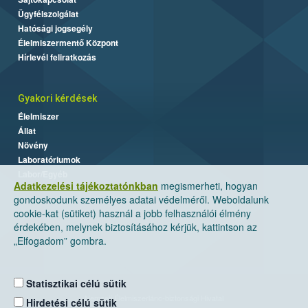
Ügyfélszolgálat
Hatósági jogsegély
Élelmiszermentő Központ
Hírlevél feliratkozás
Gyakori kérdések
Élelmiszer
Állat
Növény
Laboratóriumok
Labor/Egyéb
Adatkezelési tájékoztatónkban
megismerheti, hogyan
gondoskodunk személyes adatai védelméről. Weboldalunk
cookie-kat (sütiket) használ a jobb felhasználói élmény
érdekében, melynek biztosításához kérjük, kattintson az
„Elfogadom” gombra.
Statisztikai célú sütik
Nemzeti Élelmiszerlánc-biztonsági Hivatal
Hirdetési célú sütik