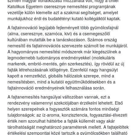
szintén magyar vonatkozású mozzanata volt, hogy a chilei
Katolikus Egyetem cseresznye nemesítési programjának
vezetője külön kiemelte azt a szakmai segítséget, amelyet
munkájukhoz érdi és budatétényi kutató kollégáiktól kaptak.
A fajtainnováció legújabb fejleményeit több gyümölcsfajnál
(alma, cseresznye, szamóca, kivi) és a csemegeszőlő
kultúrában mutatták be a tanácskozáson. Számos ország
nemesítő és fajtainnovációs szervezete számolt be munkájáról.
A hagyományos nemesítési módszerek már kiegészülnek a
legmodernebb tudományos eredményekkel (molekuláris
markerek, embrió-mentés, gén szerkesztés), így rövidül az új
fajták létrehozásának időigénye. Ezenfelül nagy hangsúlyt
kapott a nemzetközi, globális hálózatok szerepe, mind a
nemesítésben, mind a kutatói együttműködésekben és a
fajtainnováció eredményeinek felhasználása során.
A fajtanemesítés hangsúlyai változóban vannak, ezt a
rendezvény valamennyi szekciójában érzékelni lehetett. Első
helyen szerepelnek a fogyasztók számára fontos minőségi
tulajdonságok: az íz-aroma, konzisztencia, fogyasztási-élvezeti
érték nem szorulhat háttérbe a fajták küllemét vagy akár
tárolhatóságát meghatározó paraméterek mellett. A fajtajelöltek
értékelési szempontjai közé tartozik a gyümölcsökben található