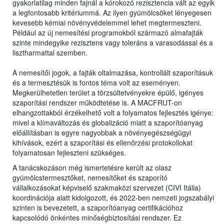
gyakorlatilag minden fajnál a kórokozó rezisztencia vált az egyik
a legfontosabb kritériummá. Az ilyen gyümölcsöket lényegesen
kevesebb kémiai növényvédelemmel lehet megtermeszteni.
Például az új nemesítési programokból származó almafajták
szinte mindegyike rezisztens vagy toleráns a varasodással és a
lisztharmattal szemben.
A nemesítői jogok, a fajták oltalmazása, kontrollált szaporításuk
és a termesztésük is fontos téma volt az eseményen.
Megkerülhetetlen terület a törzsültetvényekre épülő, igényes
szaporítási rendszer működtetése is. A MACFRUT-on
elhangzottakból érzékelhető volt a folyamatos fejlesztés igénye:
mivel a klímaváltozás és globalizáció miatt a szaporítóanyag
előállításban is egyre nagyobbak a növényegészségügyi
kihívások, ezért a szaporítási és ellenőrzési protokollokat
folyamatosan fejleszteni szükséges.
A tanácskozáson még ismertetésre került az olasz
gyümölcstermesztőket, nemesítőket és szaporító
vállalkozásokat képviselő szakmaközi szervezet (CIVI Itália)
koordinációja alatt kidolgozott, és 2022-ben nemzeti jogszabályi
szinten is bevezetett, a szaporítóanyag certifikációhoz
kapcsolódó önkéntes minőségbiztosítási rendszer. Ez