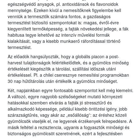
egészségvédő anyagok, pl. antioxidánsok és flavonoidok
mennyisége. Ezeken kívül a nemesítőknek figyelembe kell
venniük a termesztők számára fontos, a gazdaságos
termesztést biztosító szempontokat is: magas, évről-évre
kiegyenlített termőképesség, a fajták növekedési jellege, a fák
habitusa tegye lehetővé az intenzív művelési formák
kialakítását, vagy a kisebb munkaerő ráfordítással történő
termesztést.
Az előadók hangsúlyozták, hogy a globális piacon a post-
harvest tulajdonságok felértékelődtek, és a gyümölcs minőség
értékelését kiegészítik a tárolási, szállítási időszak utáni
értékeléssel. Pl. a chilei cseresznye nemesítési programokban
30 nap hűtőtárolás után értékelik a gyümölcs minőséget.
Két, napjainkban egyre fontosabb szempontot kell még kiemelni.
A változó, egyre nagyobb szélsőségeket mutató környezeti
hatásokkal szemben elvárás a fajták jó stressztűrő és
alkalmazkodó képessége, például kisebb öntözési igény, jobb
szárazságtűrés, vagy akár az „esőállóság”: az éréshez közeli
gyümölcsök viseljék el, ne legyenek érzékenyek felrepedésre. A
másik feltétel a rezisztencia, ugyanis a fogyasztók minőségi és
biztonságos gyümölcsöt szeretnének, ezért a fejlesztésben