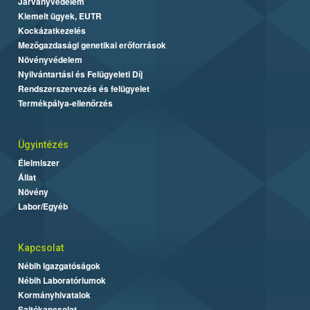
Járványvédelem
Kiemelt ügyek, EUTR
Kockázatkezelés
Mezőgazdasági genetikai erőforrások
Növényvédelem
Nyilvántartási és Felügyeleti Díj
Rendszerszervezés és felügyelet
Termékpálya-ellenőrzés
Ügyintézés
Élelmiszer
Állat
Növény
Labor/Egyéb
Kapcsolat
Nébih Igazgatóságok
Nébih Laboratóriumok
Kormányhivatalok
Sajtókapcsolat