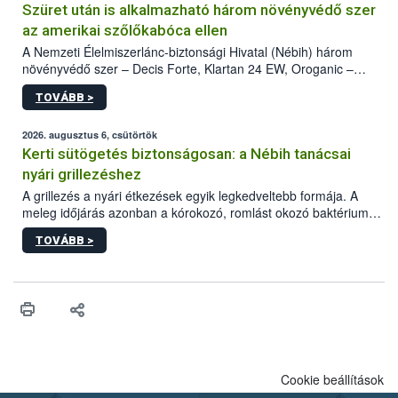
Szüret után is alkalmazható három növényvédő szer
az amerikai szőlőkabóca ellen
A Nemzeti Élelmiszerlánc-biztonsági Hivatal (Nébih) három
növényvédő szer – Decis Forte, Klartan 24 EW, Oroganic –
engedélyokiratát módosította, így azok a szüretet követően,
TOVÁBB >
egészen a vesszőérettség (BBCH 91) stádiumáig
felhasználhatóak a szőlőben. A kiterjesztések célja, hogy a korai
érésű szőlőkben is legyen lehetőség a károsító elleni további
2026. augusztus 6, csütörtök
védekezésre. Az Oroganic készítmény kis kiszerelésben kiskerti
Kerti sütögetés biztonságosan: a Nébih tanácsai
felhasználók számára is elérhető és ökológiai termesztésben is
nyári grillezéshez
engedélyezett.
A grillezés a nyári étkezések egyik legkedveltebb formája. A
meleg időjárás azonban a kórokozó, romlást okozó baktériumok
gyorsabb szaporodásának is kedvez. A szabadtéri sütögetés
TOVÁBB >
ezért nem csupán a megfelelő sütési technikáról szól: legalább
ilyen fontos az alapanyagok biztonságos kezelése, az alapvető
higiéniai szabályok betartása, a megfelelő hőkezelés, valamint a
maradékok szakszerű tárolása. A Nemzeti Élelmiszerlánc-
biztonsági Hivatal (Nébih) Oktatási Programja összegyűjtötte a
biztonságos grillezés legfontosabb tudnivalóit.
Cookie beállítások