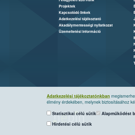
Projektek
Kapcsolódó linkek
Adatkezelési tájékoztató
Akadálymentességi nyilatkozat
Üzemeltetési információ
Adatkezelési tájékoztatónkban
megismerheti
élmény érdekében, melynek biztosításához kér
Statisztikai célú sütik
Alapműködést biz
Hirdetési célú sütik