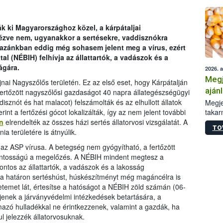
ák ki Magyarországhoz közel, a kárpátaljai
zve nem, ugyanakkor a sertésekre, vaddisznókra
Hazánkban eddig még sohasem jelent meg a vírus, ezért
al (NÉBIH) felhívja az állattartók, a vadászok és a
ágára.
2026. 
Megj
nai Nagyszőlős területén. Ez az első eset, hogy Kárpátalján
aján
fertőzött nagyszőlősi gazdaságot 40 napra állategészségügyi
taka
isznót és hat malacot) felszámolták és az elhullott állatok
Megje
takar
int a fertőzési gócot lokalizálták, így az nem jelent további
kapcs
n
elrendelték az összes házi sertés állatorvosi vizsgálatát. A
TO
irány
 területére is átnyúlik.
hatál
 ASP vírusa. A betegség nem gyógyítható, a fertőzött
sfontosságú a megelőzés. A NÉBIH mindent megtesz a
tos az állattartók, a vadászok és a lakosság
a határon sertéshúst, húskészítményt még magáncélra is
 tetemet lát, értesítse a hatóságot a NÉBIH zöld számán (06-
jenek a járványvédelmi intézkedések betartására, a
azó hulladékkal ne érintkezzenek, valamint a gazdák, ha
ul jelezzék állatorvosuknak.