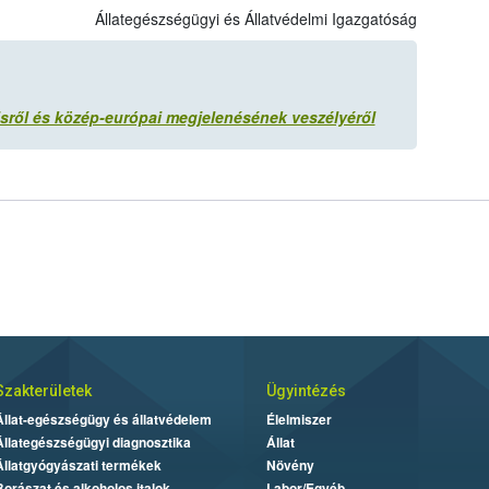
Állategészségügyi és Állatvédelmi Igazgatóság
tisről és közép-európai megjelenésének veszélyéről
Szakterületek
Ügyintézés
Állat-egészségügy és állatvédelem
Élelmiszer
Állategészségügyi diagnosztika
Állat
Állatgyógyászati termékek
Növény
Borászat és alkoholos italok
Labor/Egyéb