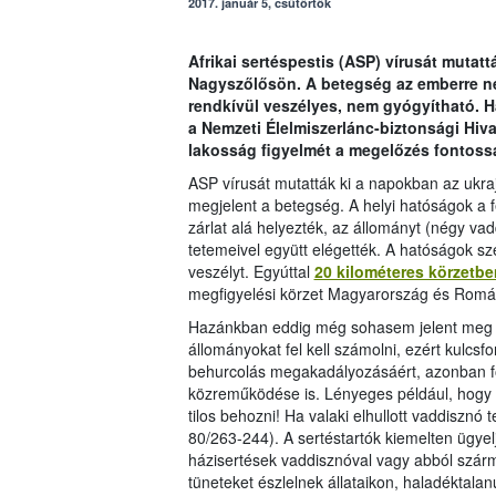
2017. január 5, csütörtök
Afrikai sertéspestis (ASP) vírusát mutatt
Nagyszőlősön. A betegség az emberre né
rendkívül veszélyes, nem gyógyítható. 
a Nemzeti Élelmiszerlánc-biztonsági Hivat
lakosság figyelmét a megelőzés fontoss
ASP vírusát mutatták ki a napokban az ukraj
megjelent a betegség. A helyi hatóságok a 
zárlat alá helyezték, az állományt (négy vadd
tetemeivel együtt elégették. A hatóságok szer
veszélyt. Egyúttal
20 kilométeres körzetbe
megfigyelési körzet Magyarország és Románia
Hazánkban eddig még sohasem jelent meg az
állományokat fel kell számolni, ezért kulc
behurcolás megakadályozásáért, azonban fon
közreműködése is. Lényeges például, hogy 
tilos behozni! Ha valaki elhullott vaddisznó
80/263-244). A sertéstartók kiemelten ügyel
házisertések vaddisznóval vagy abból szárm
tüneteket észlelnek állataikon, haladéktalan