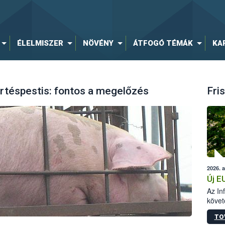
ÉLELMISZER
NÖVÉNY
ÁTFOGÓ TÉMÁK
KA
rtéspestis: fontos a megelőzés
Fris
2026. 
Új E
Az In
követ
szere
TO