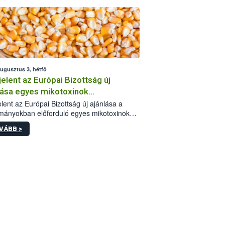
augusztus 3, hétfő
elent az Európai Bizottság új
lása egyes mikotoxinok
rmányokban való jelenlétéről
lent az Európai Bizottság új ajánlása a
mányokban előforduló egyes mikotoxinokkal
olatban. A dokumentum 2027-től új
VÁBB >
értékek alkalmazását írja elő, és a jelenleg
yos uniós ajánlások helyébe lép.