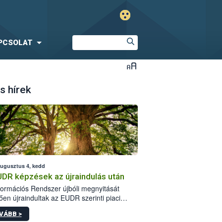
PCSOLAT
s hírek
augusztus 4, kedd
UDR képzések az újraindulás után
formációs Rendszer újbóli megnyitását
ően újraindultak az EUDR szerinti piaci
plőknek szóló online képzések.
VÁBB >