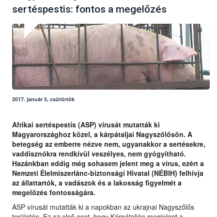
sertéspestis: fontos a megelőzés
2017. január 5, csütörtök
Afrikai sertéspestis (ASP) vírusát mutatták ki
Magyarországhoz közel, a kárpátaljai Nagyszőlősön. A
betegség az emberre nézve nem, ugyanakkor a sertésekre,
vaddisznókra rendkívül veszélyes, nem gyógyítható.
Hazánkban eddig még sohasem jelent meg a vírus, ezért a
Nemzeti Élelmiszerlánc-biztonsági Hivatal (NÉBIH) felhívja
az állattartók, a vadászok és a lakosság figyelmét a
megelőzés fontosságára.
ASP vírusát mutatták ki a napokban az ukrajnai Nagyszőlős
területén. Ez az első eset, hogy Kárpátalján megjelent a