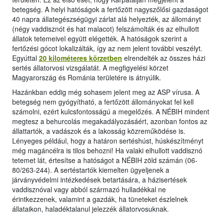
betegség. A helyi hatóságok a fertőzött nagyszőlősi gazdaságot
40 napra állategészségügyi zárlat alá helyezték, az állományt
(négy vaddisznót és hat malacot) felszámolták és az elhullott
állatok tetemeivel együtt elégették. A hatóságok szerint a
fertőzési gócot lokalizálták, így az nem jelent további veszélyt.
Egyúttal
20 kilométeres körzetben
elrendelték az összes házi
sertés állatorvosi vizsgálatát. A megfigyelési körzet
Magyarország és Románia területére is átnyúlik.
Hazánkban eddig még sohasem jelent meg az ASP vírusa. A
betegség nem gyógyítható, a fertőzött állományokat fel kell
számolni, ezért kulcsfontosságú a megelőzés. A NÉBIH mindent
megtesz a behurcolás megakadályozásáért, azonban fontos az
állattartók, a vadászok és a lakosság közreműködése is.
Lényeges például, hogy a határon sertéshúst, húskészítményt
még magáncélra is tilos behozni! Ha valaki elhullott vaddisznó
tetemet lát, értesítse a hatóságot a NÉBIH zöld számán (06-
80/263-244). A sertéstartók kiemelten ügyeljenek a
járványvédelmi intézkedések betartására, a házisertések
vaddisznóval vagy abból származó hulladékkal ne
érintkezzenek, valamint a gazdák, ha tüneteket észlelnek
állataikon, haladéktalanul jelezzék állatorvosuknak.