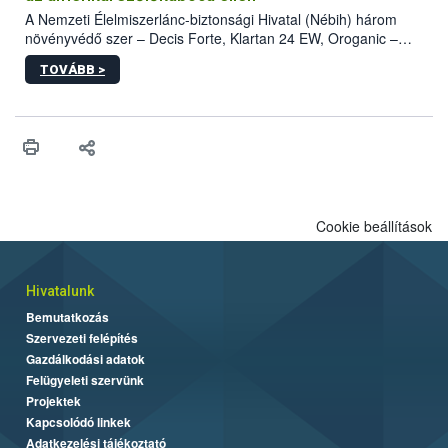
A Nemzeti Élelmiszerlánc-biztonsági Hivatal (Nébih) három
növényvédő szer – Decis Forte, Klartan 24 EW, Oroganic –
engedélyokiratát módosította, így azok a szüretet követően,
TOVÁBB >
egészen a vesszőérettség (BBCH 91) stádiumáig
felhasználhatóak a szőlőben. A kiterjesztések célja, hogy a korai
érésű szőlőkben is legyen lehetőség a károsító elleni további
védekezésre. Az Oroganic készítmény kis kiszerelésben kiskerti
felhasználók számára is elérhető és ökológiai termesztésben is
engedélyezett.
Cookie beállítások
Hivatalunk
Bemutatkozás
Szervezeti felépítés
Gazdálkodási adatok
Felügyeleti szervünk
Projektek
Kapcsolódó linkek
Adatkezelési tájékoztató