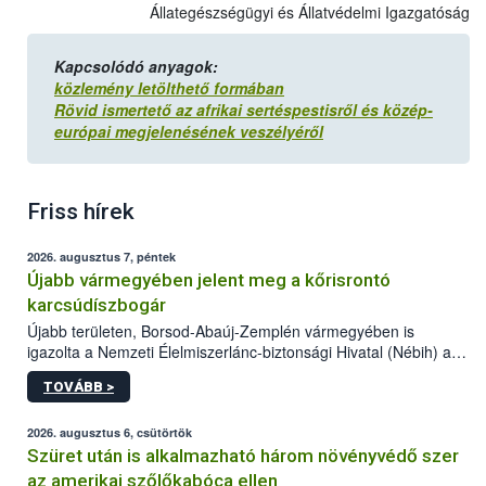
Állategészségügyi és Állatvédelmi Igazgatóság
Kapcsolódó anyagok:
közlemény letölthető formában
Rövid ismertető az afrikai sertéspestisről és közép-
európai megjelenésének veszélyéről
Friss hírek
2026. augusztus 7, péntek
Újabb vármegyében jelent meg a kőrisrontó
karcsúdíszbogár
Újabb területen, Borsod-Abaúj-Zemplén vármegyében is
igazolta a Nemzeti Élelmiszerlánc-biztonsági Hivatal (Nébih) a
kőrisrontó karcsúdíszbogár (Agrilus planipennis) jelenlétét. A
TOVÁBB >
kártevőt nem csak színcsapdában találták meg, de már fertőzött
fában is azonosították. A növényvédelmi szakemberek folytatják
az intenzív felderítést, emellett az intézkedéseket a szlovák
2026. augusztus 6, csütörtök
hatósággal is összehangolják a terjedés megállítása érdekében.
Szüret után is alkalmazható három növényvédő szer
az amerikai szőlőkabóca ellen