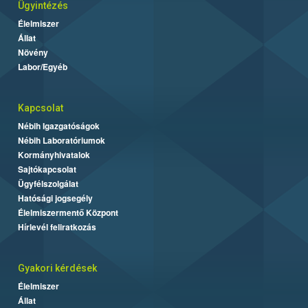
Ügyintézés
Élelmiszer
Állat
Növény
Labor/Egyéb
Kapcsolat
Nébih Igazgatóságok
Nébih Laboratóriumok
Kormányhivatalok
Sajtókapcsolat
Ügyfélszolgálat
Hatósági jogsegély
Élelmiszermentő Központ
Hírlevél feliratkozás
Gyakori kérdések
Élelmiszer
Állat