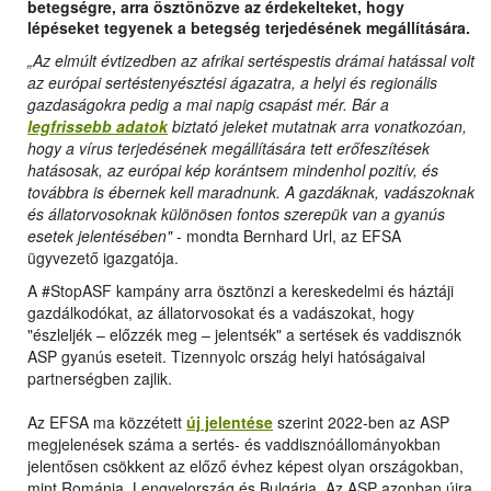
betegségre, arra ösztönözve az érdekelteket, hogy
lépéseket tegyenek a betegség terjedésének megállítására.
„Az elmúlt évtizedben az afrikai sertéspestis drámai hatással volt
az európai sertéstenyésztési ágazatra, a helyi és regionális
gazdaságokra pedig a mai napig csapást mér. Bár a
legfrissebb adatok
biztató jeleket mutatnak arra vonatkozóan,
hogy a vírus terjedésének megállítására tett erőfeszítések
hatásosak, az európai kép korántsem mindenhol pozitív, és
továbbra is ébernek kell maradnunk. A gazdáknak, vadászoknak
és állatorvosoknak különösen fontos szerepük van a gyanús
esetek jelentésében"
- mondta Bernhard Url, az EFSA
ügyvezető igazgatója.
A #StopASF kampány arra ösztönzi a kereskedelmi és háztáji
gazdálkodókat, az állatorvosokat és a vadászokat, hogy
"észleljék – előzzék meg – jelentsék" a sertések és vaddisznók
ASP gyanús eseteit. Tizennyolc ország helyi hatóságaival
partnerségben zajlik.
Az EFSA ma közzétett
új jelentése
szerint 2022-ben az ASP
megjelenések száma a sertés- és vaddisznóállományokban
jelentősen csökkent az előző évhez képest olyan országokban,
mint Románia, Lengyelország és Bulgária. Az ASP azonban újra