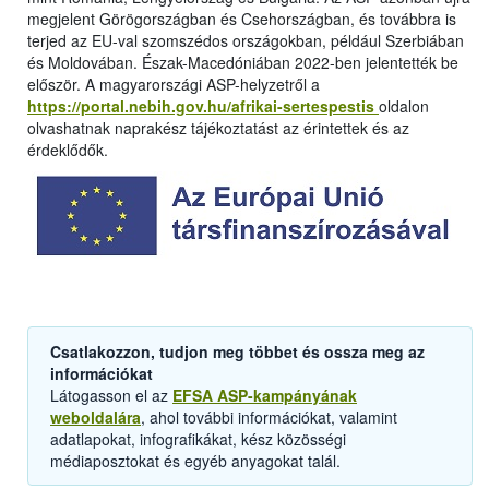
megjelent Görögországban és Csehországban, és továbbra is
terjed az EU-val szomszédos országokban, például Szerbiában
és Moldovában. Észak-Macedóniában 2022-ben jelentették be
először. A magyarországi ASP-helyzetről a
https://portal.nebih.gov.hu/afrikai-sertespestis
oldalon
olvashatnak naprakész tájékoztatást az érintettek és az
érdeklődők.
Csatlakozzon, tudjon meg többet és ossza meg az
információkat
Látogasson el az
EFSA ASP-kampányának
weboldalára
, ahol további információkat, valamint
adatlapokat, infografikákat, kész közösségi
médiaposztokat és egyéb anyagokat talál.