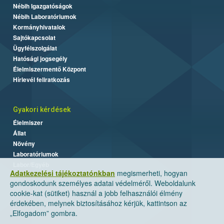
Nébih Igazgatóságok
Nébih Laboratóriumok
Kormányhivatalok
Sajtókapcsolat
Ügyfélszolgálat
Hatósági jogsegély
Élelmiszermentő Központ
Hírlevél feliratkozás
Gyakori kérdések
Élelmiszer
Állat
Növény
Laboratóriumok
Labor/Egyéb
Adatkezelési tájékoztatónkban
megismerheti, hogyan
gondoskodunk személyes adatai védelméről. Weboldalunk
cookie-kat (sütiket) használ a jobb felhasználói élmény
érdekében, melynek biztosításához kérjük, kattintson az
„Elfogadom” gombra.