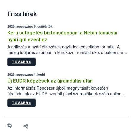
Friss hírek
2026. augusztus 6, csütörtök
Kerti sütögetés biztonságosan: a Nébih tanácsai
nyári grillezéshez
A grillezés a nyári étkezések egyik legkedveltebb formája. A
meleg időjárás azonban a kórokozó, romlást okozó baktériumok
gyorsabb szaporodásának is kedvez. A szabadtéri sütögetés
TOVÁBB >
ezért nem csupán a megfelelő sütési technikáról szól: legalább
ilyen fontos az alapanyagok biztonságos kezelése, az alapvető
higiéniai szabályok betartása, a megfelelő hőkezelés, valamint a
2026. augusztus 4, kedd
maradékok szakszerű tárolása. A Nemzeti Élelmiszerlánc-
Új EUDR képzések az újraindulás után
biztonsági Hivatal (Nébih) Oktatási Programja összegyűjtötte a
Az Információs Rendszer újbóli megnyitását követően
biztonságos grillezés legfontosabb tudnivalóit.
újraindultak az EUDR szerinti piaci szereplőknek szóló online
képzések.
TOVÁBB >