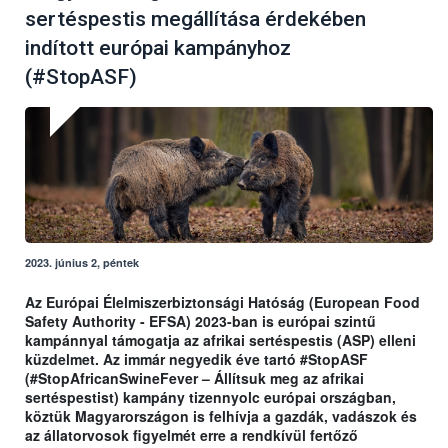
sertéspestis megállítása érdekében
indított európai kampányhoz
(#StopASF)
2023. június 2, péntek
Az Európai Élelmiszerbiztonsági Hatóság (European Food
Safety Authority - EFSA) 2023-ban is európai szintű
kampánnyal támogatja az afrikai sertéspestis (ASP) elleni
küzdelmet. Az immár negyedik éve tartó #StopASF
(#StopAfricanSwineFever – Állítsuk meg az afrikai
sertéspestist) kampány tizennyolc európai országban,
köztük Magyarországon is felhívja a gazdák, vadászok és
az állatorvosok figyelmét erre a rendkívül fertőző