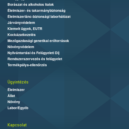
Borászat és alkoholos italok
Élelmiszer- és takarmánybiztonság
Élelmiszerlánc-biztonsági laborhálózat
Járványvédelem
Kiemelt ügyek, EUTR
Kockázatkezelés
Mezőgazdasági genetikai erőforrások
Növényvédelem
Nyilvántartási és Felügyeleti Díj
Rendszerszervezés és felügyelet
Termékpálya-ellenőrzés
Ügyintézés
Élelmiszer
Állat
Növény
Labor/Egyéb
Kapcsolat