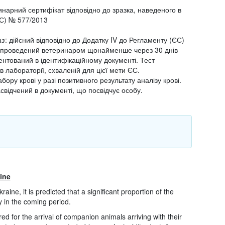
инарний сертифікат відповідно до зразка, наведеного в
ЄС) № 577/2013
аз
: дійсний відповідно до Додатку IV до Регламенту (ЄС)
и проведений ветеринаром щонайменше через 30 днів
ментований в ідентифікаційному документі. Тест
 лабораторії, схваленій для цієї мети ЄС.
забору крові у разі позитивного результату аналізу крові.
свідчений в документі, що посвідчує особу.
ine
raine, it is predicted that a significant proportion of the
y in the coming period.
ed for the arrival of companion animals arriving with their