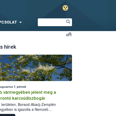
PCSOLAT
s hírek
augusztus 7, péntek
b vármegyében jelent meg a
srontó karcsúdíszbogár
 területen, Borsod-Abaúj-Zemplén
gyében is igazolta a Nemzeti
iszerlánc-biztonsági Hivatal (Nébih) a