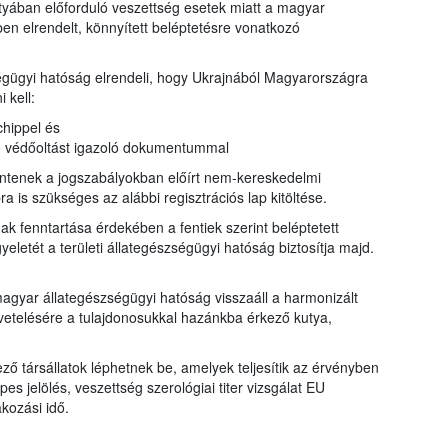
utyában előforduló veszettség esetek miatt a magyar
ben elrendelt, könnyített beléptetésre vonatkozó
égügyi hatóság elrendeli, hogy Ukrajnából Magyarországra
 kell:
chippel és
ő védőoltást igazoló dokumentummal
lentenek a jogszabályokban előírt nem-kereskedelmi
ra is szükséges az alábbi regisztrációs lap kitöltése.
 fenntartása érdekében a fentiek szerint beléptetett
eletét a területi állategészségügyi hatóság biztosítja majd.
magyar állategészségügyi hatóság visszaáll a harmonizált
etelésére a tulajdonosukkal hazánkba érkező kutya,
ző társállatok léphetnek be, amelyek teljesítik az érvényben
es jelölés, veszettség szerológiai titer vizsgálat EU
akozási idő.