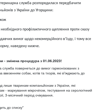
ветеринарна служба розпорядилася передбачити
ьйонів з України до Угорщини:
акож
 необхідного профілактичного щеплення проти сказу
давчих вимог щодо некомерційного в'їзду, і тому все
форму, наведену нижче.
и - змінена процедура з 01.06.2023!
а служба повернеться до вимог гармонізованих з
везенням собак, котів та тхорів, які в'їжджають до
їзд лише тваринам-компаньйонам з України, які
м - маркування мікрочіпом, тестування на серологічний
ії, 3-місячний період очікування.
дить до списку"