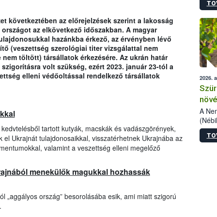
TO
kőris
jelen
zet következtében az előrejelzések szerint a lakosság
talál
z országot az elkövetkező időszakban. A magyar
azono
tulajdonosukkal hazánkba érkező, az érvényben lévő
folyta
tő (veszettség szerológiai titer vizsgálattal nem
intéz
nem töltött) társállatok érkezésére. Az ukrán határ
össze
szigorításra volt szükség, ezért 2023. január 23-tól a
érdek
ttség elleni védőoltással rendelkező társállatok
2026. 
Szür
növé
szől
A Nem
okkal
(Nébi
a kedvtelésből tartott kutyák, macskák és vadászgörények,
Klart
TO
 el Ukrajnát tulajdonosaikkal, visszatérhetnek Ukrajnába az
módos
egész
umentumokkal, valamint a veszettség elleni megelőző
felha
célja
krajnából menekülők magukkal hozhassák
lehet
Az Or
felha
l „aggályos ország” besorolásába esik, ami miatt szigorú
terme
.