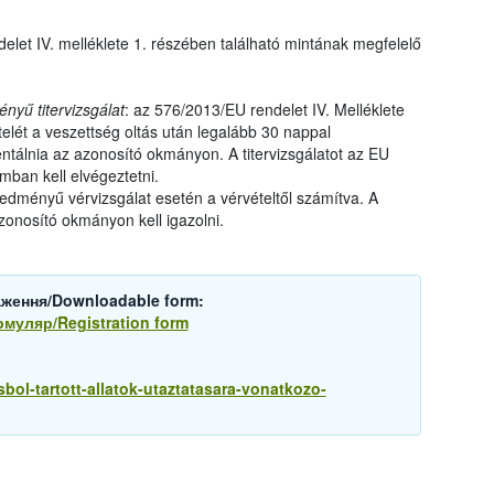
elet IV. melléklete 1. részében található mintának megfelelő
yű titervizsgálat
: az 576/2013/EU rendelet IV. Melléklete
telét a veszettség oltás után legalább 30 nappal
ntálnia az azonosító okmányon. A titervizsgálatot az EU
umban kell elvégeztetni.
edményű vérvizsgálat esetén a vérvételtől számítva. A
onosító okmányon kell igazolni.
аження/Downloadable form:
рмуляр/Registration form
sbol-tartott-allatok-utaztatasara-vonatkozo-