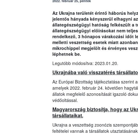
2022. február 25, péntek
Az Ukrajna területét érintő háborús hely
jelentős hányada kényszerül elhagyni a
állategészségügyi hatóság felkészült a 
állategészségügyi előírásokat nem teljesí
rendelkező, 3 hónapos várakozási időt le 
melletti veszettség esetek miatt azonban 
mikrochippel megjelölt és érvényes vesze
léphetnek be.
Legutóbb módosítva: 2023.01.20.
Ukrajnába való visszatérés társállat
Az Európai Bizottság tájékoztatása szerint 
amelyek 2022. február 24. követően hagyták
állatok megfelelő azonosítását igazoló dok
védőoltással.
Magyarország biztosítja, hogy az U
társállataikat.
Ukrajna a veszettség zoonózis szempontjábó
feltételei vannak a társállatok utaztatásának