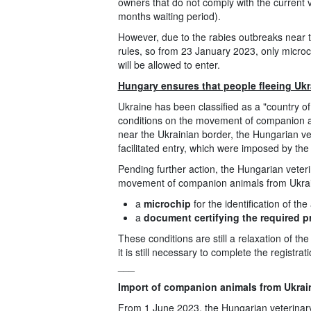
owners that do not comply with the current ve
months waiting period).
However, due to the rabies outbreaks near t
rules, so from 23 January 2023, only microc
will be allowed to enter.
Hungary ensures that people fleeing Ukr
Ukraine has been classified as a "country of
conditions on the movement of companion an
near the Ukrainian border, the Hungarian vet
facilitated entry, which were imposed by the 
Pending further action, the Hungarian veteri
movement of companion animals from Ukrai
a
microchip
for the identification of th
a
document certifying the required p
These conditions are still a relaxation of t
it is still necessary to complete the registra
___
Import of companion animals from Ukrain
From 1 June 2023, the Hungarian veterinary 