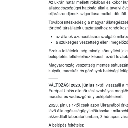
Az ukrán határ melletti rókában és kóbor k
állategészségügyi hatóság által a tavalyi év
eljárásrendjének szigorítása mellett döntött.
További intézkedésig a magyar állategészs
történő társállatok utaztatásához rendelkezni
az állatok azonosítására szolgáló mikro
a szükséges veszettség elleni megelőz
Ezek a feltételek még mindig könnyítést je
beléptetés feltételeihez képest, ezért tovább
Magyarország veszettség mentes státuszának
kutyák, macskák és görények hatósági felügy
____
VÁLTOZÁS!
2023. június 1-től
visszaáll a 
Európai Uniós ellenőrzési szabályok megköv
macska és vadászgörény beléptetésénél.
2023. június 1-től csak azon Ukrajnából érke
lévő állategészségügyi előírásokat: mikrochip
akkreditált laboratóriumban, 3 hónapos vár
A belépés feltételei: