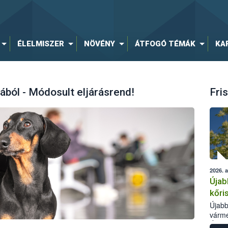
ÉLELMISZER
NÖVÉNY
ÁTFOGÓ TÉMÁK
KA
ából - Módosult eljárásrend!
Fris
2026. 
Újab
kőri
Újabb
várme
Élelm