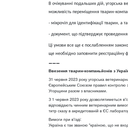
В очікуванні подальших дій, угорська 
можливість переміщення тварин-компан
-
мікрочіп для ідентифікації тварин, а т
-
документ, що підтверджує проведення
Ці умови все ще є послабленням законо
ще необхідно заповнити реєстраційну 
___
Ввезення тварин-компаньйонів з Україн
З1 червня 2023 року угорська ветеринарн
Європейським Союзом правил контролю за в
Угорщини разом з власниками.
З 1 червня 2023 року дозволятиметься в'
відповідають чинним ветеринарним вимога
титр сказу в акредитованій в ЄС лаборатор
Вимоги при в'їзді:
Україна є так званою "країною, що не вхо