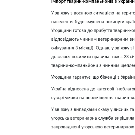
Імпорт тварин-компаньйонів з України
У зв'язку з воєнною ситуацією на терито
населення буде змушена покинути краї
Угорщини готова до прибуття тварин-ко
відповідають чинним ветеринарним вим
очікування 3 місяці). Однак, у зв'язку 
довелося посилити правила, тож з 23 сі
тварини-компаньйони з чинним щеплен
Угорщина гарантує, що біженці з Украї
Україна віднесена до категорії "неблаг
суворі умови на переміщення тварин-к
У зв'язку з випадками сказу у лисиць т
угорська ветеринарна служба вирішила 
запроваджені угорською ветеринарною 