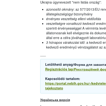
Ukrajna úgynevezett "nem listás ország":
azonosító okmány
: az 577/2013/EU rend
állategészségügyi bizonyítvány
érvényes veszettség elleni védőoltás
veszettségre vonatkozó kedvező eredmén
szerinti érvényességgel A vérminta levé
állatorvosnak kell elvégeznie és dokume
által erre a célra jóváhagyott laboratóri
3 hónapos várakozási idő
: a kedvező er
kedvező eredményű vérvizsgálatot az az
___
Letölthető anyag/Форма для завант
Regisztrációs lap/Реєстраційний фо
Kapcsolódó tartalom:
https://portal.nebih.gov.hu/-/kedvtele
tajekoztato
Українська версія