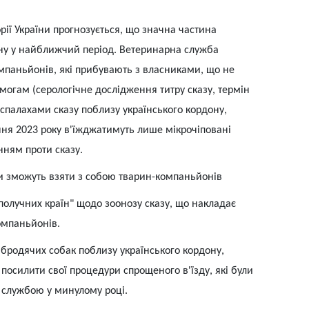
рії України прогнозується, що значна частина
ну у найближчий період. Ветеринарна служба
мпаньйонів, які прибувають з власниками, що не
огам (серологічне дослідження титру сказу, термін
зі спалахами сказу поблизу українського кордону,
чня 2023 року в'їжджатимуть лише мікрочіповані
ням проти сказу.
ни зможуть взяти з собою тварин-компаньйонів
ополучних країн" щодо зоонозу сказу, що накладає
омпаньйонів.
а бродячих собак поблизу українського кордону,
посилити свої процедури спрощеного в'їзду, які були
службою у минулому році.