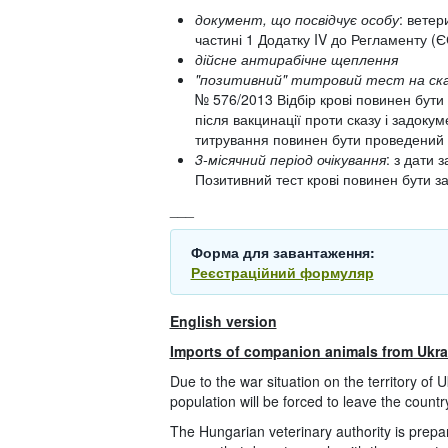
документ, що посвідчує особу
: ветер
частині 1 Додатку IV до Регламенту (
дійсне антирабічне щеплення
"позитивний" титровий тест на ск
№ 576/2013 Відбір крові повинен бут
після вакцинації проти сказу і задоку
титрування повинен бути проведений в
3-місячний період очікування
: з дати 
Позитивний тест крові повинен бути за
___
Форма для завантаження:
Реєстраційний формуляр
English version
Imports of companion animals from Ukra
Due to the war situation on the territory of Uk
population will be forced to leave the countr
The Hungarian veterinary authority is prepar