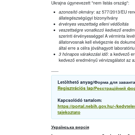
Ukrajna úgynevezett "nem listás ország":
azonosító okmány
: az 577/2013/EU rend
állategészségügyi bizonyítvány
érvényes veszettség elleni védőoltás
veszettségre vonatkozó kedvező eredmén
szerinti érvényességgel A vérminta levé
állatorvosnak kell elvégeznie és dokume
által erre a célra jóváhagyott laboratóri
3 hónapos várakozási idő
: a kedvező er
kedvező eredményű vérvizsgálatot az az
___
Letölthető anyag/Форма для завант
Regisztrációs lap/Реєстраційний фо
Kapcsolódó tartalom:
https://portal.nebih.gov.hu/-/kedvtele
tajekoztato
Українська версія