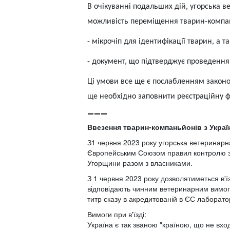
В очікуванні подальших дій, угорська 
можливість переміщення тварин-компан
-
мікрочіп для ідентифікації тварин, а т
-
документ, що підтверджує проведення
Ці умови все ще є послабленням законо
ще необхідно заповнити реєстраційну 
___
Ввезення тварин-компаньйонів з Україн
З1 червня 2023 року угорська ветеринарн
Європейським Союзом правил контролю за в
Угорщини разом з власниками.
З 1 червня 2023 року дозволятиметься в'
відповідають чинним ветеринарним вимога
титр сказу в акредитованій в ЄС лаборатор
Вимоги при в'їзді:
Україна є так званою "країною, що не вхо