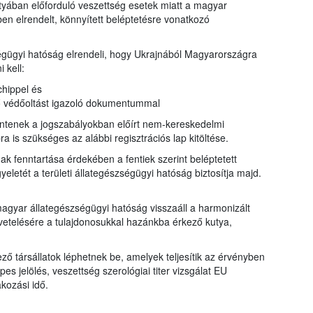
utyában előforduló veszettség esetek miatt a magyar
ben elrendelt, könnyített beléptetésre vonatkozó
égügyi hatóság elrendeli, hogy Ukrajnából Magyarországra
 kell:
chippel és
ő védőoltást igazoló dokumentummal
lentenek a jogszabályokban előírt nem-kereskedelmi
ra is szükséges az alábbi regisztrációs lap kitöltése.
 fenntartása érdekében a fentiek szerint beléptetett
eletét a területi állategészségügyi hatóság biztosítja majd.
magyar állategészségügyi hatóság visszaáll a harmonizált
etelésére a tulajdonosukkal hazánkba érkező kutya,
ző társállatok léphetnek be, amelyek teljesítik az érvényben
es jelölés, veszettség szerológiai titer vizsgálat EU
akozási idő.