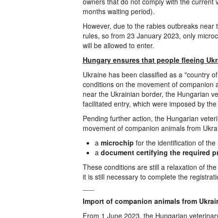
owners that do not comply with the current ve
months waiting period).
However, due to the rabies outbreaks near t
rules, so from 23 January 2023, only microc
will be allowed to enter.
Hungary ensures that people fleeing Ukr
Ukraine has been classified as a "country of
conditions on the movement of companion an
near the Ukrainian border, the Hungarian vet
facilitated entry, which were imposed by the 
Pending further action, the Hungarian veteri
movement of companion animals from Ukrai
a
microchip
for the identification of th
a
document certifying the required p
These conditions are still a relaxation of t
it is still necessary to complete the registra
___
Import of companion animals from Ukrain
From 1 June 2023, the Hungarian veterinary 