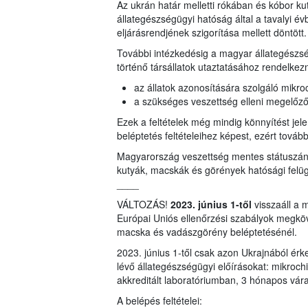
Az ukrán határ melletti rókában és kóbor k
állategészségügyi hatóság által a tavalyi év
eljárásrendjének szigorítása mellett döntött.
További intézkedésig a magyar állategészs
történő társállatok utaztatásához rendelkezni
az állatok azonosítására szolgáló mikro
a szükséges veszettség elleni megelőz
Ezek a feltételek még mindig könnyítést je
beléptetés feltételeihez képest, ezért tovább
Magyarország veszettség mentes státuszának
kutyák, macskák és görények hatósági felügy
____
VÁLTOZÁS!
2023. június 1-től
visszaáll a 
Európai Uniós ellenőrzési szabályok megköv
macska és vadászgörény beléptetésénél.
2023. június 1-től csak azon Ukrajnából érke
lévő állategészségügyi előírásokat: mikrochip
akkreditált laboratóriumban, 3 hónapos vár
A belépés feltételei: