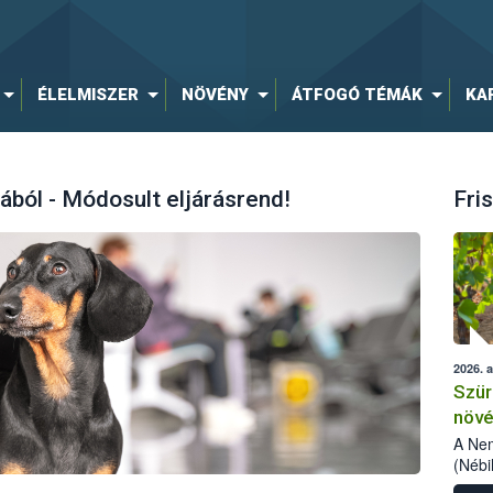
ÉLELMISZER
NÖVÉNY
ÁTFOGÓ TÉMÁK
KA
ából - Módosult eljárásrend!
Fris
2026. 
Szür
növé
szől
A Nem
(Nébi
Klart