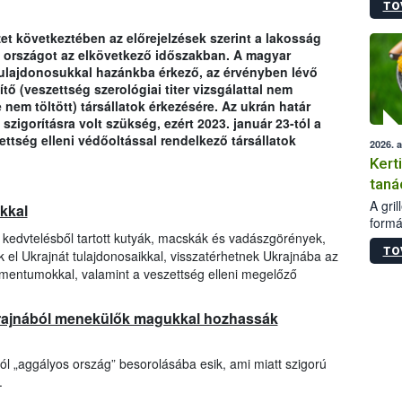
TO
módos
egész
zet következtében az előrejelzések szerint a lakosság
felha
z országot az elkövetkező időszakban. A magyar
célja
tulajdonosukkal hazánkba érkező, az érvényben lévő
lehet
tő (veszettség szerológiai titer vizsgálattal nem
Az Or
nem töltött) társállatok érkezésére. Az ukrán határ
felha
szigorításra volt szükség, ezért 2023. január 23-tól a
terme
ttség elleni védőoltással rendelkező társállatok
2026. 
Kert
taná
A gri
okkal
formá
a kedvtelésből tartott kutyák, macskák és vadászgörények,
romlá
TO
 el Ukrajnát tulajdonosaikkal, visszatérhetnek Ukrajnába az
szapo
sütög
umentumokkal, valamint a veszettség elleni megelőző
techni
alapa
krajnából menekülők magukkal hozhassák
higié
hőkez
tárol
l „aggályos ország” besorolásába esik, ami miatt szigorú
Hivat
.
a biz