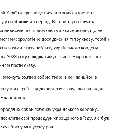
рії України прогнозується, що значна частина
ну у найближчий період. Ветеринарна служба
мпаньйонів, які прибувають з власниками, що не
огам (серологічне дослідження титру сказу, термін
зі спалахами сказу поблизу українського кордону,
чня 2023 року в'їжджатимуть лише мікрочіповані
ням проти сказу.
ни зможуть взяти з собою тварин-компаньйонів
ополучних країн" щодо зоонозу сказу, що накладає
омпаньйонів.
а бродячих собак поблизу українського кордону,
посилити свої процедури спрощеного в'їзду, які були
службою у минулому році.