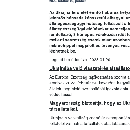
2022. február 25, péntek
Az Ukrajna területét érintő háborús hely
jelentős hányada kényszerül elhagyni a
állategészségügyi hatóság felkészült a 
állategészségügyi előírásokat nem teljesí
rendelkező, 3 hónapos várakozási időt le 
melletti veszettség esetek miatt azonban 
mikrochippel megjelölt és érvényes vesze
léphetnek be.
Legutóbb módosítva: 2023.01.20.
Ukrajnába való visszatérés társállat
Az Európai Bizottság tájékoztatása szerint 
amelyek 2022. február 24. követően hagyták
állatok megfelelő azonosítását igazoló dok
védőoltással.
Magyarország biztosítja, hogy az U
társállataikat.
Ukrajna a veszettség zoonózis szempontjábó
feltételei vannak a társállatok utaztatásának