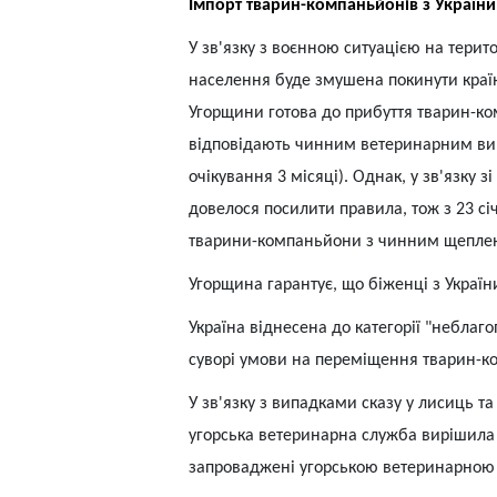
Імпорт тварин-компаньйонів з України
У зв'язку з воєнною ситуацією на терито
населення буде змушена покинути краї
Угорщини готова до прибуття тварин-ко
відповідають чинним ветеринарним вим
очікування 3 місяці). Однак, у зв'язку 
довелося посилити правила, тож з 23 сі
тварини-компаньйони з чинним щеплен
Угорщина гарантує, що біженці з Украї
Україна віднесена до категорії "неблаг
суворі умови на переміщення тварин-к
У зв'язку з випадками сказу у лисиць т
угорська ветеринарна служба вирішила 
запроваджені угорською ветеринарною 