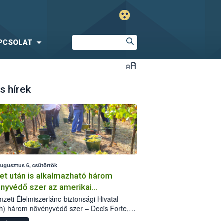
PCSOLAT
s hírek
augusztus 6, csütörtök
et után is alkalmazható három
nyvédő szer az amerikai
őkabóca ellen
zeti Élelmiszerlánc-biztonsági Hivatal
h) három növényvédő szer – Decis Forte,
an 24 EW, Oroganic – engedélyokiratát