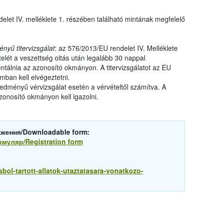
elet IV. melléklete 1. részében található mintának megfelelő
yű titervizsgálat
: az 576/2013/EU rendelet IV. Melléklete
telét a veszettség oltás után legalább 30 nappal
ntálnia az azonosító okmányon. A titervizsgálatot az EU
umban kell elvégeztetni.
edményű vérvizsgálat esetén a vérvételtől számítva. A
onosító okmányon kell igazolni.
аження/Downloadable form:
рмуляр/Registration form
sbol-tartott-allatok-utaztatasara-vonatkozo-