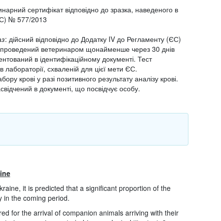
инарний сертифікат відповідно до зразка, наведеного в
ЄС) № 577/2013
аз
: дійсний відповідно до Додатку IV до Регламенту (ЄС)
и проведений ветеринаром щонайменше через 30 днів
ментований в ідентифікаційному документі. Тест
 лабораторії, схваленій для цієї мети ЄС.
забору крові у разі позитивного результату аналізу крові.
свідчений в документі, що посвідчує особу.
ine
raine, it is predicted that a significant proportion of the
y in the coming period.
ed for the arrival of companion animals arriving with their