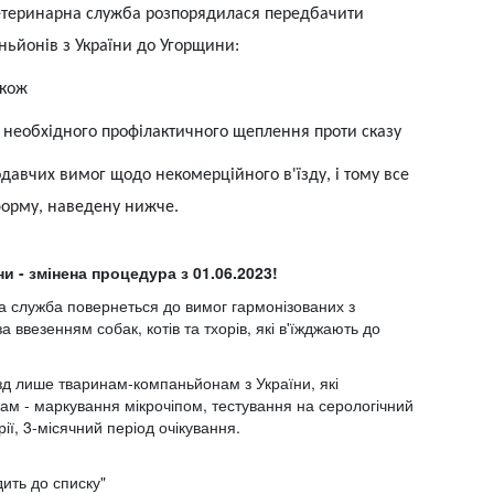
ветеринарна служба розпорядилася передбачити
ьйонів з України до Угорщини:
акож
 необхідного профілактичного щеплення проти сказу
давчих вимог щодо некомерційного в'їзду, і тому все
форму, наведену нижче.
и - змінена процедура з 01.06.2023!
а служба повернеться до вимог гармонізованих з
везенням собак, котів та тхорів, які в'їжджають до
їзд лише тваринам-компаньйонам з України, які
м - маркування мікрочіпом, тестування на серологічний
ії, 3-місячний період очікування.
дить до списку"