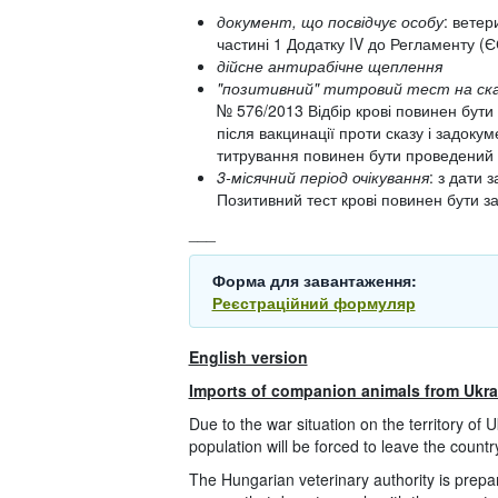
документ, що посвідчує особу
: ветер
частині 1 Додатку IV до Регламенту (
дійсне антирабічне щеплення
"позитивний" титровий тест на ск
№ 576/2013 Відбір крові повинен бут
після вакцинації проти сказу і задоку
титрування повинен бути проведений в
3-місячний період очікування
: з дати 
Позитивний тест крові повинен бути за
___
Форма для завантаження:
Реєстраційний формуляр
English version
Imports of companion animals from Ukra
Due to the war situation on the territory of Uk
population will be forced to leave the countr
The Hungarian veterinary authority is prepar