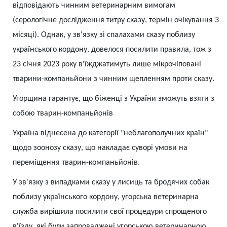
відповідають чинним ветеринарним вимогам
(серологічне дослідження титру сказу, термін очікування 3
місяці). Однак, у зв'язку зі спалахами сказу поблизу
українського кордону, довелося посилити правила, тож з
23 січня 2023 року в'їжджатимуть лише мікрочіповані
тварини-компаньйони з чинним щепленням проти сказу.
Угорщина гарантує, що біженці з України зможуть взяти з
собою тварин-компаньйонів
Україна віднесена до категорії "неблагополучних країн"
щодо зоонозу сказу, що накладає суворі умови на
переміщення тварин-компаньйонів.
У зв'язку з випадками сказу у лисиць та бродячих собак
поблизу українського кордону, угорська ветеринарна
служба вирішила посилити свої процедури спрощеного
в'їзду, які були запроваджені угорською ветеринарною