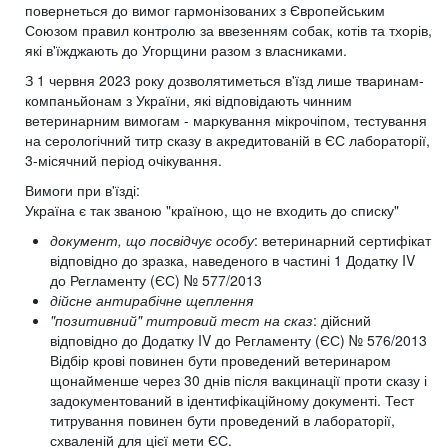
повернеться до вимог гармонізованих з Європейським
Союзом правил контролю за ввезенням собак, котів та тхорів,
які в'їжджають до Угорщини разом з власниками.
З 1 червня 2023 року дозволятиметься в'їзд лише тваринам-
компаньйонам з України, які відповідають чинним
ветеринарним вимогам - маркування мікрочіпом, тестування
на серологічний титр сказу в акредитованій в ЄС лабораторії,
3-місячний період очікування.
Вимоги при в'їзді:
Україна є так званою "країною, що не входить до списку"
документ, що посвідчує особу
: ветеринарний сертифікат
відповідно до зразка, наведеного в частині 1 Додатку IV
до Регламенту (ЄС) № 577/2013
дійсне антирабічне щеплення
"позитивний" титровий тест на сказ
: дійсний
відповідно до Додатку IV до Регламенту (ЄС) № 576/2013
Відбір крові повинен бути проведений ветеринаром
щонайменше через 30 днів після вакцинації проти сказу і
задокументований в ідентифікаційному документі. Тест
титрування повинен бути проведений в лабораторії,
схваленій для цієї мети ЄС.