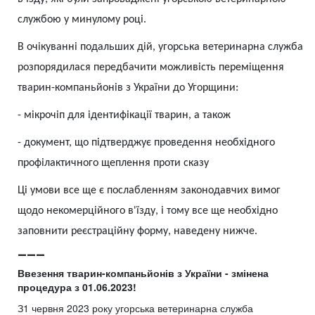
службою у минулому році.
В очікуванні подальших дій, угорська ветеринарна служба
розпорядилася передбачити можливість переміщення
тварин-компаньйонів з України до Угорщини:
-
мікрочіп для ідентифікації тварин, а також
-
документ, що підтверджує проведення необхідного
профілактичного щеплення проти сказу
Ці умови все ще є послабленням законодавчих вимог
щодо некомерційного в'їзду, і тому все ще необхідно
заповнити реєстраційну форму, наведену нижче.
___
Ввезення тварин-компаньйонів з України - змінена
процедура з 01.06.2023!
З1 червня 2023 року угорська ветеринарна служба