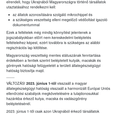
elrendeli, hogy Ukrajnából Magyarországra történő társállatok
utaztatásához rendelkezni kell:
az állatok azonosítására szolgáló mikrochippel és
a szükséges veszettség elleni megelőző védőoltást igazoló
dokumentummal
Ezek a feltételek még mindig könnyítést jelentenek a
jogszabályokban előírt nem-kereskedelmi beléptetés
feltételeihez képest, ezért továbbra is szükséges az alábbi
regisztrációs lap kitöltése.
Magyarország veszettség mentes státuszának fenntartása
érdekében a fentiek szerint beléptetett kutyák, macskák és
görények hatósági felügyeletét a területi állategészségügyi
hatóság biztosítja majd.
____
VÁLTOZÁS!
2023. június 1-től
visszaáll a magyar
állategészségügyi hatóság visszaáll a harmonizált Európai Uniós
ellenőrzési szabályok megkövetelésére a tulajdonosukkal
hazánkba érkező kutya, macska és vadászgörény
beléptetésénél.
2023. június 1-től csak azon Ukrajnából érkező társállatok