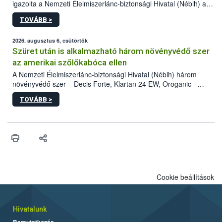
igazolta a Nemzeti Élelmiszerlánc-biztonsági Hivatal (Nébih) a
kőrisrontó karcsúdíszbogár (Agrilus planipennis) jelenlétét. A
TOVÁBB >
kártevőt nem csak színcsapdában találták meg, de már fertőzött
fában is azonosították. A növényvédelmi szakemberek folytatják
az intenzív felderítést, emellett az intézkedéseket a szlovák
2026. augusztus 6, csütörtök
hatósággal is összehangolják a terjedés megállítása érdekében.
Szüret után is alkalmazható három növényvédő szer
az amerikai szőlőkabóca ellen
A Nemzeti Élelmiszerlánc-biztonsági Hivatal (Nébih) három
növényvédő szer – Decis Forte, Klartan 24 EW, Oroganic –
engedélyokiratát módosította, így azok a szüretet követően,
TOVÁBB >
egészen a vesszőérettség (BBCH 91) stádiumáig
felhasználhatóak a szőlőben. A kiterjesztések célja, hogy a korai
érésű szőlőkben is legyen lehetőség a károsító elleni további
védekezésre. Az Oroganic készítmény kis kiszerelésben kiskerti
felhasználók számára is elérhető és ökológiai termesztésben is
engedélyezett.
Cookie beállítások
Hivatalunk
Bemutatkozás