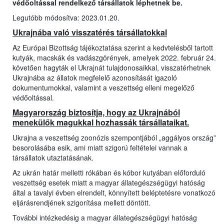
védőoltással rendelkező társállatok léphetnek be.
Legutóbb módosítva: 2023.01.20.
Ukrajnába való visszatérés társállatokkal
Az Európai Bizottság tájékoztatása szerint a kedvtelésből tartott
kutyák, macskák és vadászgörények, amelyek 2022. február 24.
követően hagyták el Ukrajnát tulajdonosaikkal, visszatérhetnek
Ukrajnába az állatok megfelelő azonosítását igazoló
dokumentumokkal, valamint a veszettség elleni megelőző
védőoltással.
Magyarország biztosítja, hogy az Ukrajnából
menekülők magukkal hozhassák társállataikat.
Ukrajna a veszettség zoonózis szempontjából „aggályos ország”
besorolásába esik, ami miatt szigorú feltételei vannak a
társállatok utaztatásának.
Az ukrán határ melletti rókában és kóbor kutyában előforduló
veszettség esetek miatt a magyar állategészségügyi hatóság
által a tavalyi évben elrendelt, könnyített beléptetésre vonatkozó
eljárásrendjének szigorítása mellett döntött.
További intézkedésig a magyar állategészségügyi hatóság