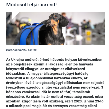
Módosult eljárásrend!
2022. február 25, péntek
Az Ukrajna területét érintő háborús helyzet következtében
az előrejelzések szerint a lakosság jelentős hányada
kényszerül elhagyni az országot az elkövetkező
időszakban. A magyar állategészségügyi hatóság
felkészült a tulajdonosukkal hazánkba érkező, az
érvényben lévő állategészségügyi előírásokat nem teljesítő
(veszettség szerológiai titer vizsgálattal nem rendelkező, 3
hónapos várakozási időt le nem töltött) társállatok
érkezésére. Az ukrán határ melletti veszettség esetek miatt
azonban szigorításra volt szükség, ezért 2023. január 23-tól
a mikrochippel megjelölt és érvényes veszettség elleni