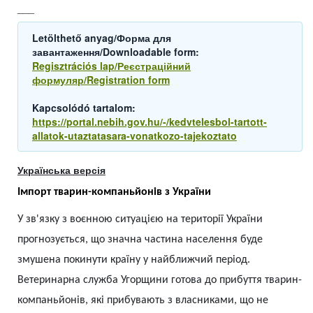
___
Letölthető anyag/Форма для
завантаження/Downloadable form:
Regisztrációs lap/Реєстраційний
формуляр/Registration form
Kapcsolódó tartalom:
https://portal.nebih.gov.hu/-/kedvtelesbol-tartott-
allatok-utaztatasara-vonatkozo-tajekoztato
Українська версія
Імпорт тварин-компаньйонів з України
У зв'язку з воєнною ситуацією на території України
прогнозується, що значна частина населення буде
змушена покинути країну у найближчий період.
Ветеринарна служба Угорщини готова до прибуття тварин-
компаньйонів, які прибувають з власниками, що не