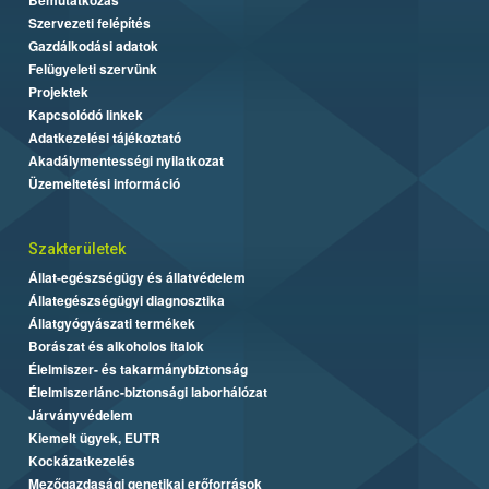
Szervezeti felépítés
Gazdálkodási adatok
Felügyeleti szervünk
Projektek
Kapcsolódó linkek
Adatkezelési tájékoztató
Akadálymentességi nyilatkozat
Üzemeltetési információ
Szakterületek
Állat-egészségügy és állatvédelem
Állategészségügyi diagnosztika
Állatgyógyászati termékek
Borászat és alkoholos italok
Élelmiszer- és takarmánybiztonság
Élelmiszerlánc-biztonsági laborhálózat
Járványvédelem
Kiemelt ügyek, EUTR
Kockázatkezelés
Mezőgazdasági genetikai erőforrások