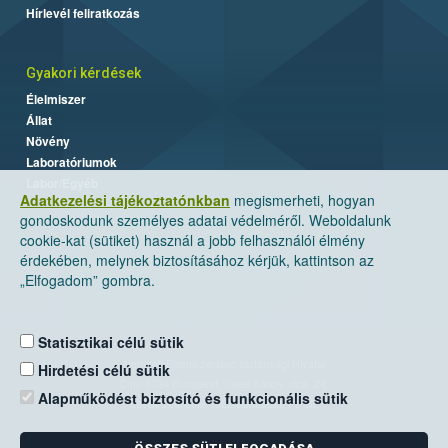
Hírlevél feliratkozás
Gyakori kérdések
Élelmiszer
Állat
Növény
Laboratóriumok
Labor/Egyéb
Adatkezelési tájékoztatónkban
megismerheti, hogyan
gondoskodunk személyes adatai védelméről. Weboldalunk
cookie-kat (sütiket) használ a jobb felhasználói élmény
érdekében, melynek biztosításához kérjük, kattintson az
„Elfogadom” gombra.
Statisztikai célú sütik
Nemzeti Élelmiszerlánc-biztonsági Hivatal
Hirdetési célú sütik
Cím: 1024 Budapest, Keleti Károly utca. 24.
Alapműködést biztosító és funkcionális sütik
Levelezési cím: 1525 Budapest. Pf. 30.