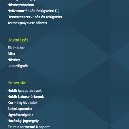
Növényvédelem
Nyilvántartási és Felügyeleti Díj
Rendszerszervezés és felügyelet
Termékpálya-ellenőrzés
Ügyintézés
Élelmiszer
Állat
Növény
Labor/Egyéb
Kapcsolat
Nébih Igazgatóságok
Nébih Laboratóriumok
Kormányhivatalok
Sajtókapcsolat
Ügyfélszolgálat
Hatósági jogsegély
Élelmiszermentő Központ