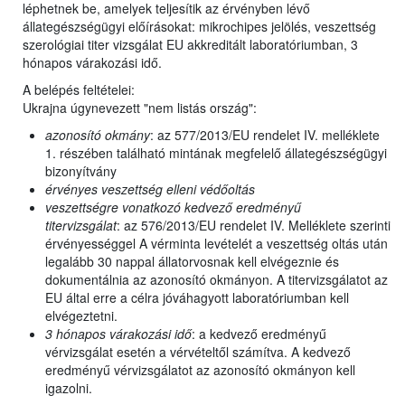
léphetnek be, amelyek teljesítik az érvényben lévő
állategészségügyi előírásokat: mikrochipes jelölés, veszettség
szerológiai titer vizsgálat EU akkreditált laboratóriumban, 3
hónapos várakozási idő.
A belépés feltételei:
Ukrajna úgynevezett "nem listás ország":
azonosító okmány
: az 577/2013/EU rendelet IV. melléklete
1. részében található mintának megfelelő állategészségügyi
bizonyítvány
érvényes veszettség elleni védőoltás
veszettségre vonatkozó kedvező eredményű
titervizsgálat
: az 576/2013/EU rendelet IV. Melléklete szerinti
érvényességgel A vérminta levételét a veszettség oltás után
legalább 30 nappal állatorvosnak kell elvégeznie és
dokumentálnia az azonosító okmányon. A titervizsgálatot az
EU által erre a célra jóváhagyott laboratóriumban kell
elvégeztetni.
3 hónapos várakozási idő
: a kedvező eredményű
vérvizsgálat esetén a vérvételtől számítva. A kedvező
eredményű vérvizsgálatot az azonosító okmányon kell
igazolni.