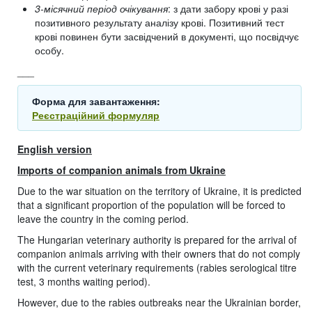
3-місячний період очікування
: з дати забору крові у разі
позитивного результату аналізу крові. Позитивний тест
крові повинен бути засвідчений в документі, що посвідчує
особу.
___
Форма для завантаження:
Реєстраційний формуляр
English version
Imports of companion animals from Ukraine
Due to the war situation on the territory of Ukraine, it is predicted
that a significant proportion of the population will be forced to
leave the country in the coming period.
The Hungarian veterinary authority is prepared for the arrival of
companion animals arriving with their owners that do not comply
with the current veterinary requirements (rabies serological titre
test, 3 months waiting period).
However, due to the rabies outbreaks near the Ukrainian border,