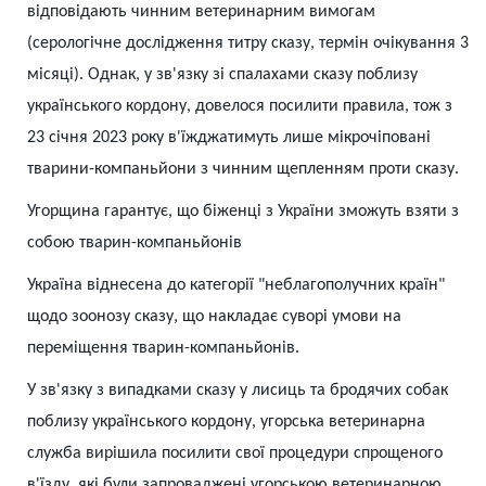
відповідають чинним ветеринарним вимогам
(серологічне дослідження титру сказу, термін очікування 3
місяці). Однак, у зв'язку зі спалахами сказу поблизу
українського кордону, довелося посилити правила, тож з
23 січня 2023 року в'їжджатимуть лише мікрочіповані
тварини-компаньйони з чинним щепленням проти сказу.
Угорщина гарантує, що біженці з України зможуть взяти з
собою тварин-компаньйонів
Україна віднесена до категорії "неблагополучних країн"
щодо зоонозу сказу, що накладає суворі умови на
переміщення тварин-компаньйонів.
У зв'язку з випадками сказу у лисиць та бродячих собак
поблизу українського кордону, угорська ветеринарна
служба вирішила посилити свої процедури спрощеного
в'їзду, які були запроваджені угорською ветеринарною