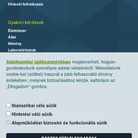
Hírlevél feliratkozás
Gyakori kérdések
Élelmiszer
Állat
Növény
Laboratóriumok
Labor/Egyéb
Adatkezelési tájékoztatónkban
megismerheti, hogyan
gondoskodunk személyes adatai védelméről. Weboldalunk
cookie-kat (sütiket) használ a jobb felhasználói élmény
érdekében, melynek biztosításához kérjük, kattintson az
„Elfogadom” gombra.
Statisztikai célú sütik
Nemzeti Élelmiszerlánc-biztonsági Hivatal
Hirdetési célú sütik
Cím: 1024 Budapest, Keleti Károly utca. 24.
Alapműködést biztosító és funkcionális sütik
Levelezési cím: 1525 Budapest. Pf. 30.