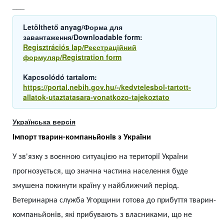
___
Letölthető anyag/Форма для
завантаження/Downloadable form:
Regisztrációs lap/Реєстраційний
формуляр/Registration form
Kapcsolódó tartalom:
https://portal.nebih.gov.hu/-/kedvtelesbol-tartott-
allatok-utaztatasara-vonatkozo-tajekoztato
Українська версія
Імпорт тварин-компаньйонів з України
У зв'язку з воєнною ситуацією на території України
прогнозується, що значна частина населення буде
змушена покинути країну у найближчий період.
Ветеринарна служба Угорщини готова до прибуття тварин-
компаньйонів, які прибувають з власниками, що не