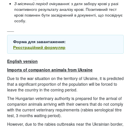
3-місячний період очікування
: з дати забору крові у разі
позитивного результату аналізу крові. Позитивний тест
крові повинен бути засвідчений в документі, що посвідчує
особу.
___
Форма для завантаження:
Реєстраційний формуляр
English version
Imports of companion animals from Ukraine
Due to the war situation on the territory of Ukraine, it is predicted
that a significant proportion of the population will be forced to
leave the country in the coming period.
The Hungarian veterinary authority is prepared for the arrival of
companion animals arriving with their owners that do not comply
with the current veterinary requirements (rabies serological titre
test, 3 months waiting period).
However, due to the rabies outbreaks near the Ukrainian border,