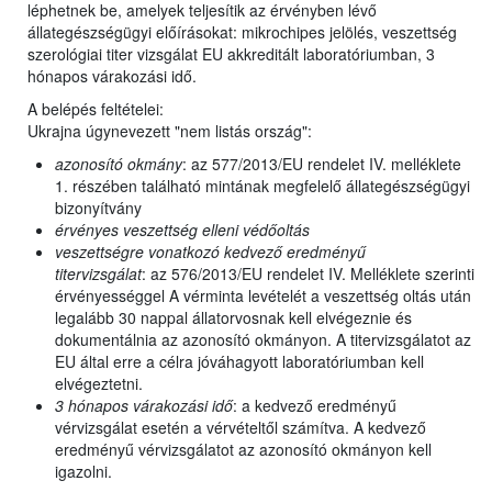
léphetnek be, amelyek teljesítik az érvényben lévő
állategészségügyi előírásokat: mikrochipes jelölés, veszettség
szerológiai titer vizsgálat EU akkreditált laboratóriumban, 3
hónapos várakozási idő.
A belépés feltételei:
Ukrajna úgynevezett "nem listás ország":
azonosító okmány
: az 577/2013/EU rendelet IV. melléklete
1. részében található mintának megfelelő állategészségügyi
bizonyítvány
érvényes veszettség elleni védőoltás
veszettségre vonatkozó kedvező eredményű
titervizsgálat
: az 576/2013/EU rendelet IV. Melléklete szerinti
érvényességgel A vérminta levételét a veszettség oltás után
legalább 30 nappal állatorvosnak kell elvégeznie és
dokumentálnia az azonosító okmányon. A titervizsgálatot az
EU által erre a célra jóváhagyott laboratóriumban kell
elvégeztetni.
3 hónapos várakozási idő
: a kedvező eredményű
vérvizsgálat esetén a vérvételtől számítva. A kedvező
eredményű vérvizsgálatot az azonosító okmányon kell
igazolni.