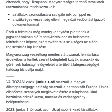
elrendeli, hogy Ukrajnából Magyarországra történő társállatok
utaztatásához rendelkezni kell:
az állatok azonosítására szolgáló mikrochippel és
a szükséges veszettség elleni megelőző védőoltást igazoló
dokumentummal
Ezek a feltételek még mindig könnyítést jelentenek a
jogszabályokban előírt nem-kereskedelmi beléptetés
feltételeihez képest, ezért továbbra is szükséges az alábbi
regisztrációs lap kitöltése.
Magyarország veszettség mentes státuszának fenntartása
érdekében a fentiek szerint beléptetett kutyák, macskák és
görények hatósági felügyeletét a területi állategészségügyi
hatóság biztosítja majd.
____
VÁLTOZÁS!
2023. június 1-től
visszaáll a magyar
állategészségügyi hatóság visszaáll a harmonizált Európai Uniós
ellenőrzési szabályok megkövetelésére a tulajdonosukkal
hazánkba érkező kutya, macska és vadászgörény
beléptetésénél.
2023. június 1-től csak azon Ukrajnából érkező társállatok