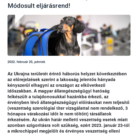
Módosult eljárásrend!
2022. február 25, péntek
Az Ukrajna területét érintő háborús helyzet következtében
az előrejelzések szerint a lakosság jelentős hányada
kényszerül elhagyni az országot az elkövetkező
időszakban. A magyar állategészségügyi hatóság
felkészült a tulajdonosukkal hazánkba érkező, az
érvényben lévő állategészségügyi előírásokat nem teljesítő
(veszettség szerológiai titer vizsgálattal nem rendelkező, 3
hónapos várakozási időt le nem töltött) társállatok
érkezésére. Az ukrán határ melletti veszettség esetek miatt
azonban szigorításra volt szükség, ezért 2023. január 23-tól
a mikrochippel megjelölt és érvényes veszettség elleni