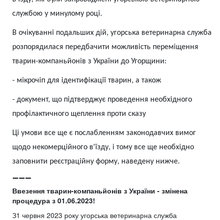
службою у минулому році.
В очікуванні подальших дій, угорська ветеринарна служба
розпорядилася передбачити можливість переміщення
тварин-компаньйонів з України до Угорщини:
-
мікрочіп для ідентифікації тварин, а також
-
документ, що підтверджує проведення необхідного
профілактичного щеплення проти сказу
Ці умови все ще є послабленням законодавчих вимог
щодо некомерційного в'їзду, і тому все ще необхідно
заповнити реєстраційну форму, наведену нижче.
___
Ввезення тварин-компаньйонів з України - змінена
процедура з 01.06.2023!
З1 червня 2023 року угорська ветеринарна служба