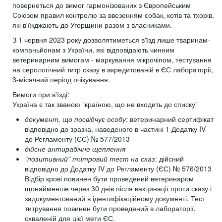
повернеться до вимог гармонізованих з Європейським
Союзом правил контролю за ввезенням собак, котів та тхорів,
які в'їжджають до Угорщини разом з власниками.
З 1 червня 2023 року дозволятиметься в'їзд лише тваринам-
компаньйонам з України, які відповідають чинним
ветеринарним вимогам - маркування мікрочіпом, тестування
на серологічний титр сказу в акредитованій в ЄС лабораторії,
3-місячний період очікування.
Вимоги при в'їзді:
Україна є так званою "країною, що не входить до списку"
документ, що посвідчує особу
: ветеринарний сертифікат
відповідно до зразка, наведеного в частині 1 Додатку IV
до Регламенту (ЄС) № 577/2013
дійсне антирабічне щеплення
"позитивний" титровий тест на сказ
: дійсний
відповідно до Додатку IV до Регламенту (ЄС) № 576/2013
Відбір крові повинен бути проведений ветеринаром
щонайменше через 30 днів після вакцинації проти сказу і
задокументований в ідентифікаційному документі. Тест
титрування повинен бути проведений в лабораторії,
схваленій для цієї мети ЄС.