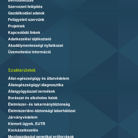
Szervezeti felépítés
Gazdálkodási adatok
Felügyeleti szervünk
Projektek
Kapcsolódó linkek
Adatkezelési tájékoztató
Akadálymentességi nyilatkozat
Üzemeltetési információ
Szakterületek
Állat-egészségügy és állatvédelem
Állategészségügyi diagnosztika
Állatgyógyászati termékek
Borászat és alkoholos italok
Élelmiszer- és takarmánybiztonság
Élelmiszerlánc-biztonsági laborhálózat
Járványvédelem
Kiemelt ügyek, EUTR
Kockázatkezelés
Mezőgazdasági genetikai erőforrások