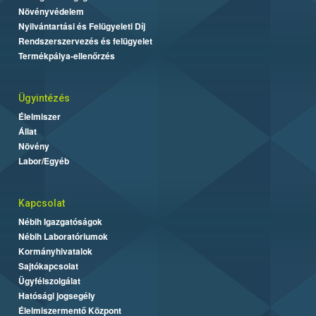
Növényvédelem
Nyilvántartási és Felügyeleti Díj
Rendszerszervezés és felügyelet
Termékpálya-ellenőrzés
Ügyintézés
Élelmiszer
Állat
Növény
Labor/Egyéb
Kapcsolat
Nébih Igazgatóságok
Nébih Laboratóriumok
Kormányhivatalok
Sajtókapcsolat
Ügyfélszolgálat
Hatósági jogsegély
Élelmiszermentő Központ