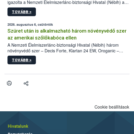
igazolta a Nemzeti Élelmiszerlánc-biztonsági Hivatal (Nébih) a
kőrisrontó karcsúdíszbogár (Agrilus planipennis) jelenlétét. A
TOVÁBB >
kártevőt nem csak színcsapdában találták meg, de már fertőzött
fában is azonosították. A növényvédelmi szakemberek folytatják
az intenzív felderítést, emellett az intézkedéseket a szlovák
2026. augusztus 6, csütörtök
hatósággal is összehangolják a terjedés megállítása érdekében.
Szüret után is alkalmazható három növényvédő szer
az amerikai szőlőkabóca ellen
A Nemzeti Élelmiszerlánc-biztonsági Hivatal (Nébih) három
növényvédő szer – Decis Forte, Klartan 24 EW, Oroganic –
engedélyokiratát módosította, így azok a szüretet követően,
TOVÁBB >
egészen a vesszőérettség (BBCH 91) stádiumáig
felhasználhatóak a szőlőben. A kiterjesztések célja, hogy a korai
érésű szőlőkben is legyen lehetőség a károsító elleni további
védekezésre. Az Oroganic készítmény kis kiszerelésben kiskerti
felhasználók számára is elérhető és ökológiai termesztésben is
engedélyezett.
Cookie beállítások
Hivatalunk
Bemutatkozás