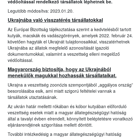
védőoltással rendelkező társállatok léphetnek be.
Legutóbb módosítva: 2023.01.20.
Ukrajnába való visszatérés társállatokkal
Az Európai Bizottság tájékoztatása szerint a kedvtelésből tartott
kutyák, macskák és vadászgörények, amelyek 2022. február 24.
követően hagyták el Ukrajnát tulajdonosaikkal, visszatérhetnek
Ukrajnába az állatok megfelelő azonosítását igazoló
dokumentumokkal, valamint a veszettség elleni megelőző
védőoltással.
Magyarország biztosítja, hogy az Ukrajnából
menekülők magukkal hozhassák társállataikat.
Ukrajna a veszettség zoonózis szempontjából „aggályos ország”
besorolásába esik, ami miatt szigorú feltételei vannak a
társállatok utaztatásának.
Az ukrán határ melletti rókában és kóbor kutyában előforduló
veszettség esetek miatt a magyar állategészségügyi hatóság
által a tavalyi évben elrendelt, könnyített beléptetésre vonatkozó
eljárásrendjének szigorítása mellett döntött.
További intézkedésig a magyar állategészségügyi hatóság