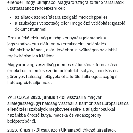
elrendeli, hogy Ukrajnából Magyarországra történő társállatok
utaztatásához rendelkezni kell:
az állatok azonosítására szolgáló mikrochippel és
a szükséges veszettség elleni megelőző védőoltást igazoló
dokumentummal
Ezek a feltételek még mindig könnyítést jelentenek a
jogszabályokban előírt nem-kereskedelmi beléptetés
feltételeihez képest, ezért továbbra is szükséges az alábbi
regisztrációs lap kitöltése.
Magyarország veszettség mentes státuszának fenntartása
érdekében a fentiek szerint beléptetett kutyák, macskák és
görények hatósági felügyeletét a területi állategészségügyi
hatóság biztosítja majd.
____
VÁLTOZÁS!
2023. június 1-től
visszaáll a magyar
állategészségügyi hatóság visszaáll a harmonizált Európai Uniós
ellenőrzési szabályok megkövetelésére a tulajdonosukkal
hazánkba érkező kutya, macska és vadászgörény
beléptetésénél.
2023. június 1-től csak azon Ukrajnából érkező társállatok