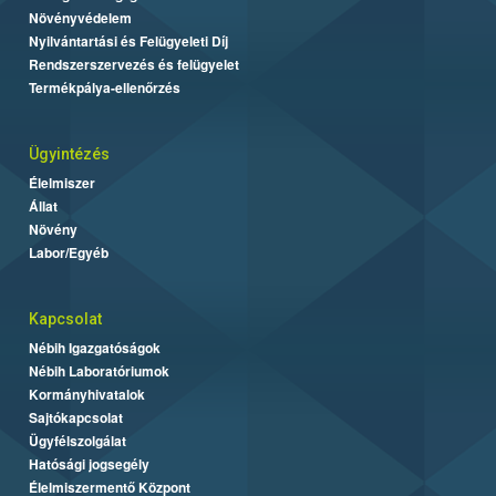
Növényvédelem
Nyilvántartási és Felügyeleti Díj
Rendszerszervezés és felügyelet
Termékpálya-ellenőrzés
Ügyintézés
Élelmiszer
Állat
Növény
Labor/Egyéb
Kapcsolat
Nébih Igazgatóságok
Nébih Laboratóriumok
Kormányhivatalok
Sajtókapcsolat
Ügyfélszolgálat
Hatósági jogsegély
Élelmiszermentő Központ