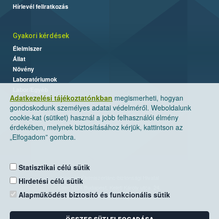
Hírlevél feliratkozás
Gyakori kérdések
Élelmiszer
Állat
Növény
Laboratóriumok
Labor/Egyéb
Adatkezelési tájékoztatónkban
megismerheti, hogyan
gondoskodunk személyes adatai védelméről. Weboldalunk
cookie-kat (sütiket) használ a jobb felhasználói élmény
érdekében, melynek biztosításához kérjük, kattintson az
„Elfogadom” gombra.
Statisztikai célú sütik
Nemzeti Élelmiszerlánc-biztonsági Hivatal
Hirdetési célú sütik
Cím: 1024 Budapest, Keleti Károly utca. 24.
Alapműködést biztosító és funkcionális sütik
Levelezési cím: 1525 Budapest. Pf. 30.