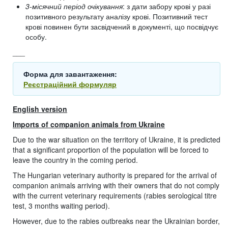
3-місячний період очікування
: з дати забору крові у разі
позитивного результату аналізу крові. Позитивний тест
крові повинен бути засвідчений в документі, що посвідчує
особу.
___
Форма для завантаження:
Реєстраційний формуляр
English version
Imports of companion animals from Ukraine
Due to the war situation on the territory of Ukraine, it is predicted
that a significant proportion of the population will be forced to
leave the country in the coming period.
The Hungarian veterinary authority is prepared for the arrival of
companion animals arriving with their owners that do not comply
with the current veterinary requirements (rabies serological titre
test, 3 months waiting period).
However, due to the rabies outbreaks near the Ukrainian border,