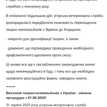
службою у минулому році.
В очікуванні подальших дій, угорська ветеринарна служба
розпорядилася передбачити можливість переміщення
тварин-компаньйонів з України до Угорщини:
-
мікрочіп для ідентифікації тварин, а також
-
документ, що підтверджує проведення необхідного
профілактичного щеплення проти сказу
Ці умови все ще є послабленням законодавчих вимог
щодо некомерційного в'їзду, і тому все ще необхідно
заповнити реєстраційну форму, наведену нижче.
___
Ввезення тварин-компаньйонів з України - змінена
процедура з 01.06.2023!
З1 червня 2023 року угорська ветеринарна служба