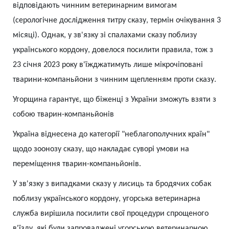
відповідають чинним ветеринарним вимогам
(серологічне дослідження титру сказу, термін очікування 3
місяці). Однак, у зв'язку зі спалахами сказу поблизу
українського кордону, довелося посилити правила, тож з
23 січня 2023 року в'їжджатимуть лише мікрочіповані
тварини-компаньйони з чинним щепленням проти сказу.
Угорщина гарантує, що біженці з України зможуть взяти з
собою тварин-компаньйонів
Україна віднесена до категорії "неблагополучних країн"
щодо зоонозу сказу, що накладає суворі умови на
переміщення тварин-компаньйонів.
У зв'язку з випадками сказу у лисиць та бродячих собак
поблизу українського кордону, угорська ветеринарна
служба вирішила посилити свої процедури спрощеного
в'їзду, які були запроваджені угорською ветеринарною