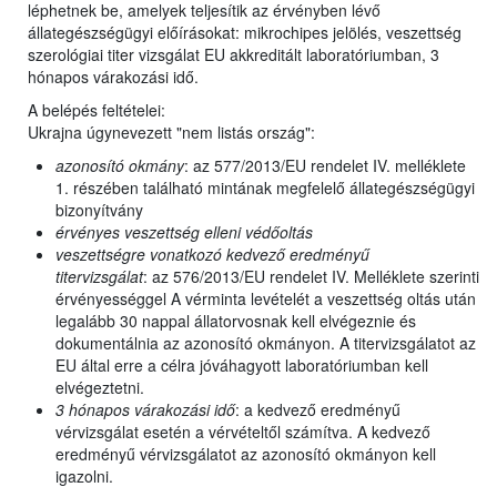
léphetnek be, amelyek teljesítik az érvényben lévő
állategészségügyi előírásokat: mikrochipes jelölés, veszettség
szerológiai titer vizsgálat EU akkreditált laboratóriumban, 3
hónapos várakozási idő.
A belépés feltételei:
Ukrajna úgynevezett "nem listás ország":
azonosító okmány
: az 577/2013/EU rendelet IV. melléklete
1. részében található mintának megfelelő állategészségügyi
bizonyítvány
érvényes veszettség elleni védőoltás
veszettségre vonatkozó kedvező eredményű
titervizsgálat
: az 576/2013/EU rendelet IV. Melléklete szerinti
érvényességgel A vérminta levételét a veszettség oltás után
legalább 30 nappal állatorvosnak kell elvégeznie és
dokumentálnia az azonosító okmányon. A titervizsgálatot az
EU által erre a célra jóváhagyott laboratóriumban kell
elvégeztetni.
3 hónapos várakozási idő
: a kedvező eredményű
vérvizsgálat esetén a vérvételtől számítva. A kedvező
eredményű vérvizsgálatot az azonosító okmányon kell
igazolni.