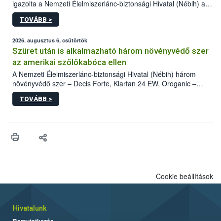
igazolta a Nemzeti Élelmiszerlánc-biztonsági Hivatal (Nébih) a
kőrisrontó karcsúdíszbogár (Agrilus planipennis) jelenlétét. A
TOVÁBB >
kártevőt nem csak színcsapdában találták meg, de már fertőzött
fában is azonosították. A növényvédelmi szakemberek folytatják
az intenzív felderítést, emellett az intézkedéseket a szlovák
2026. augusztus 6, csütörtök
hatósággal is összehangolják a terjedés megállítása érdekében.
Szüret után is alkalmazható három növényvédő szer
az amerikai szőlőkabóca ellen
A Nemzeti Élelmiszerlánc-biztonsági Hivatal (Nébih) három
növényvédő szer – Decis Forte, Klartan 24 EW, Oroganic –
engedélyokiratát módosította, így azok a szüretet követően,
TOVÁBB >
egészen a vesszőérettség (BBCH 91) stádiumáig
felhasználhatóak a szőlőben. A kiterjesztések célja, hogy a korai
érésű szőlőkben is legyen lehetőség a károsító elleni további
védekezésre. Az Oroganic készítmény kis kiszerelésben kiskerti
felhasználók számára is elérhető és ökológiai termesztésben is
engedélyezett.
Cookie beállítások
Hivatalunk
Bemutatkozás