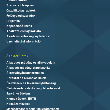
Szervezeti felépítés
Gazdálkodási adatok
Felügyeleti szervünk
Projektek
Kapcsolódó linkek
Adatkezelési tájékoztató
Akadálymentességi nyilatkozat
Üzemeltetési információ
Szakterületek
Állat-egészségügy és állatvédelem
Állategészségügyi diagnosztika
Állatgyógyászati termékek
Borászat és alkoholos italok
Élelmiszer- és takarmánybiztonság
Élelmiszerlánc-biztonsági laborhálózat
Járványvédelem
Kiemelt ügyek, EUTR
Kockázatkezelés
Mezőgazdasági genetikai erőforrások