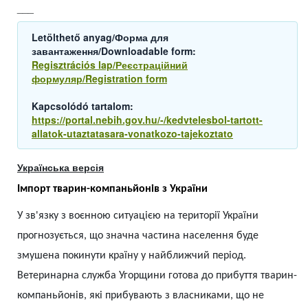
___
Letölthető anyag/Форма для
завантаження/Downloadable form:
Regisztrációs lap/Реєстраційний
формуляр/Registration form
Kapcsolódó tartalom:
https://portal.nebih.gov.hu/-/kedvtelesbol-tartott-
allatok-utaztatasara-vonatkozo-tajekoztato
Українська версія
Імпорт тварин-компаньйонів з України
У зв'язку з воєнною ситуацією на території України
прогнозується, що значна частина населення буде
змушена покинути країну у найближчий період.
Ветеринарна служба Угорщини готова до прибуття тварин-
компаньйонів, які прибувають з власниками, що не