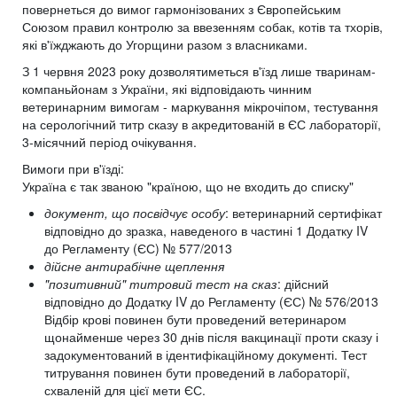
повернеться до вимог гармонізованих з Європейським
Союзом правил контролю за ввезенням собак, котів та тхорів,
які в'їжджають до Угорщини разом з власниками.
З 1 червня 2023 року дозволятиметься в'їзд лише тваринам-
компаньйонам з України, які відповідають чинним
ветеринарним вимогам - маркування мікрочіпом, тестування
на серологічний титр сказу в акредитованій в ЄС лабораторії,
3-місячний період очікування.
Вимоги при в'їзді:
Україна є так званою "країною, що не входить до списку"
документ, що посвідчує особу
: ветеринарний сертифікат
відповідно до зразка, наведеного в частині 1 Додатку IV
до Регламенту (ЄС) № 577/2013
дійсне антирабічне щеплення
"позитивний" титровий тест на сказ
: дійсний
відповідно до Додатку IV до Регламенту (ЄС) № 576/2013
Відбір крові повинен бути проведений ветеринаром
щонайменше через 30 днів після вакцинації проти сказу і
задокументований в ідентифікаційному документі. Тест
титрування повинен бути проведений в лабораторії,
схваленій для цієї мети ЄС.