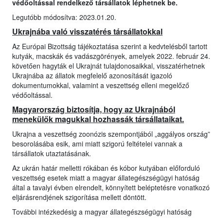
védőoltással rendelkező társállatok léphetnek be.
Legutóbb módosítva: 2023.01.20.
Ukrajnába való visszatérés társállatokkal
Az Európai Bizottság tájékoztatása szerint a kedvtelésből tartott
kutyák, macskák és vadászgörények, amelyek 2022. február 24.
követően hagyták el Ukrajnát tulajdonosaikkal, visszatérhetnek
Ukrajnába az állatok megfelelő azonosítását igazoló
dokumentumokkal, valamint a veszettség elleni megelőző
védőoltással.
Magyarország biztosítja, hogy az Ukrajnából
menekülők magukkal hozhassák társállataikat.
Ukrajna a veszettség zoonózis szempontjából „aggályos ország”
besorolásába esik, ami miatt szigorú feltételei vannak a
társállatok utaztatásának.
Az ukrán határ melletti rókában és kóbor kutyában előforduló
veszettség esetek miatt a magyar állategészségügyi hatóság
által a tavalyi évben elrendelt, könnyített beléptetésre vonatkozó
eljárásrendjének szigorítása mellett döntött.
További intézkedésig a magyar állategészségügyi hatóság