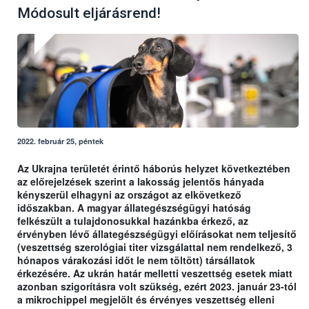
Módosult eljárásrend!
2022. február 25, péntek
Az Ukrajna területét érintő háborús helyzet következtében
az előrejelzések szerint a lakosság jelentős hányada
kényszerül elhagyni az országot az elkövetkező
időszakban. A magyar állategészségügyi hatóság
felkészült a tulajdonosukkal hazánkba érkező, az
érvényben lévő állategészségügyi előírásokat nem teljesítő
(veszettség szerológiai titer vizsgálattal nem rendelkező, 3
hónapos várakozási időt le nem töltött) társállatok
érkezésére. Az ukrán határ melletti veszettség esetek miatt
azonban szigorításra volt szükség, ezért 2023. január 23-tól
a mikrochippel megjelölt és érvényes veszettség elleni