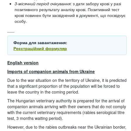
3-місячний період очікування
: з дати забору крові у разі
позитивного результату аналізу крові. Позитивний тест
крові повинен бути засвідчений в документі, що посвідчує
особу.
___
Форма для завантаження:
Реєстраційний формуляр
English version
Imports of companion animals from Ukraine
Due to the war situation on the territory of Ukraine, it is predicted
that a significant proportion of the population will be forced to
leave the country in the coming period.
The Hungarian veterinary authority is prepared for the arrival of
companion animals arriving with their owners that do not comply
with the current veterinary requirements (rabies serological titre
test, 3 months waiting period).
However, due to the rabies outbreaks near the Ukrainian border,