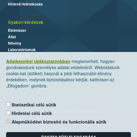
Hírlevél feliratkozás
Gyakori kérdések
Élelmiszer
Állat
Növény
Laboratóriumok
Labor/Egyéb
Adatkezelési tájékoztatónkban
megismerheti, hogyan
gondoskodunk személyes adatai védelméről. Weboldalunk
cookie-kat (sütiket) használ a jobb felhasználói élmény
érdekében, melynek biztosításához kérjük, kattintson az
„Elfogadom” gombra.
Statisztikai célú sütik
Nemzeti Élelmiszerlánc-biztonsági Hivatal
Hirdetési célú sütik
Cím: 1024 Budapest, Keleti Károly utca. 24.
Alapműködést biztosító és funkcionális sütik
Levelezési cím: 1525 Budapest. Pf. 30.