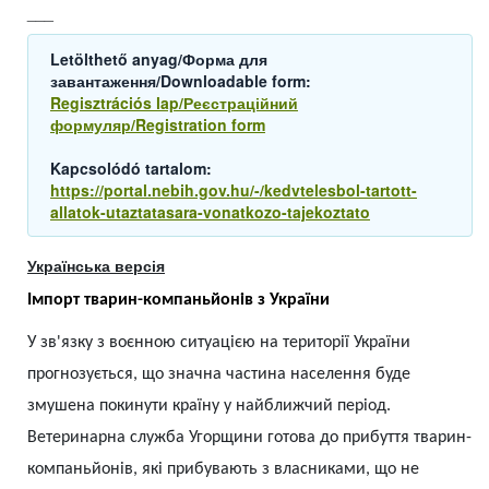
___
Letölthető anyag/Форма для
завантаження/Downloadable form:
Regisztrációs lap/Реєстраційний
формуляр/Registration form
Kapcsolódó tartalom:
https://portal.nebih.gov.hu/-/kedvtelesbol-tartott-
allatok-utaztatasara-vonatkozo-tajekoztato
Українська версія
Імпорт тварин-компаньйонів з України
У зв'язку з воєнною ситуацією на території України
прогнозується, що значна частина населення буде
змушена покинути країну у найближчий період.
Ветеринарна служба Угорщини готова до прибуття тварин-
компаньйонів, які прибувають з власниками, що не