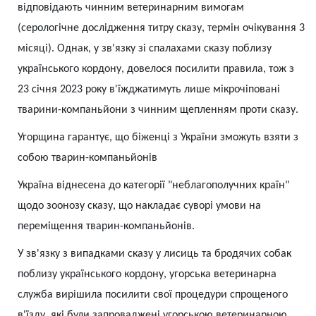
відповідають чинним ветеринарним вимогам
(серологічне дослідження титру сказу, термін очікування 3
місяці). Однак, у зв'язку зі спалахами сказу поблизу
українського кордону, довелося посилити правила, тож з
23 січня 2023 року в'їжджатимуть лише мікрочіповані
тварини-компаньйони з чинним щепленням проти сказу.
Угорщина гарантує, що біженці з України зможуть взяти з
собою тварин-компаньйонів
Україна віднесена до категорії "неблагополучних країн"
щодо зоонозу сказу, що накладає суворі умови на
переміщення тварин-компаньйонів.
У зв'язку з випадками сказу у лисиць та бродячих собак
поблизу українського кордону, угорська ветеринарна
служба вирішила посилити свої процедури спрощеного
в'їзду, які були запроваджені угорською ветеринарною