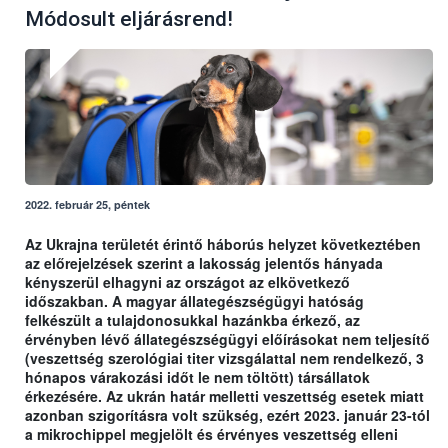
Módosult eljárásrend!
2022. február 25, péntek
Az Ukrajna területét érintő háborús helyzet következtében
az előrejelzések szerint a lakosság jelentős hányada
kényszerül elhagyni az országot az elkövetkező
időszakban. A magyar állategészségügyi hatóság
felkészült a tulajdonosukkal hazánkba érkező, az
érvényben lévő állategészségügyi előírásokat nem teljesítő
(veszettség szerológiai titer vizsgálattal nem rendelkező, 3
hónapos várakozási időt le nem töltött) társállatok
érkezésére. Az ukrán határ melletti veszettség esetek miatt
azonban szigorításra volt szükség, ezért 2023. január 23-tól
a mikrochippel megjelölt és érvényes veszettség elleni