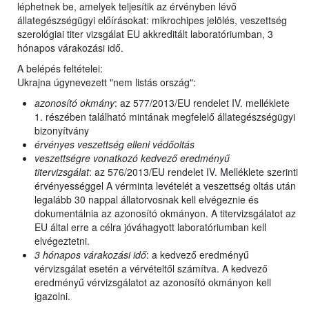
léphetnek be, amelyek teljesítik az érvényben lévő
állategészségügyi előírásokat: mikrochipes jelölés, veszettség
szerológiai titer vizsgálat EU akkreditált laboratóriumban, 3
hónapos várakozási idő.
A belépés feltételei:
Ukrajna úgynevezett "nem listás ország":
azonosító okmány
: az 577/2013/EU rendelet IV. melléklete
1. részében található mintának megfelelő állategészségügyi
bizonyítvány
érvényes veszettség elleni védőoltás
veszettségre vonatkozó kedvező eredményű
titervizsgálat
: az 576/2013/EU rendelet IV. Melléklete szerinti
érvényességgel A vérminta levételét a veszettség oltás után
legalább 30 nappal állatorvosnak kell elvégeznie és
dokumentálnia az azonosító okmányon. A titervizsgálatot az
EU által erre a célra jóváhagyott laboratóriumban kell
elvégeztetni.
3 hónapos várakozási idő
: a kedvező eredményű
vérvizsgálat esetén a vérvételtől számítva. A kedvező
eredményű vérvizsgálatot az azonosító okmányon kell
igazolni.