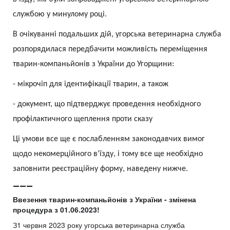
службою у минулому році.
В очікуванні подальших дій, угорська ветеринарна служба
розпорядилася передбачити можливість переміщення
тварин-компаньйонів з України до Угорщини:
-
мікрочіп для ідентифікації тварин, а також
-
документ, що підтверджує проведення необхідного
профілактичного щеплення проти сказу
Ці умови все ще є послабленням законодавчих вимог
щодо некомерційного в'їзду, і тому все ще необхідно
заповнити реєстраційну форму, наведену нижче.
___
Ввезення тварин-компаньйонів з України - змінена
процедура з 01.06.2023!
З1 червня 2023 року угорська ветеринарна служба