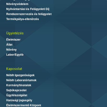
Növényvédelem
Nyilvántartási és Felügyeleti Díj
Rendszerszervezés és felügyelet
Termékpálya-ellenőrzés
Ügyintézés
Élelmiszer
Állat
Növény
Labor/Egyéb
Kapcsolat
Nébih Igazgatóságok
Nébih Laboratóriumok
Kormányhivatalok
Sajtókapcsolat
Ügyfélszolgálat
Hatósági jogsegély
Élelmiszermentő Központ