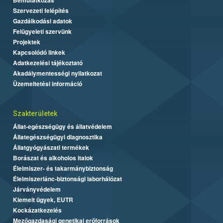
Szervezeti felépítés
Gazdálkodási adatok
Felügyeleti szervünk
Projektek
Kapcsolódó linkek
Adatkezelési tájékoztató
Akadálymentességi nyilatkozat
Üzemeltetési információ
Szakterületek
Állat-egészségügy és állatvédelem
Állategészségügyi diagnosztika
Állatgyógyászati termékek
Borászat és alkoholos italok
Élelmiszer- és takarmánybiztonság
Élelmiszerlánc-biztonsági laborhálózat
Járványvédelem
Kiemelt ügyek, EUTR
Kockázatkezelés
Mezőgazdasági genetikai erőforrások