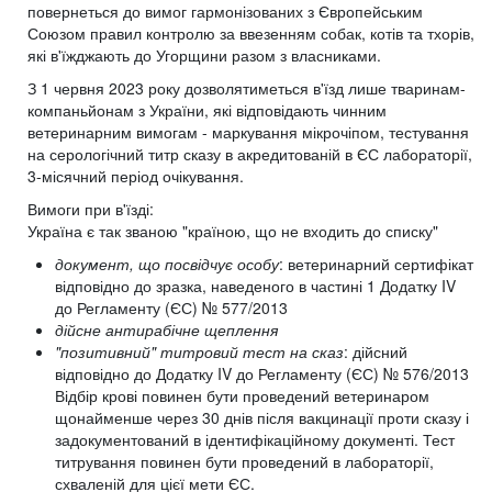
повернеться до вимог гармонізованих з Європейським
Союзом правил контролю за ввезенням собак, котів та тхорів,
які в'їжджають до Угорщини разом з власниками.
З 1 червня 2023 року дозволятиметься в'їзд лише тваринам-
компаньйонам з України, які відповідають чинним
ветеринарним вимогам - маркування мікрочіпом, тестування
на серологічний титр сказу в акредитованій в ЄС лабораторії,
3-місячний період очікування.
Вимоги при в'їзді:
Україна є так званою "країною, що не входить до списку"
документ, що посвідчує особу
: ветеринарний сертифікат
відповідно до зразка, наведеного в частині 1 Додатку IV
до Регламенту (ЄС) № 577/2013
дійсне антирабічне щеплення
"позитивний" титровий тест на сказ
: дійсний
відповідно до Додатку IV до Регламенту (ЄС) № 576/2013
Відбір крові повинен бути проведений ветеринаром
щонайменше через 30 днів після вакцинації проти сказу і
задокументований в ідентифікаційному документі. Тест
титрування повинен бути проведений в лабораторії,
схваленій для цієї мети ЄС.