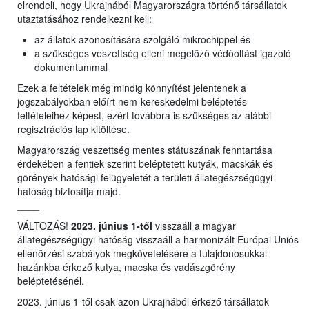
elrendeli, hogy Ukrajnából Magyarországra történő társállatok
utaztatásához rendelkezni kell:
az állatok azonosítására szolgáló mikrochippel és
a szükséges veszettség elleni megelőző védőoltást igazoló
dokumentummal
Ezek a feltételek még mindig könnyítést jelentenek a
jogszabályokban előírt nem-kereskedelmi beléptetés
feltételeihez képest, ezért továbbra is szükséges az alábbi
regisztrációs lap kitöltése.
Magyarország veszettség mentes státuszának fenntartása
érdekében a fentiek szerint beléptetett kutyák, macskák és
görények hatósági felügyeletét a területi állategészségügyi
hatóság biztosítja majd.
____
VÁLTOZÁS!
2023. június 1-től
visszaáll a magyar
állategészségügyi hatóság visszaáll a harmonizált Európai Uniós
ellenőrzési szabályok megkövetelésére a tulajdonosukkal
hazánkba érkező kutya, macska és vadászgörény
beléptetésénél.
2023. június 1-től csak azon Ukrajnából érkező társállatok