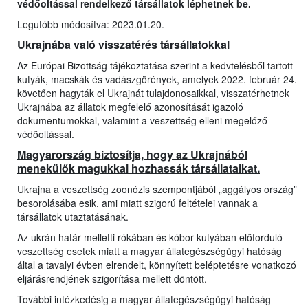
védőoltással rendelkező társállatok léphetnek be.
Legutóbb módosítva: 2023.01.20.
Ukrajnába való visszatérés társállatokkal
Az Európai Bizottság tájékoztatása szerint a kedvtelésből tartott
kutyák, macskák és vadászgörények, amelyek 2022. február 24.
követően hagyták el Ukrajnát tulajdonosaikkal, visszatérhetnek
Ukrajnába az állatok megfelelő azonosítását igazoló
dokumentumokkal, valamint a veszettség elleni megelőző
védőoltással.
Magyarország biztosítja, hogy az Ukrajnából
menekülők magukkal hozhassák társállataikat.
Ukrajna a veszettség zoonózis szempontjából „aggályos ország”
besorolásába esik, ami miatt szigorú feltételei vannak a
társállatok utaztatásának.
Az ukrán határ melletti rókában és kóbor kutyában előforduló
veszettség esetek miatt a magyar állategészségügyi hatóság
által a tavalyi évben elrendelt, könnyített beléptetésre vonatkozó
eljárásrendjének szigorítása mellett döntött.
További intézkedésig a magyar állategészségügyi hatóság