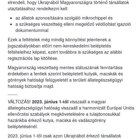
elrendeli, hogy Ukrajnából Magyarországra történő társállatok
utaztatásához rendelkezni kell:
az állatok azonosítására szolgáló mikrochippel és
a szükséges veszettség elleni megelőző védőoltást igazoló
dokumentummal
Ezek a feltételek még mindig könnyítést jelentenek a
jogszabályokban előírt nem-kereskedelmi beléptetés
feltételeihez képest, ezért továbbra is szükséges az alábbi
regisztrációs lap kitöltése.
Magyarország veszettség mentes státuszának fenntartása
érdekében a fentiek szerint beléptetett kutyák, macskák és
görények hatósági felügyeletét a területi állategészségügyi
hatóság biztosítja majd.
____
VÁLTOZÁS!
2023. június 1-től
visszaáll a magyar
állategészségügyi hatóság visszaáll a harmonizált Európai Uniós
ellenőrzési szabályok megkövetelésére a tulajdonosukkal
hazánkba érkező kutya, macska és vadászgörény
beléptetésénél.
2023. június 1-től csak azon Ukrajnából érkező társállatok