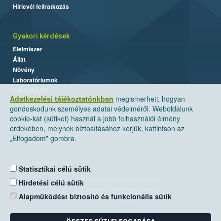
Hírlevél feliratkozás
Gyakori kérdések
Élelmiszer
Állat
Növény
Laboratóriumok
Labor/Egyéb
Adatkezelési tájékoztatónkban
megismerheti, hogyan
gondoskodunk személyes adatai védelméről. Weboldalunk
cookie-kat (sütiket) használ a jobb felhasználói élmény
érdekében, melynek biztosításához kérjük, kattintson az
„Elfogadom” gombra.
Statisztikai célú sütik
Nemzeti Élelmiszerlánc-biztonsági Hivatal
Hirdetési célú sütik
Cím: 1024 Budapest, Keleti Károly utca. 24.
Alapműködést biztosító és funkcionális sütik
Levelezési cím: 1525 Budapest. Pf. 30.