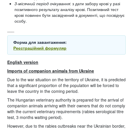
3-місячний період очікування
: з дати забору крові у разі
позитивного результату аналізу крові. Позитивний тест
крові повинен бути засвідчений в документі, що посвідчує
особу.
___
Форма для завантаження:
Реєстраційний формуляр
English version
Imports of companion animals from Ukraine
Due to the war situation on the territory of Ukraine, it is predicted
that a significant proportion of the population will be forced to
leave the country in the coming period.
The Hungarian veterinary authority is prepared for the arrival of
companion animals arriving with their owners that do not comply
with the current veterinary requirements (rabies serological titre
test, 3 months waiting period).
However, due to the rabies outbreaks near the Ukrainian border,