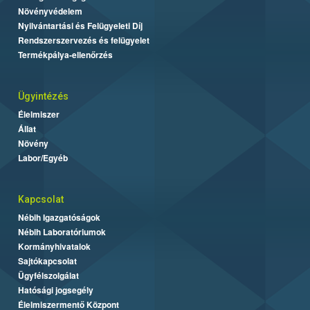
Növényvédelem
Nyilvántartási és Felügyeleti Díj
Rendszerszervezés és felügyelet
Termékpálya-ellenőrzés
Ügyintézés
Élelmiszer
Állat
Növény
Labor/Egyéb
Kapcsolat
Nébih Igazgatóságok
Nébih Laboratóriumok
Kormányhivatalok
Sajtókapcsolat
Ügyfélszolgálat
Hatósági jogsegély
Élelmiszermentő Központ