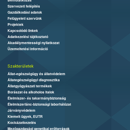
Szervezeti felépítés
Gazdálkodási adatok
Felügyeleti szervünk
Projektek
Kapcsolódó linkek
Adatkezelési tájékoztató
Akadálymentességi nyilatkozat
Üzemeltetési információ
Szakterületek
Állat-egészségügy és állatvédelem
Állategészségügyi diagnosztika
Állatgyógyászati termékek
Borászat és alkoholos italok
Élelmiszer- és takarmánybiztonság
Élelmiszerlánc-biztonsági laborhálózat
Járványvédelem
Kiemelt ügyek, EUTR
Kockázatkezelés
Mezőgazdasági genetikai erőforrások