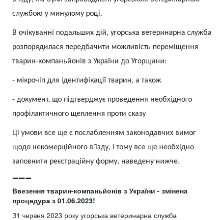
службою у минулому році.
В очікуванні подальших дій, угорська ветеринарна служба
розпорядилася передбачити можливість переміщення
тварин-компаньйонів з України до Угорщини:
-
мікрочіп для ідентифікації тварин, а також
-
документ, що підтверджує проведення необхідного
профілактичного щеплення проти сказу
Ці умови все ще є послабленням законодавчих вимог
щодо некомерційного в'їзду, і тому все ще необхідно
заповнити реєстраційну форму, наведену нижче.
___
Ввезення тварин-компаньйонів з України - змінена
процедура з 01.06.2023!
З1 червня 2023 року угорська ветеринарна служба