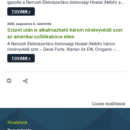
igazolta a Nemzeti Élelmiszerlánc-biztonsági Hivatal (Nébih) a
kőrisrontó karcsúdíszbogár (Agrilus planipennis) jelenlétét. A
TOVÁBB >
kártevőt nem csak színcsapdában találták meg, de már fertőzött
fában is azonosították. A növényvédelmi szakemberek folytatják
az intenzív felderítést, emellett az intézkedéseket a szlovák
2026. augusztus 6, csütörtök
hatósággal is összehangolják a terjedés megállítása érdekében.
Szüret után is alkalmazható három növényvédő szer
az amerikai szőlőkabóca ellen
A Nemzeti Élelmiszerlánc-biztonsági Hivatal (Nébih) három
növényvédő szer – Decis Forte, Klartan 24 EW, Oroganic –
engedélyokiratát módosította, így azok a szüretet követően,
TOVÁBB >
egészen a vesszőérettség (BBCH 91) stádiumáig
felhasználhatóak a szőlőben. A kiterjesztések célja, hogy a korai
érésű szőlőkben is legyen lehetőség a károsító elleni további
védekezésre. Az Oroganic készítmény kis kiszerelésben kiskerti
felhasználók számára is elérhető és ökológiai termesztésben is
engedélyezett.
Cookie beállítások
Hivatalunk
Bemutatkozás