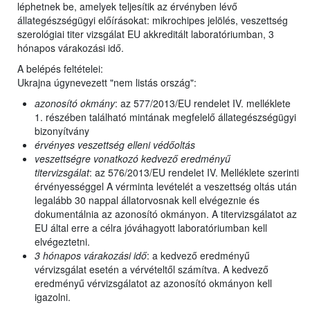
léphetnek be, amelyek teljesítik az érvényben lévő
állategészségügyi előírásokat: mikrochipes jelölés, veszettség
szerológiai titer vizsgálat EU akkreditált laboratóriumban, 3
hónapos várakozási idő.
A belépés feltételei:
Ukrajna úgynevezett "nem listás ország":
azonosító okmány
: az 577/2013/EU rendelet IV. melléklete
1. részében található mintának megfelelő állategészségügyi
bizonyítvány
érvényes veszettség elleni védőoltás
veszettségre vonatkozó kedvező eredményű
titervizsgálat
: az 576/2013/EU rendelet IV. Melléklete szerinti
érvényességgel A vérminta levételét a veszettség oltás után
legalább 30 nappal állatorvosnak kell elvégeznie és
dokumentálnia az azonosító okmányon. A titervizsgálatot az
EU által erre a célra jóváhagyott laboratóriumban kell
elvégeztetni.
3 hónapos várakozási idő
: a kedvező eredményű
vérvizsgálat esetén a vérvételtől számítva. A kedvező
eredményű vérvizsgálatot az azonosító okmányon kell
igazolni.