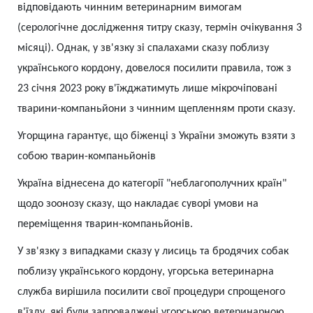
відповідають чинним ветеринарним вимогам
(серологічне дослідження титру сказу, термін очікування 3
місяці). Однак, у зв'язку зі спалахами сказу поблизу
українського кордону, довелося посилити правила, тож з
23 січня 2023 року в'їжджатимуть лише мікрочіповані
тварини-компаньйони з чинним щепленням проти сказу.
Угорщина гарантує, що біженці з України зможуть взяти з
собою тварин-компаньйонів
Україна віднесена до категорії "неблагополучних країн"
щодо зоонозу сказу, що накладає суворі умови на
переміщення тварин-компаньйонів.
У зв'язку з випадками сказу у лисиць та бродячих собак
поблизу українського кордону, угорська ветеринарна
служба вирішила посилити свої процедури спрощеного
в'їзду, які були запроваджені угорською ветеринарною