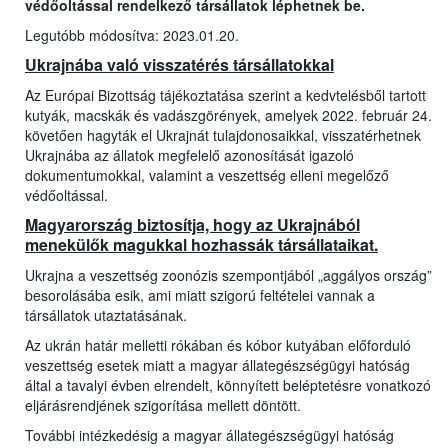
védőoltással rendelkező társállatok léphetnek be.
Legutóbb módosítva: 2023.01.20.
Ukrajnába való visszatérés társállatokkal
Az Európai Bizottság tájékoztatása szerint a kedvtelésből tartott
kutyák, macskák és vadászgörények, amelyek 2022. február 24.
követően hagyták el Ukrajnát tulajdonosaikkal, visszatérhetnek
Ukrajnába az állatok megfelelő azonosítását igazoló
dokumentumokkal, valamint a veszettség elleni megelőző
védőoltással.
Magyarország biztosítja, hogy az Ukrajnából
menekülők magukkal hozhassák társállataikat.
Ukrajna a veszettség zoonózis szempontjából „aggályos ország”
besorolásába esik, ami miatt szigorú feltételei vannak a
társállatok utaztatásának.
Az ukrán határ melletti rókában és kóbor kutyában előforduló
veszettség esetek miatt a magyar állategészségügyi hatóság
által a tavalyi évben elrendelt, könnyített beléptetésre vonatkozó
eljárásrendjének szigorítása mellett döntött.
További intézkedésig a magyar állategészségügyi hatóság