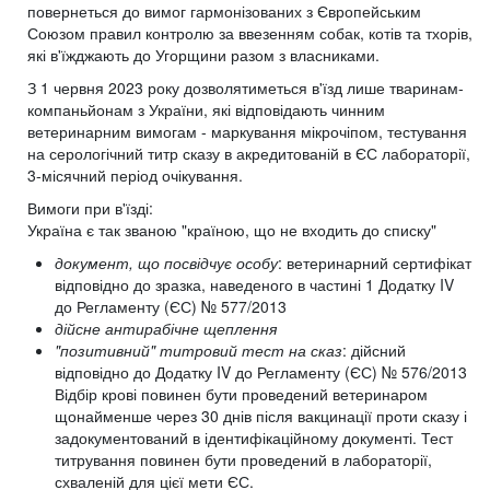
повернеться до вимог гармонізованих з Європейським
Союзом правил контролю за ввезенням собак, котів та тхорів,
які в'їжджають до Угорщини разом з власниками.
З 1 червня 2023 року дозволятиметься в'їзд лише тваринам-
компаньйонам з України, які відповідають чинним
ветеринарним вимогам - маркування мікрочіпом, тестування
на серологічний титр сказу в акредитованій в ЄС лабораторії,
3-місячний період очікування.
Вимоги при в'їзді:
Україна є так званою "країною, що не входить до списку"
документ, що посвідчує особу
: ветеринарний сертифікат
відповідно до зразка, наведеного в частині 1 Додатку IV
до Регламенту (ЄС) № 577/2013
дійсне антирабічне щеплення
"позитивний" титровий тест на сказ
: дійсний
відповідно до Додатку IV до Регламенту (ЄС) № 576/2013
Відбір крові повинен бути проведений ветеринаром
щонайменше через 30 днів після вакцинації проти сказу і
задокументований в ідентифікаційному документі. Тест
титрування повинен бути проведений в лабораторії,
схваленій для цієї мети ЄС.