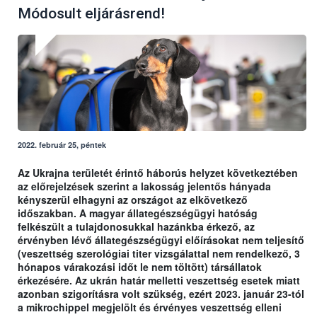
Módosult eljárásrend!
2022. február 25, péntek
Az Ukrajna területét érintő háborús helyzet következtében
az előrejelzések szerint a lakosság jelentős hányada
kényszerül elhagyni az országot az elkövetkező
időszakban. A magyar állategészségügyi hatóság
felkészült a tulajdonosukkal hazánkba érkező, az
érvényben lévő állategészségügyi előírásokat nem teljesítő
(veszettség szerológiai titer vizsgálattal nem rendelkező, 3
hónapos várakozási időt le nem töltött) társállatok
érkezésére. Az ukrán határ melletti veszettség esetek miatt
azonban szigorításra volt szükség, ezért 2023. január 23-tól
a mikrochippel megjelölt és érvényes veszettség elleni