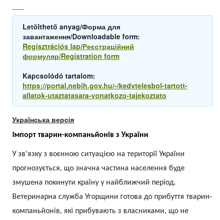
___
Letölthető anyag/Форма для
завантаження/Downloadable form:
Regisztrációs lap/Реєстраційний
формуляр/Registration form
Kapcsolódó tartalom:
https://portal.nebih.gov.hu/-/kedvtelesbol-tartott-
allatok-utaztatasara-vonatkozo-tajekoztato
Українська версія
Імпорт тварин-компаньйонів з України
У зв'язку з воєнною ситуацією на території України
прогнозується, що значна частина населення буде
змушена покинути країну у найближчий період.
Ветеринарна служба Угорщини готова до прибуття тварин-
компаньйонів, які прибувають з власниками, що не