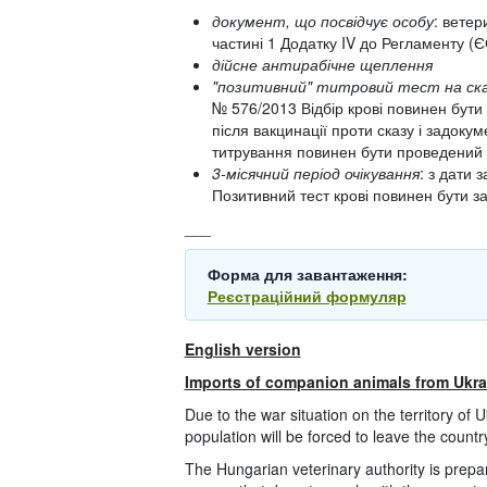
документ, що посвідчує особу
: ветер
частині 1 Додатку IV до Регламенту (
дійсне антирабічне щеплення
"позитивний" титровий тест на ск
№ 576/2013 Відбір крові повинен бут
після вакцинації проти сказу і задоку
титрування повинен бути проведений в
3-місячний період очікування
: з дати 
Позитивний тест крові повинен бути за
___
Форма для завантаження:
Реєстраційний формуляр
English version
Imports of companion animals from Ukra
Due to the war situation on the territory of Uk
population will be forced to leave the countr
The Hungarian veterinary authority is prepar