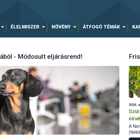
ÉLELMISZER
NÖVÉNY
ÁTFOGÓ TÉMÁK
KA
ából - Módosult eljárásrend!
Fris
2026. 
Szür
növé
szől
A Nem
(Nébi
Klart