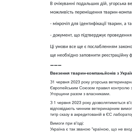
В очікуванні подальших дій, угорська 
можливість переміщення тварин-компан
-
мікрочіп для ідентифікації тварин, а т
-
документ, що підтверджує проведення
Ці умови все ще є послабленням законо
ще необхідно заповнити реєстраційну 
___
Ввезення тварин-компаньйонів з Україн
З1 червня 2023 року угорська ветеринарн
Європейським Союзом правил контролю за в
Угорщини разом з власниками.
З 1 червня 2023 року дозволятиметься в'
відповідають чинним ветеринарним вимога
титр сказу в акредитованій в ЄС лаборатор
Вимоги при в'їзді:
Україна є так званою "країною, що не вхо