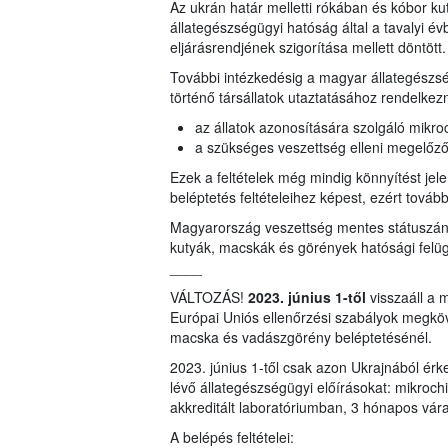
Az ukrán határ melletti rókában és kóbor k
állategészségügyi hatóság által a tavalyi év
eljárásrendjének szigorítása mellett döntött.
További intézkedésig a magyar állategészs
történő társállatok utaztatásához rendelkezni
az állatok azonosítására szolgáló mikro
a szükséges veszettség elleni megelőz
Ezek a feltételek még mindig könnyítést je
beléptetés feltételeihez képest, ezért tovább
Magyarország veszettség mentes státuszának
kutyák, macskák és görények hatósági felügy
____
VÁLTOZÁS!
2023. június 1-től
visszaáll a 
Európai Uniós ellenőrzési szabályok megköv
macska és vadászgörény beléptetésénél.
2023. június 1-től csak azon Ukrajnából érke
lévő állategészségügyi előírásokat: mikrochip
akkreditált laboratóriumban, 3 hónapos vár
A belépés feltételei: