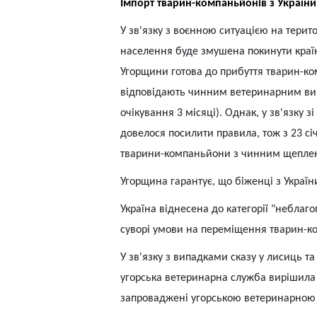
Імпорт тварин-компаньйонів з України
У зв'язку з воєнною ситуацією на терито
населення буде змушена покинути краї
Угорщини готова до прибуття тварин-ко
відповідають чинним ветеринарним вим
очікування 3 місяці). Однак, у зв'язку 
довелося посилити правила, тож з 23 сі
тварини-компаньйони з чинним щеплен
Угорщина гарантує, що біженці з Украї
Україна віднесена до категорії "неблаг
суворі умови на переміщення тварин-к
У зв'язку з випадками сказу у лисиць т
угорська ветеринарна служба вирішила 
запроваджені угорською ветеринарною 