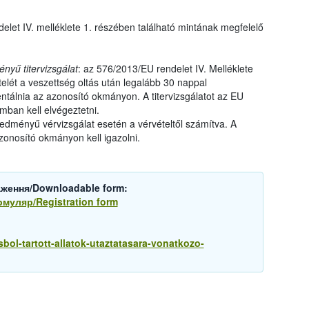
elet IV. melléklete 1. részében található mintának megfelelő
yű titervizsgálat
: az 576/2013/EU rendelet IV. Melléklete
telét a veszettség oltás után legalább 30 nappal
ntálnia az azonosító okmányon. A titervizsgálatot az EU
umban kell elvégeztetni.
edményű vérvizsgálat esetén a vérvételtől számítva. A
onosító okmányon kell igazolni.
аження/Downloadable form:
рмуляр/Registration form
sbol-tartott-allatok-utaztatasara-vonatkozo-