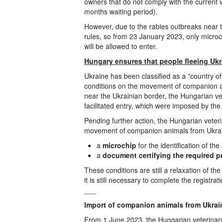
owners that do not comply with the current ve
months waiting period).
However, due to the rabies outbreaks near t
rules, so from 23 January 2023, only microc
will be allowed to enter.
Hungary ensures that people fleeing Ukr
Ukraine has been classified as a "country of
conditions on the movement of companion an
near the Ukrainian border, the Hungarian vet
facilitated entry, which were imposed by the 
Pending further action, the Hungarian veteri
movement of companion animals from Ukrai
a
microchip
for the identification of th
a
document certifying the required p
These conditions are still a relaxation of t
it is still necessary to complete the registra
___
Import of companion animals from Ukrain
From 1 June 2023, the Hungarian veterinary 