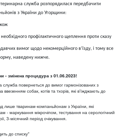
ветеринарна служба розпорядилася передбачити
ьйонів з України до Угорщини:
акож
 необхідного профілактичного щеплення проти сказу
давчих вимог щодо некомерційного в'їзду, і тому все
форму, наведену нижче.
и - змінена процедура з 01.06.2023!
а служба повернеться до вимог гармонізованих з
везенням собак, котів та тхорів, які в'їжджають до
їзд лише тваринам-компаньйонам з України, які
м - маркування мікрочіпом, тестування на серологічний
ії, 3-місячний період очікування.
дить до списку"