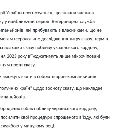
рії України прогнозується, що значна частина
ну у найближчий період. Ветеринарна служба
мпаньйонів, які прибувають з власниками, що не
огам (серологічне дослідження титру сказу, термін
зі спалахами сказу поблизу українського кордону,
чня 2023 року в'їжджатимуть лише мікрочіповані
ням проти сказу.
ни зможуть взяти з собою тварин-компаньйонів
ополучних країн" щодо зоонозу сказу, що накладає
омпаньйонів.
а бродячих собак поблизу українського кордону,
посилити свої процедури спрощеного в'їзду, які були
службою у минулому році.