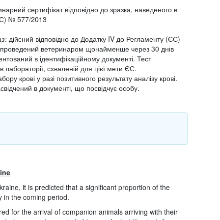
инарний сертифікат відповідно до зразка, наведеного в
ЄС) № 577/2013
аз
: дійсний відповідно до Додатку IV до Регламенту (ЄС)
и проведений ветеринаром щонайменше через 30 днів
ментований в ідентифікаційному документі. Тест
 лабораторії, схваленій для цієї мети ЄС.
забору крові у разі позитивного результату аналізу крові.
свідчений в документі, що посвідчує особу.
ine
raine, it is predicted that a significant proportion of the
y in the coming period.
ed for the arrival of companion animals arriving with their