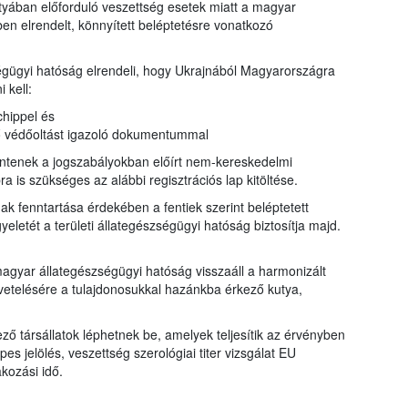
utyában előforduló veszettség esetek miatt a magyar
ben elrendelt, könnyített beléptetésre vonatkozó
égügyi hatóság elrendeli, hogy Ukrajnából Magyarországra
 kell:
chippel és
ő védőoltást igazoló dokumentummal
lentenek a jogszabályokban előírt nem-kereskedelmi
ra is szükséges az alábbi regisztrációs lap kitöltése.
 fenntartása érdekében a fentiek szerint beléptetett
eletét a területi állategészségügyi hatóság biztosítja majd.
magyar állategészségügyi hatóság visszaáll a harmonizált
etelésére a tulajdonosukkal hazánkba érkező kutya,
ző társállatok léphetnek be, amelyek teljesítik az érvényben
es jelölés, veszettség szerológiai titer vizsgálat EU
akozási idő.