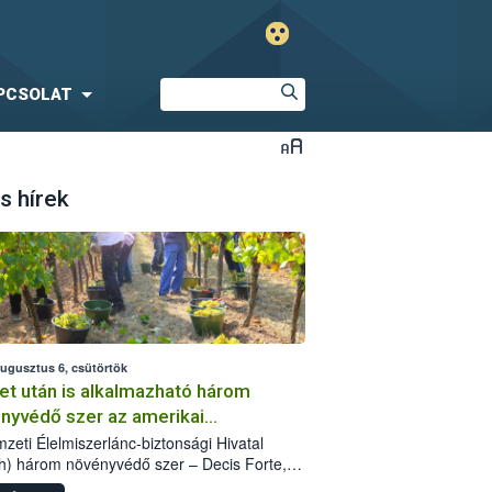
PCSOLAT
s hírek
augusztus 6, csütörtök
et után is alkalmazható három
nyvédő szer az amerikai
őkabóca ellen
zeti Élelmiszerlánc-biztonsági Hivatal
h) három növényvédő szer – Decis Forte,
an 24 EW, Oroganic – engedélyokiratát