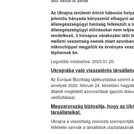
2022. február 25, péntek
Az Ukrajna területét érintő háborús hely
jelentős hányada kényszerül elhagyni a
állategészségügyi hatóság felkészült a 
állategészségügyi előírásokat nem teljesí
rendelkező, 3 hónapos várakozási időt le 
melletti veszettség esetek miatt azonban 
mikrochippel megjelölt és érvényes vesze
léphetnek be.
Legutóbb módosítva: 2023.01.20.
Ukrajnába való visszatérés társállat
Az Európai Bizottság tájékoztatása szerint 
amelyek 2022. február 24. követően hagyták
állatok megfelelő azonosítását igazoló dok
védőoltással.
Magyarország biztosítja, hogy az U
társállataikat.
Ukrajna a veszettség zoonózis szempontjábó
feltételei vannak a társállatok utaztatásának