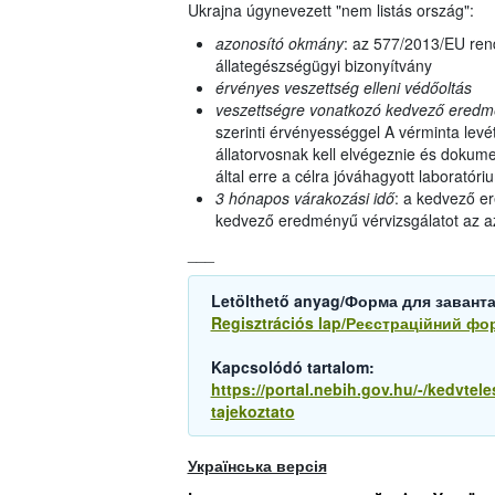
Ukrajna úgynevezett "nem listás ország":
azonosító okmány
: az 577/2013/EU rend
állategészségügyi bizonyítvány
érvényes veszettség elleni védőoltás
veszettségre vonatkozó kedvező eredmén
szerinti érvényességgel A vérminta levé
állatorvosnak kell elvégeznie és dokume
által erre a célra jóváhagyott laboratóri
3 hónapos várakozási idő
: a kedvező er
kedvező eredményű vérvizsgálatot az az
___
Letölthető anyag/Форма для завант
Regisztrációs lap/Реєстраційний фо
Kapcsolódó tartalom:
https://portal.nebih.gov.hu/-/kedvtele
tajekoztato
Українська версія