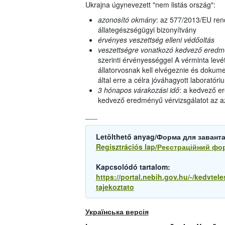
Ukrajna úgynevezett "nem listás ország":
azonosító okmány
: az 577/2013/EU rend
állategészségügyi bizonyítvány
érvényes veszettség elleni védőoltás
veszettségre vonatkozó kedvező eredmén
szerinti érvényességgel A vérminta levé
állatorvosnak kell elvégeznie és dokume
által erre a célra jóváhagyott laboratóri
3 hónapos várakozási idő
: a kedvező er
kedvező eredményű vérvizsgálatot az az
___
Letölthető anyag/Форма для завант
Regisztrációs lap/Реєстраційний фо
Kapcsolódó tartalom:
https://portal.nebih.gov.hu/-/kedvtele
tajekoztato
Українська версія