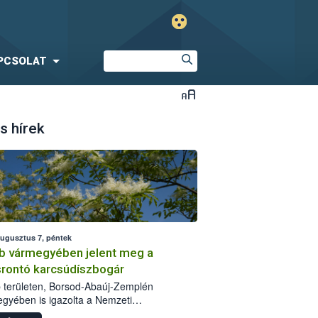
PCSOLAT
s hírek
augusztus 7, péntek
b vármegyében jelent meg a
srontó karcsúdíszbogár
 területen, Borsod-Abaúj-Zemplén
gyében is igazolta a Nemzeti
iszerlánc-biztonsági Hivatal (Nébih) a