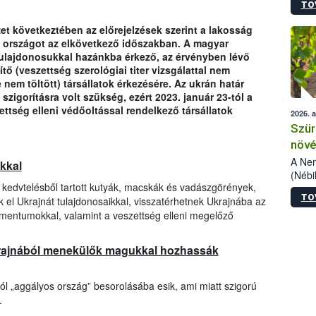
TO
kőris
jelen
zet következtében az előrejelzések szerint a lakosság
talál
z országot az elkövetkező időszakban. A magyar
azono
tulajdonosukkal hazánkba érkező, az érvényben lévő
folyta
tő (veszettség szerológiai titer vizsgálattal nem
intéz
nem töltött) társállatok érkezésére. Az ukrán határ
össze
szigorításra volt szükség, ezért 2023. január 23-tól a
érdek
ttség elleni védőoltással rendelkező társállatok
2026. 
Szür
növé
szől
A Nem
okkal
(Nébi
a kedvtelésből tartott kutyák, macskák és vadászgörények,
Klart
TO
 el Ukrajnát tulajdonosaikkal, visszatérhetnek Ukrajnába az
módos
egész
umentumokkal, valamint a veszettség elleni megelőző
felha
célja
krajnából menekülők magukkal hozhassák
lehet
Az Or
felha
l „aggályos ország” besorolásába esik, ami miatt szigorú
terme
.