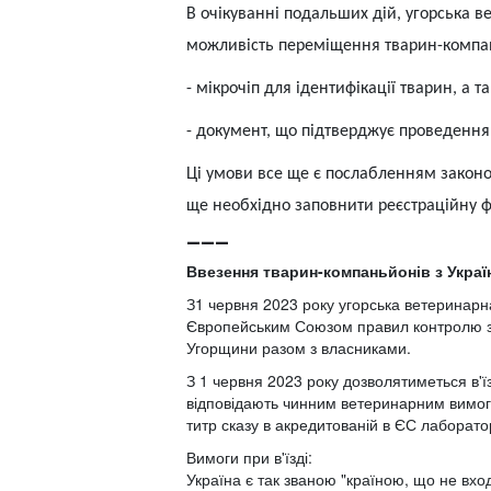
В очікуванні подальших дій, угорська 
можливість переміщення тварин-компан
-
мікрочіп для ідентифікації тварин, а т
-
документ, що підтверджує проведення
Ці умови все ще є послабленням законо
ще необхідно заповнити реєстраційну 
___
Ввезення тварин-компаньйонів з Україн
З1 червня 2023 року угорська ветеринарн
Європейським Союзом правил контролю за в
Угорщини разом з власниками.
З 1 червня 2023 року дозволятиметься в'
відповідають чинним ветеринарним вимога
титр сказу в акредитованій в ЄС лаборатор
Вимоги при в'їзді:
Україна є так званою "країною, що не вхо