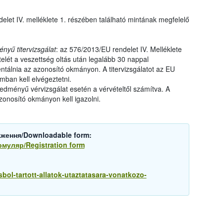
elet IV. melléklete 1. részében található mintának megfelelő
yű titervizsgálat
: az 576/2013/EU rendelet IV. Melléklete
telét a veszettség oltás után legalább 30 nappal
ntálnia az azonosító okmányon. A titervizsgálatot az EU
umban kell elvégeztetni.
edményű vérvizsgálat esetén a vérvételtől számítva. A
onosító okmányon kell igazolni.
аження/Downloadable form:
рмуляр/Registration form
sbol-tartott-allatok-utaztatasara-vonatkozo-