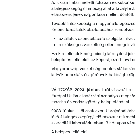
Az ukrán határ melletti rókában és kóbor k
állategészségügyi hatóság által a tavalyi év
eljárásrendjének szigorítása mellett döntött.
További intézkedésig a magyar állategészs
történő társállatok utaztatásához rendelkezni
az állatok azonosítására szolgáló mikro
a szükséges veszettség elleni megelőz
Ezek a feltételek még mindig könnyítést je
beléptetés feltételeihez képest, ezért tovább
Magyarország veszettség mentes státuszának
kutyák, macskák és görények hatósági felügy
____
VÁLTOZÁS!
2023. június 1-től
visszaáll a 
Európai Uniós ellenőrzési szabályok megköv
macska és vadászgörény beléptetésénél.
2023. június 1-től csak azon Ukrajnából érke
lévő állategészségügyi előírásokat: mikrochip
akkreditált laboratóriumban, 3 hónapos vár
A belépés feltételei: