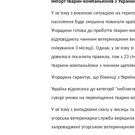
Імпорт тварин-компаньйонів з України
У зв'язку з воєнною ситуацією на терито
населення буде змушена покинути краї
Угорщини готова до прибуття тварин-ко
відповідають чинним ветеринарним вим
очікування 3 місяці). Однак, у зв'язку 
довелося посилити правила, тож з 23 сі
тварини-компаньйони з чинним щеплен
Угорщина гарантує, що біженці з Украї
Україна віднесена до категорії "неблаг
суворі умови на переміщення тварин-к
У зв'язку з випадками сказу у лисиць т
угорська ветеринарна служба вирішила 
запроваджені угорською ветеринарною 