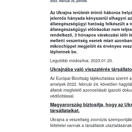
2022. február 25, péntek
Az Ukrajna területét érintő háborús hely
jelentős hányada kényszerül elhagyni a
állategészségügyi hatóság felkészült a 
állategészségügyi előírásokat nem teljesí
rendelkező, 3 hónapos várakozási időt le 
melletti veszettség esetek miatt azonban 
mikrochippel megjelölt és érvényes vesze
léphetnek be.
Legutóbb módosítva: 2023.01.20.
Ukrajnába való visszatérés társállat
Az Európai Bizottság tájékoztatása szerint 
amelyek 2022. február 24. követően hagyták
állatok megfelelő azonosítását igazoló dok
védőoltással.
Magyarország biztosítja, hogy az U
társállataikat.
Ukrajna a veszettség zoonózis szempontjábó
feltételei vannak a társállatok utaztatásának