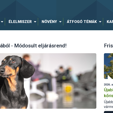
ÉLELMISZER
NÖVÉNY
ÁTFOGÓ TÉMÁK
KA
ából - Módosult eljárásrend!
Fris
2026. 
Újab
kőri
Újabb
várme
Élelm