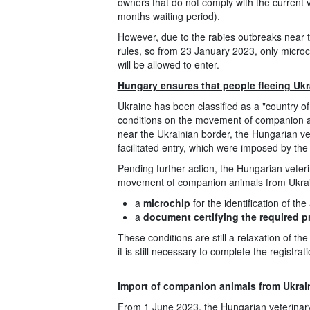
owners that do not comply with the current ve
months waiting period).
However, due to the rabies outbreaks near t
rules, so from 23 January 2023, only microc
will be allowed to enter.
Hungary ensures that people fleeing Ukr
Ukraine has been classified as a "country of
conditions on the movement of companion an
near the Ukrainian border, the Hungarian vet
facilitated entry, which were imposed by the 
Pending further action, the Hungarian veteri
movement of companion animals from Ukrai
a
microchip
for the identification of th
a
document certifying the required p
These conditions are still a relaxation of t
it is still necessary to complete the registra
___
Import of companion animals from Ukrain
From 1 June 2023, the Hungarian veterinary 