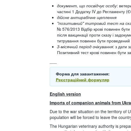
документ, що посвідчує особу
: ветер
частині 1 Додатку IV до Регламенту (
дійсне антирабічне щеплення
"позитивний" титровий тест на ск
№ 576/2013 Відбір крові повинен бут
після вакцинації проти сказу і задоку
титрування повинен бути проведений в
3-місячний період очікування
: з дати 
Позитивний тест крові повинен бути за
___
Форма для завантаження:
Реєстраційний формуляр
English version
Imports of companion animals from Ukra
Due to the war situation on the territory of Uk
population will be forced to leave the countr
The Hungarian veterinary authority is prepar