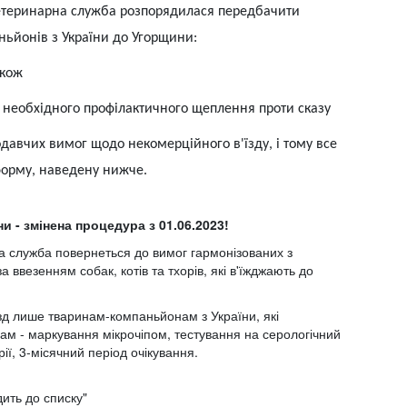
ветеринарна служба розпорядилася передбачити
ьйонів з України до Угорщини:
акож
 необхідного профілактичного щеплення проти сказу
давчих вимог щодо некомерційного в'їзду, і тому все
форму, наведену нижче.
и - змінена процедура з 01.06.2023!
а служба повернеться до вимог гармонізованих з
везенням собак, котів та тхорів, які в'їжджають до
їзд лише тваринам-компаньйонам з України, які
м - маркування мікрочіпом, тестування на серологічний
ії, 3-місячний період очікування.
дить до списку"