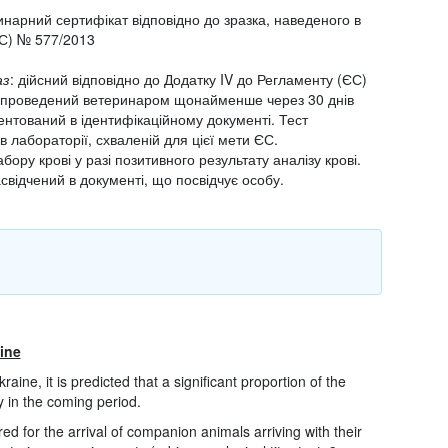
инарний сертифікат відповідно до зразка, наведеного в
ЄС) № 577/2013
аз
: дійсний відповідно до Додатку IV до Регламенту (ЄС)
и проведений ветеринаром щонайменше через 30 днів
ментований в ідентифікаційному документі. Тест
 лабораторії, схваленій для цієї мети ЄС.
забору крові у разі позитивного результату аналізу крові.
свідчений в документі, що посвідчує особу.
ine
raine, it is predicted that a significant proportion of the
y in the coming period.
ed for the arrival of companion animals arriving with their