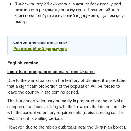
3-місячний період очікування
: з дати забору крові у разі
позитивного результату аналізу крові. Позитивний тест
крові повинен бути засвідчений в документі, що посвідчує
особу.
___
Форма для завантаження:
Реєстраційний формуляр
English version
Imports of companion animals from Ukraine
Due to the war situation on the territory of Ukraine, it is predicted
that a significant proportion of the population will be forced to
leave the country in the coming period.
The Hungarian veterinary authority is prepared for the arrival of
companion animals arriving with their owners that do not comply
with the current veterinary requirements (rabies serological titre
test, 3 months waiting period).
However, due to the rabies outbreaks near the Ukrainian border,