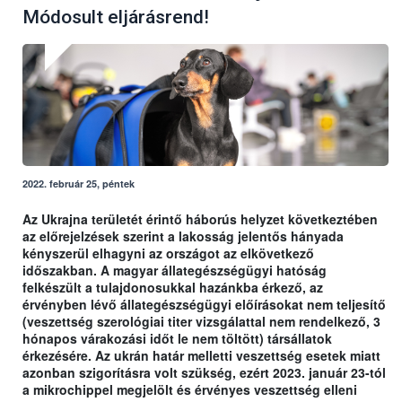
Módosult eljárásrend!
2022. február 25, péntek
Az Ukrajna területét érintő háborús helyzet következtében
az előrejelzések szerint a lakosság jelentős hányada
kényszerül elhagyni az országot az elkövetkező
időszakban. A magyar állategészségügyi hatóság
felkészült a tulajdonosukkal hazánkba érkező, az
érvényben lévő állategészségügyi előírásokat nem teljesítő
(veszettség szerológiai titer vizsgálattal nem rendelkező, 3
hónapos várakozási időt le nem töltött) társállatok
érkezésére. Az ukrán határ melletti veszettség esetek miatt
azonban szigorításra volt szükség, ezért 2023. január 23-tól
a mikrochippel megjelölt és érvényes veszettség elleni