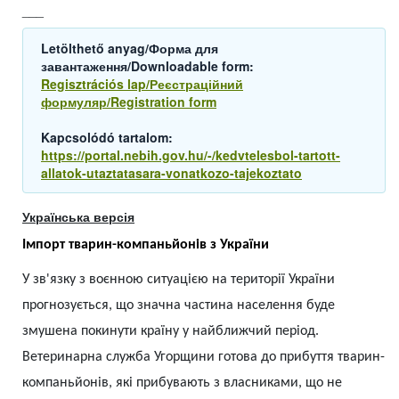
___
Letölthető anyag/Форма для
завантаження/Downloadable form:
Regisztrációs lap/Реєстраційний
формуляр/Registration form
Kapcsolódó tartalom:
https://portal.nebih.gov.hu/-/kedvtelesbol-tartott-
allatok-utaztatasara-vonatkozo-tajekoztato
Українська версія
Імпорт тварин-компаньйонів з України
У зв'язку з воєнною ситуацією на території України
прогнозується, що значна частина населення буде
змушена покинути країну у найближчий період.
Ветеринарна служба Угорщини готова до прибуття тварин-
компаньйонів, які прибувають з власниками, що не