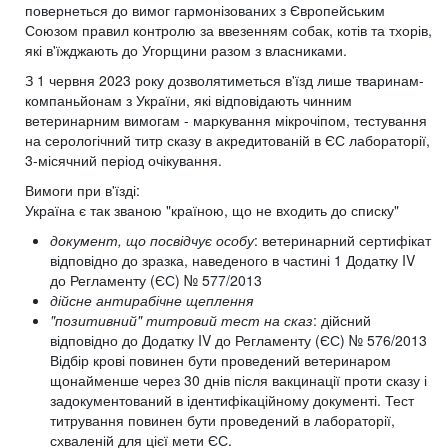
повернеться до вимог гармонізованих з Європейським
Союзом правил контролю за ввезенням собак, котів та тхорів,
які в'їжджають до Угорщини разом з власниками.
З 1 червня 2023 року дозволятиметься в'їзд лише тваринам-
компаньйонам з України, які відповідають чинним
ветеринарним вимогам - маркування мікрочіпом, тестування
на серологічний титр сказу в акредитованій в ЄС лабораторії,
3-місячний період очікування.
Вимоги при в'їзді:
Україна є так званою "країною, що не входить до списку"
документ, що посвідчує особу
: ветеринарний сертифікат
відповідно до зразка, наведеного в частині 1 Додатку IV
до Регламенту (ЄС) № 577/2013
дійсне антирабічне щеплення
"позитивний" титровий тест на сказ
: дійсний
відповідно до Додатку IV до Регламенту (ЄС) № 576/2013
Відбір крові повинен бути проведений ветеринаром
щонайменше через 30 днів після вакцинації проти сказу і
задокументований в ідентифікаційному документі. Тест
титрування повинен бути проведений в лабораторії,
схваленій для цієї мети ЄС.