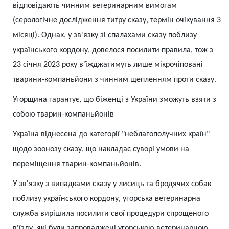
відповідають чинним ветеринарним вимогам
(серологічне дослідження титру сказу, термін очікування 3
місяці). Однак, у зв'язку зі спалахами сказу поблизу
українського кордону, довелося посилити правила, тож з
23 січня 2023 року в'їжджатимуть лише мікрочіповані
тварини-компаньйони з чинним щепленням проти сказу.
Угорщина гарантує, що біженці з України зможуть взяти з
собою тварин-компаньйонів
Україна віднесена до категорії "неблагополучних країн"
щодо зоонозу сказу, що накладає суворі умови на
переміщення тварин-компаньйонів.
У зв'язку з випадками сказу у лисиць та бродячих собак
поблизу українського кордону, угорська ветеринарна
служба вирішила посилити свої процедури спрощеного
в'їзду, які були запроваджені угорською ветеринарною