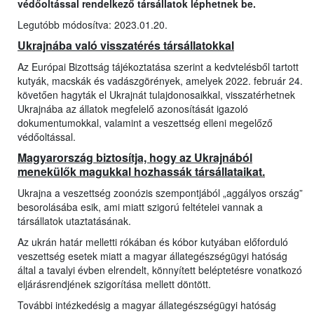
védőoltással rendelkező társállatok léphetnek be.
Legutóbb módosítva: 2023.01.20.
Ukrajnába való visszatérés társállatokkal
Az Európai Bizottság tájékoztatása szerint a kedvtelésből tartott
kutyák, macskák és vadászgörények, amelyek 2022. február 24.
követően hagyták el Ukrajnát tulajdonosaikkal, visszatérhetnek
Ukrajnába az állatok megfelelő azonosítását igazoló
dokumentumokkal, valamint a veszettség elleni megelőző
védőoltással.
Magyarország biztosítja, hogy az Ukrajnából
menekülők magukkal hozhassák társállataikat.
Ukrajna a veszettség zoonózis szempontjából „aggályos ország”
besorolásába esik, ami miatt szigorú feltételei vannak a
társállatok utaztatásának.
Az ukrán határ melletti rókában és kóbor kutyában előforduló
veszettség esetek miatt a magyar állategészségügyi hatóság
által a tavalyi évben elrendelt, könnyített beléptetésre vonatkozó
eljárásrendjének szigorítása mellett döntött.
További intézkedésig a magyar állategészségügyi hatóság