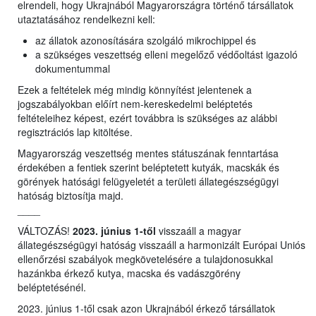
elrendeli, hogy Ukrajnából Magyarországra történő társállatok
utaztatásához rendelkezni kell:
az állatok azonosítására szolgáló mikrochippel és
a szükséges veszettség elleni megelőző védőoltást igazoló
dokumentummal
Ezek a feltételek még mindig könnyítést jelentenek a
jogszabályokban előírt nem-kereskedelmi beléptetés
feltételeihez képest, ezért továbbra is szükséges az alábbi
regisztrációs lap kitöltése.
Magyarország veszettség mentes státuszának fenntartása
érdekében a fentiek szerint beléptetett kutyák, macskák és
görények hatósági felügyeletét a területi állategészségügyi
hatóság biztosítja majd.
____
VÁLTOZÁS!
2023. június 1-től
visszaáll a magyar
állategészségügyi hatóság visszaáll a harmonizált Európai Uniós
ellenőrzési szabályok megkövetelésére a tulajdonosukkal
hazánkba érkező kutya, macska és vadászgörény
beléptetésénél.
2023. június 1-től csak azon Ukrajnából érkező társállatok