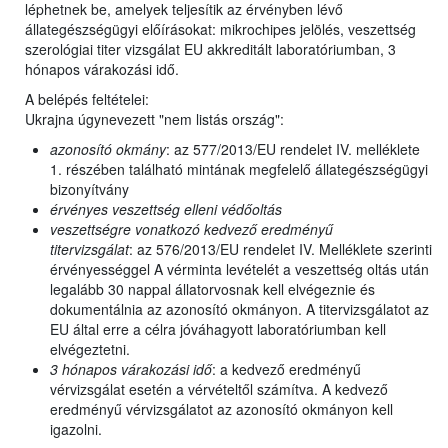
léphetnek be, amelyek teljesítik az érvényben lévő
állategészségügyi előírásokat: mikrochipes jelölés, veszettség
szerológiai titer vizsgálat EU akkreditált laboratóriumban, 3
hónapos várakozási idő.
A belépés feltételei:
Ukrajna úgynevezett "nem listás ország":
azonosító okmány
: az 577/2013/EU rendelet IV. melléklete
1. részében található mintának megfelelő állategészségügyi
bizonyítvány
érvényes veszettség elleni védőoltás
veszettségre vonatkozó kedvező eredményű
titervizsgálat
: az 576/2013/EU rendelet IV. Melléklete szerinti
érvényességgel A vérminta levételét a veszettség oltás után
legalább 30 nappal állatorvosnak kell elvégeznie és
dokumentálnia az azonosító okmányon. A titervizsgálatot az
EU által erre a célra jóváhagyott laboratóriumban kell
elvégeztetni.
3 hónapos várakozási idő
: a kedvező eredményű
vérvizsgálat esetén a vérvételtől számítva. A kedvező
eredményű vérvizsgálatot az azonosító okmányon kell
igazolni.