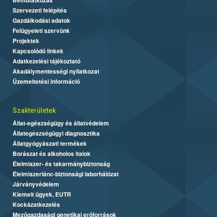
Szervezeti felépítés
Gazdálkodási adatok
Felügyeleti szervünk
Projektek
Kapcsolódó linkek
Adatkezelési tájékoztató
Akadálymentességi nyilatkozat
Üzemeltetési információ
Szakterületek
Állat-egészségügy és állatvédelem
Állategészségügyi diagnosztika
Állatgyógyászati termékek
Borászat és alkoholos italok
Élelmiszer- és takarmánybiztonság
Élelmiszerlánc-biztonsági laborhálózat
Járványvédelem
Kiemelt ügyek, EUTR
Kockázatkezelés
Mezőgazdasági genetikai erőforrások