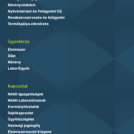
Növényvédelem
Nyilvántartási és Felügyeleti Díj
Rendszerszervezés és felügyelet
Termékpálya-ellenőrzés
Ügyintézés
Élelmiszer
Állat
Növény
Labor/Egyéb
Kapcsolat
Nébih Igazgatóságok
Nébih Laboratóriumok
Kormányhivatalok
Sajtókapcsolat
Ügyfélszolgálat
Hatósági jogsegély
Élelmiszermentő Központ