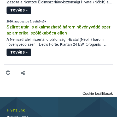
igazolta a Nemzeti Élelmiszerlánc-biztonsági Hivatal (Nébih) a
kőrisrontó karcsúdíszbogár (Agrilus planipennis) jelenlétét. A
TOVÁBB >
kártevőt nem csak színcsapdában találták meg, de már fertőzött
fában is azonosították. A növényvédelmi szakemberek folytatják
az intenzív felderítést, emellett az intézkedéseket a szlovák
2026. augusztus 6, csütörtök
hatósággal is összehangolják a terjedés megállítása érdekében.
Szüret után is alkalmazható három növényvédő szer
az amerikai szőlőkabóca ellen
A Nemzeti Élelmiszerlánc-biztonsági Hivatal (Nébih) három
növényvédő szer – Decis Forte, Klartan 24 EW, Oroganic –
engedélyokiratát módosította, így azok a szüretet követően,
TOVÁBB >
egészen a vesszőérettség (BBCH 91) stádiumáig
felhasználhatóak a szőlőben. A kiterjesztések célja, hogy a korai
érésű szőlőkben is legyen lehetőség a károsító elleni további
védekezésre. Az Oroganic készítmény kis kiszerelésben kiskerti
felhasználók számára is elérhető és ökológiai termesztésben is
engedélyezett.
Cookie beállítások
Hivatalunk
Bemutatkozás