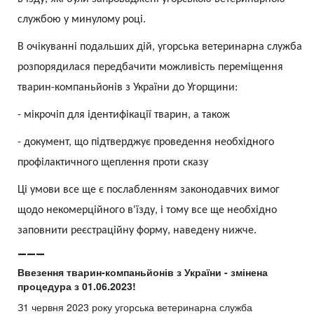
службою у минулому році.
В очікуванні подальших дій, угорська ветеринарна служба
розпорядилася передбачити можливість переміщення
тварин-компаньйонів з України до Угорщини:
-
мікрочіп для ідентифікації тварин, а також
-
документ, що підтверджує проведення необхідного
профілактичного щеплення проти сказу
Ці умови все ще є послабленням законодавчих вимог
щодо некомерційного в'їзду, і тому все ще необхідно
заповнити реєстраційну форму, наведену нижче.
___
Ввезення тварин-компаньйонів з України - змінена
процедура з 01.06.2023!
З1 червня 2023 року угорська ветеринарна служба