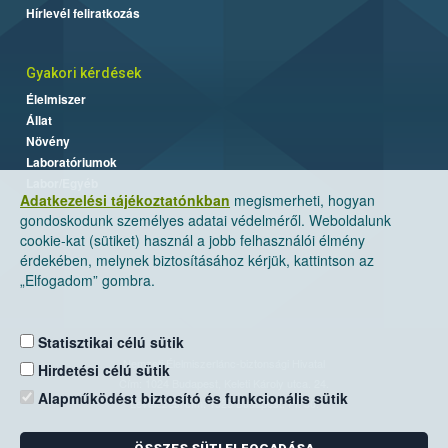
Hírlevél feliratkozás
Gyakori kérdések
Élelmiszer
Állat
Növény
Laboratóriumok
Labor/Egyéb
Adatkezelési tájékoztatónkban
megismerheti, hogyan
gondoskodunk személyes adatai védelméről. Weboldalunk
cookie-kat (sütiket) használ a jobb felhasználói élmény
érdekében, melynek biztosításához kérjük, kattintson az
„Elfogadom” gombra.
Statisztikai célú sütik
Nemzeti Élelmiszerlánc-biztonsági Hivatal
Hirdetési célú sütik
Cím: 1024 Budapest, Keleti Károly utca. 24.
Alapműködést biztosító és funkcionális sütik
Levelezési cím: 1525 Budapest. Pf. 30.