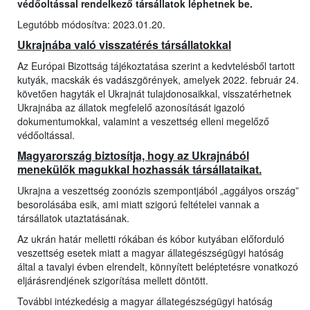
védőoltással rendelkező társállatok léphetnek be.
Legutóbb módosítva: 2023.01.20.
Ukrajnába való visszatérés társállatokkal
Az Európai Bizottság tájékoztatása szerint a kedvtelésből tartott
kutyák, macskák és vadászgörények, amelyek 2022. február 24.
követően hagyták el Ukrajnát tulajdonosaikkal, visszatérhetnek
Ukrajnába az állatok megfelelő azonosítását igazoló
dokumentumokkal, valamint a veszettség elleni megelőző
védőoltással.
Magyarország biztosítja, hogy az Ukrajnából
menekülők magukkal hozhassák társállataikat.
Ukrajna a veszettség zoonózis szempontjából „aggályos ország”
besorolásába esik, ami miatt szigorú feltételei vannak a
társállatok utaztatásának.
Az ukrán határ melletti rókában és kóbor kutyában előforduló
veszettség esetek miatt a magyar állategészségügyi hatóság
által a tavalyi évben elrendelt, könnyített beléptetésre vonatkozó
eljárásrendjének szigorítása mellett döntött.
További intézkedésig a magyar állategészségügyi hatóság