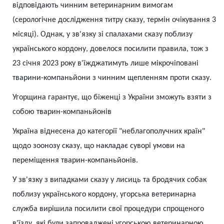
відповідають чинним ветеринарним вимогам
(серологічне дослідження титру сказу, термін очікування 3
місяці). Однак, у зв'язку зі спалахами сказу поблизу
українського кордону, довелося посилити правила, тож з
23 січня 2023 року в'їжджатимуть лише мікрочіповані
тварини-компаньйони з чинним щепленням проти сказу.
Угорщина гарантує, що біженці з України зможуть взяти з
собою тварин-компаньйонів
Україна віднесена до категорії "неблагополучних країн"
щодо зоонозу сказу, що накладає суворі умови на
переміщення тварин-компаньйонів.
У зв'язку з випадками сказу у лисиць та бродячих собак
поблизу українського кордону, угорська ветеринарна
служба вирішила посилити свої процедури спрощеного
в'їзду, які були запроваджені угорською ветеринарною