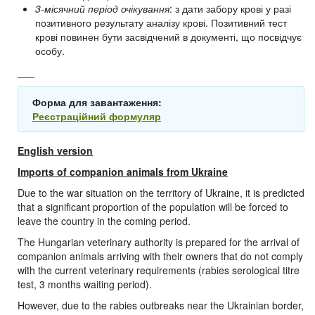
3-місячний період очікування
: з дати забору крові у разі
позитивного результату аналізу крові. Позитивний тест
крові повинен бути засвідчений в документі, що посвідчує
особу.
___
Форма для завантаження:
Реєстраційний формуляр
English version
Imports of companion animals from Ukraine
Due to the war situation on the territory of Ukraine, it is predicted
that a significant proportion of the population will be forced to
leave the country in the coming period.
The Hungarian veterinary authority is prepared for the arrival of
companion animals arriving with their owners that do not comply
with the current veterinary requirements (rabies serological titre
test, 3 months waiting period).
However, due to the rabies outbreaks near the Ukrainian border,