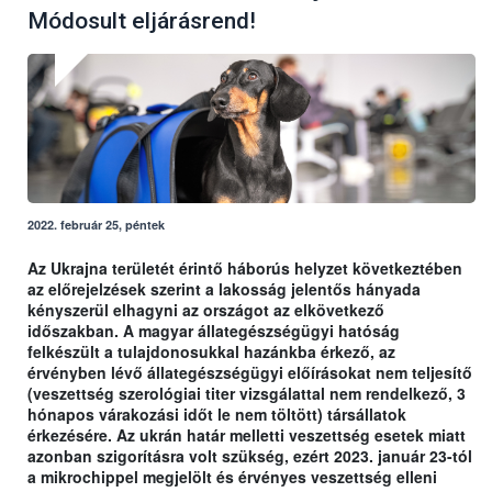
Módosult eljárásrend!
2022. február 25, péntek
Az Ukrajna területét érintő háborús helyzet következtében
az előrejelzések szerint a lakosság jelentős hányada
kényszerül elhagyni az országot az elkövetkező
időszakban. A magyar állategészségügyi hatóság
felkészült a tulajdonosukkal hazánkba érkező, az
érvényben lévő állategészségügyi előírásokat nem teljesítő
(veszettség szerológiai titer vizsgálattal nem rendelkező, 3
hónapos várakozási időt le nem töltött) társállatok
érkezésére. Az ukrán határ melletti veszettség esetek miatt
azonban szigorításra volt szükség, ezért 2023. január 23-tól
a mikrochippel megjelölt és érvényes veszettség elleni