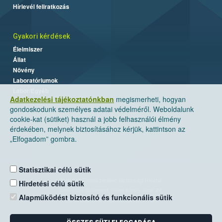
Hírlevél feliratkozás
Gyakori kérdések
Élelmiszer
Állat
Növény
Laboratóriumok
Labor/Egyéb
Adatkezelési tájékoztatónkban
megismerheti, hogyan
gondoskodunk személyes adatai védelméről. Weboldalunk
cookie-kat (sütiket) használ a jobb felhasználói élmény
érdekében, melynek biztosításához kérjük, kattintson az
„Elfogadom” gombra.
Statisztikai célú sütik
Nemzeti Élelmiszerlánc-biztonsági Hivatal
Hirdetési célú sütik
Cím: 1024 Budapest, Keleti Károly utca. 24.
Alapműködést biztosító és funkcionális sütik
Levelezési cím: 1525 Budapest. Pf. 30.