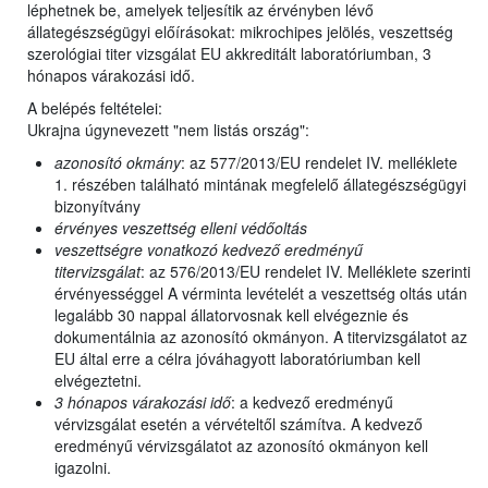
léphetnek be, amelyek teljesítik az érvényben lévő
állategészségügyi előírásokat: mikrochipes jelölés, veszettség
szerológiai titer vizsgálat EU akkreditált laboratóriumban, 3
hónapos várakozási idő.
A belépés feltételei:
Ukrajna úgynevezett "nem listás ország":
azonosító okmány
: az 577/2013/EU rendelet IV. melléklete
1. részében található mintának megfelelő állategészségügyi
bizonyítvány
érvényes veszettség elleni védőoltás
veszettségre vonatkozó kedvező eredményű
titervizsgálat
: az 576/2013/EU rendelet IV. Melléklete szerinti
érvényességgel A vérminta levételét a veszettség oltás után
legalább 30 nappal állatorvosnak kell elvégeznie és
dokumentálnia az azonosító okmányon. A titervizsgálatot az
EU által erre a célra jóváhagyott laboratóriumban kell
elvégeztetni.
3 hónapos várakozási idő
: a kedvező eredményű
vérvizsgálat esetén a vérvételtől számítva. A kedvező
eredményű vérvizsgálatot az azonosító okmányon kell
igazolni.