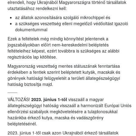
elrendeli, hogy Ukrajnából Magyarországra történő társállatok
utaztatásához rendelkezni kell:
az állatok azonosítására szolgáló mikrochippel és
a szükséges veszettség elleni megelőző védőoltást igazoló
dokumentummal
Ezek a feltételek még mindig könnyítést jelentenek a
jogszabályokban előírt nem-kereskedelmi beléptetés
feltételeihez képest, ezért továbbra is szükséges az alábbi
regisztrációs lap kitöltése.
Magyarország veszettség mentes státuszának fenntartása
érdekében a fentiek szerint beléptetett kutyák, macskák és
görények hatósági felügyeletét a területi állategészségügyi
hatóság biztosítja majd.
____
VÁLTOZÁS!
2023. június 1-től
visszaáll a magyar
állategészségügyi hatóság visszaáll a harmonizált Európai Uniós
ellenőrzési szabályok megkövetelésére a tulajdonosukkal
hazánkba érkező kutya, macska és vadászgörény
beléptetésénél.
2023. június 1-től csak azon Ukrajnából érkező társállatok