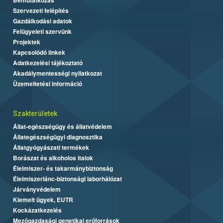
Szervezeti felépítés
Gazdálkodási adatok
Felügyeleti szervünk
Projektek
Kapcsolódó linkek
Adatkezelési tájékoztató
Akadálymentességi nyilatkozat
Üzemeltetési információ
Szakterületek
Állat-egészségügy és állatvédelem
Állategészségügyi diagnosztika
Állatgyógyászati termékek
Borászat és alkoholos italok
Élelmiszer- és takarmánybiztonság
Élelmiszerlánc-biztonsági laborhálózat
Járványvédelem
Kiemelt ügyek, EUTR
Kockázatkezelés
Mezőgazdasági genetikai erőforrások