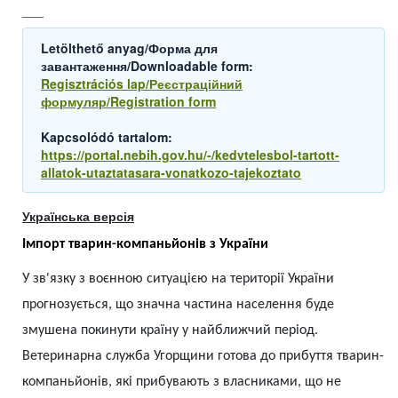
___
Letölthető anyag/Форма для
завантаження/Downloadable form:
Regisztrációs lap/Реєстраційний
формуляр/Registration form
Kapcsolódó tartalom:
https://portal.nebih.gov.hu/-/kedvtelesbol-tartott-
allatok-utaztatasara-vonatkozo-tajekoztato
Українська версія
Імпорт тварин-компаньйонів з України
У зв'язку з воєнною ситуацією на території України
прогнозується, що значна частина населення буде
змушена покинути країну у найближчий період.
Ветеринарна служба Угорщини готова до прибуття тварин-
компаньйонів, які прибувають з власниками, що не