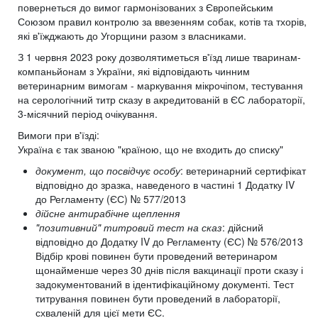
повернеться до вимог гармонізованих з Європейським
Союзом правил контролю за ввезенням собак, котів та тхорів,
які в'їжджають до Угорщини разом з власниками.
З 1 червня 2023 року дозволятиметься в'їзд лише тваринам-
компаньйонам з України, які відповідають чинним
ветеринарним вимогам - маркування мікрочіпом, тестування
на серологічний титр сказу в акредитованій в ЄС лабораторії,
3-місячний період очікування.
Вимоги при в'їзді:
Україна є так званою "країною, що не входить до списку"
документ, що посвідчує особу
: ветеринарний сертифікат
відповідно до зразка, наведеного в частині 1 Додатку IV
до Регламенту (ЄС) № 577/2013
дійсне антирабічне щеплення
"позитивний" титровий тест на сказ
: дійсний
відповідно до Додатку IV до Регламенту (ЄС) № 576/2013
Відбір крові повинен бути проведений ветеринаром
щонайменше через 30 днів після вакцинації проти сказу і
задокументований в ідентифікаційному документі. Тест
титрування повинен бути проведений в лабораторії,
схваленій для цієї мети ЄС.