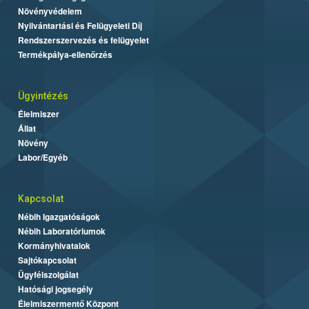
Növényvédelem
Nyilvántartási és Felügyeleti Díj
Rendszerszervezés és felügyelet
Termékpálya-ellenőrzés
Ügyintézés
Élelmiszer
Állat
Növény
Labor/Egyéb
Kapcsolat
Nébih Igazgatóságok
Nébih Laboratóriumok
Kormányhivatalok
Sajtókapcsolat
Ügyfélszolgálat
Hatósági jogsegély
Élelmiszermentő Központ