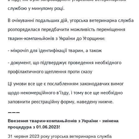
службою у минулому році.
В очікуванні подальших дій, угорська ветеринарна служба
розпорядилася передбачити можливість переміщення
тварин-компаньйонів з України до Угорщини:
-
мікрочіп для ідентифікації тварин, а також
-
документ, що підтверджує проведення необхідного
профілактичного щеплення проти сказу
Ці умови все ще є послабленням законодавчих вимог
щодо некомерційного в'їзду, і тому все ще необхідно
заповнити реєстраційну форму, наведену нижче.
___
Ввезення тварин-компаньйонів з України - змінена
процедура з 01.06.2023!
З1 червня 2023 року угорська ветеринарна служба