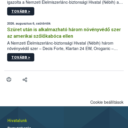
igazolta a Nemzeti Élelmiszerlánc-biztonsági Hivatal (Nébih) a
kőrisrontó karcsúdíszbogár (Agrilus planipennis) jelenlétét. A
TOVÁBB >
kártevőt nem csak színcsapdában találták meg, de már fertőzött
fában is azonosították. A növényvédelmi szakemberek folytatják
az intenzív felderítést, emellett az intézkedéseket a szlovák
2026. augusztus 6, csütörtök
hatósággal is összehangolják a terjedés megállítása érdekében.
Szüret után is alkalmazható három növényvédő szer
az amerikai szőlőkabóca ellen
A Nemzeti Élelmiszerlánc-biztonsági Hivatal (Nébih) három
növényvédő szer – Decis Forte, Klartan 24 EW, Oroganic –
engedélyokiratát módosította, így azok a szüretet követően,
TOVÁBB >
egészen a vesszőérettség (BBCH 91) stádiumáig
felhasználhatóak a szőlőben. A kiterjesztések célja, hogy a korai
érésű szőlőkben is legyen lehetőség a károsító elleni további
védekezésre. Az Oroganic készítmény kis kiszerelésben kiskerti
felhasználók számára is elérhető és ökológiai termesztésben is
engedélyezett.
Cookie beállítások
Hivatalunk
Bemutatkozás