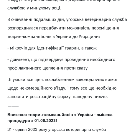
службою у минулому році.
В очікуванні подальших дій, угорська ветеринарна служба
розпорядилася передбачити можливість переміщення
тварин-компаньйонів з України до Угорщини:
-
мікрочіп для ідентифікації тварин, а також
-
документ, що підтверджує проведення необхідного
профілактичного щеплення проти сказу
Ці умови все ще є послабленням законодавчих вимог
щодо некомерційного в'їзду, і тому все ще необхідно
заповнити реєстраційну форму, наведену нижче.
___
Ввезення тварин-компаньйонів з України - змінена
процедура з 01.06.2023!
З1 червня 2023 року угорська ветеринарна служба