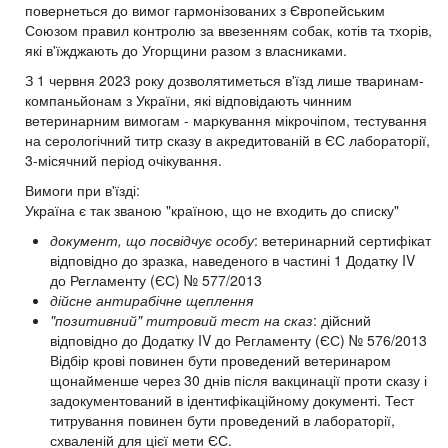
повернеться до вимог гармонізованих з Європейським
Союзом правил контролю за ввезенням собак, котів та тхорів,
які в'їжджають до Угорщини разом з власниками.
З 1 червня 2023 року дозволятиметься в'їзд лише тваринам-
компаньйонам з України, які відповідають чинним
ветеринарним вимогам - маркування мікрочіпом, тестування
на серологічний титр сказу в акредитованій в ЄС лабораторії,
3-місячний період очікування.
Вимоги при в'їзді:
Україна є так званою "країною, що не входить до списку"
документ, що посвідчує особу
: ветеринарний сертифікат
відповідно до зразка, наведеного в частині 1 Додатку IV
до Регламенту (ЄС) № 577/2013
дійсне антирабічне щеплення
"позитивний" титровий тест на сказ
: дійсний
відповідно до Додатку IV до Регламенту (ЄС) № 576/2013
Відбір крові повинен бути проведений ветеринаром
щонайменше через 30 днів після вакцинації проти сказу і
задокументований в ідентифікаційному документі. Тест
титрування повинен бути проведений в лабораторії,
схваленій для цієї мети ЄС.