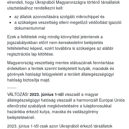
elrendeli, hogy Ukrajnából Magyarországra történő társállatok
utaztatásához rendelkezni kell:
az állatok azonosítására szolgáló mikrochippel és
a szükséges veszettség elleni megelőző védőoltást igazoló
dokumentummal
Ezek a feltételek még mindig könnyítést jelentenek a
jogszabályokban előírt nem-kereskedelmi beléptetés
feltételeihez képest, ezért továbbra is szükséges az alábbi
regisztrációs lap kitöltése.
Magyarország veszettség mentes státuszának fenntartása
érdekében a fentiek szerint beléptetett kutyák, macskák és
görények hatósági felügyeletét a területi állategészségügyi
hatóság biztosítja majd.
____
VÁLTOZÁS!
2023. június 1-től
visszaáll a magyar
állategészségügyi hatóság visszaáll a harmonizált Európai Uniós
ellenőrzési szabályok megkövetelésére a tulajdonosukkal
hazánkba érkező kutya, macska és vadászgörény
beléptetésénél.
2023. június 1-től csak azon Ukrajnából érkező társállatok