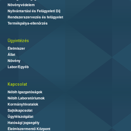
Növényvédelem
Nyilvántartási és Felügyeleti Díj
Rendszerszervezés és felügyelet
Termékpálya-ellenőrzés
Ügyintézés
Élelmiszer
Állat
Növény
Labor/Egyéb
Kapcsolat
Nébih Igazgatóságok
Nébih Laboratóriumok
Kormányhivatalok
Sajtókapcsolat
Ügyfélszolgálat
Hatósági jogsegély
Élelmiszermentő Központ