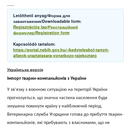
___
Letölthető anyag/Форма для
завантаження/Downloadable form:
Regisztrációs lap/Реєстраційний
формуляр/Registration form
Kapcsolódó tartalom:
https://portal.nebih.gov.hu/-/kedvtelesbol-tartott-
allatok-utaztatasara-vonatkozo-tajekoztato
Українська версія
Імпорт тварин-компаньйонів з України
У зв'язку з воєнною ситуацією на території України
прогнозується, що значна частина населення буде
змушена покинути країну у найближчий період.
Ветеринарна служба Угорщини готова до прибуття тварин-
компаньйонів, які прибувають з власниками, що не