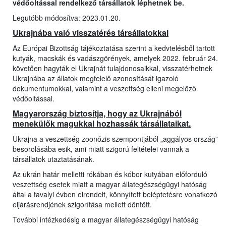
védőoltással rendelkező társállatok léphetnek be.
Legutóbb módosítva: 2023.01.20.
Ukrajnába való visszatérés társállatokkal
Az Európai Bizottság tájékoztatása szerint a kedvtelésből tartott
kutyák, macskák és vadászgörények, amelyek 2022. február 24.
követően hagyták el Ukrajnát tulajdonosaikkal, visszatérhetnek
Ukrajnába az állatok megfelelő azonosítását igazoló
dokumentumokkal, valamint a veszettség elleni megelőző
védőoltással.
Magyarország biztosítja, hogy az Ukrajnából
menekülők magukkal hozhassák társállataikat.
Ukrajna a veszettség zoonózis szempontjából „aggályos ország”
besorolásába esik, ami miatt szigorú feltételei vannak a
társállatok utaztatásának.
Az ukrán határ melletti rókában és kóbor kutyában előforduló
veszettség esetek miatt a magyar állategészségügyi hatóság
által a tavalyi évben elrendelt, könnyített beléptetésre vonatkozó
eljárásrendjének szigorítása mellett döntött.
További intézkedésig a magyar állategészségügyi hatóság