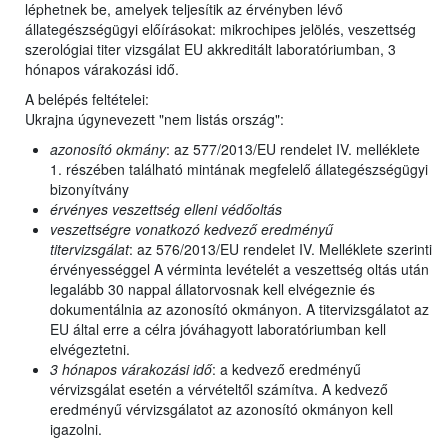
léphetnek be, amelyek teljesítik az érvényben lévő
állategészségügyi előírásokat: mikrochipes jelölés, veszettség
szerológiai titer vizsgálat EU akkreditált laboratóriumban, 3
hónapos várakozási idő.
A belépés feltételei:
Ukrajna úgynevezett "nem listás ország":
azonosító okmány
: az 577/2013/EU rendelet IV. melléklete
1. részében található mintának megfelelő állategészségügyi
bizonyítvány
érvényes veszettség elleni védőoltás
veszettségre vonatkozó kedvező eredményű
titervizsgálat
: az 576/2013/EU rendelet IV. Melléklete szerinti
érvényességgel A vérminta levételét a veszettség oltás után
legalább 30 nappal állatorvosnak kell elvégeznie és
dokumentálnia az azonosító okmányon. A titervizsgálatot az
EU által erre a célra jóváhagyott laboratóriumban kell
elvégeztetni.
3 hónapos várakozási idő
: a kedvező eredményű
vérvizsgálat esetén a vérvételtől számítva. A kedvező
eredményű vérvizsgálatot az azonosító okmányon kell
igazolni.