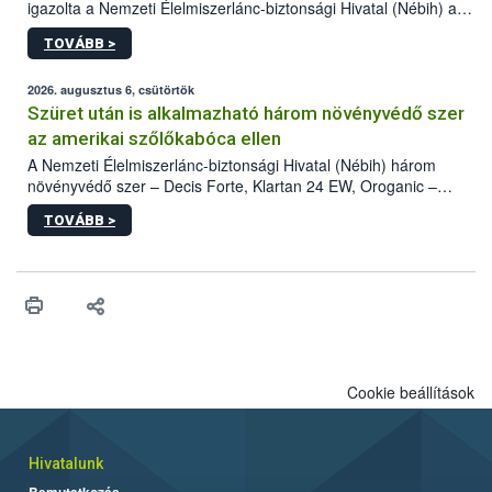
igazolta a Nemzeti Élelmiszerlánc-biztonsági Hivatal (Nébih) a
kőrisrontó karcsúdíszbogár (Agrilus planipennis) jelenlétét. A
TOVÁBB >
kártevőt nem csak színcsapdában találták meg, de már fertőzött
fában is azonosították. A növényvédelmi szakemberek folytatják
az intenzív felderítést, emellett az intézkedéseket a szlovák
2026. augusztus 6, csütörtök
hatósággal is összehangolják a terjedés megállítása érdekében.
Szüret után is alkalmazható három növényvédő szer
az amerikai szőlőkabóca ellen
A Nemzeti Élelmiszerlánc-biztonsági Hivatal (Nébih) három
növényvédő szer – Decis Forte, Klartan 24 EW, Oroganic –
engedélyokiratát módosította, így azok a szüretet követően,
TOVÁBB >
egészen a vesszőérettség (BBCH 91) stádiumáig
felhasználhatóak a szőlőben. A kiterjesztések célja, hogy a korai
érésű szőlőkben is legyen lehetőség a károsító elleni további
védekezésre. Az Oroganic készítmény kis kiszerelésben kiskerti
felhasználók számára is elérhető és ökológiai termesztésben is
engedélyezett.
Cookie beállítások
Hivatalunk
Bemutatkozás