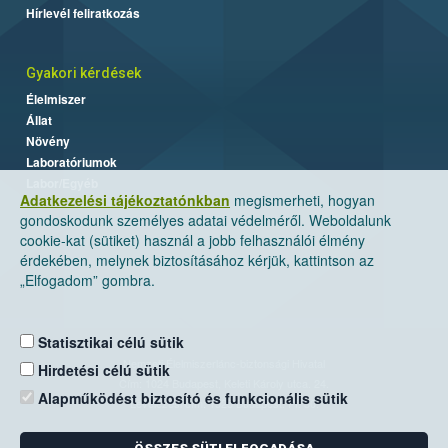
Hírlevél feliratkozás
Gyakori kérdések
Élelmiszer
Állat
Növény
Laboratóriumok
Labor/Egyéb
Adatkezelési tájékoztatónkban
megismerheti, hogyan
gondoskodunk személyes adatai védelméről. Weboldalunk
cookie-kat (sütiket) használ a jobb felhasználói élmény
érdekében, melynek biztosításához kérjük, kattintson az
„Elfogadom” gombra.
Statisztikai célú sütik
Nemzeti Élelmiszerlánc-biztonsági Hivatal
Hirdetési célú sütik
Cím: 1024 Budapest, Keleti Károly utca. 24.
Alapműködést biztosító és funkcionális sütik
Levelezési cím: 1525 Budapest. Pf. 30.