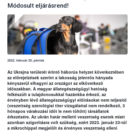
Módosult eljárásrend!
2022. február 25, péntek
Az Ukrajna területét érintő háborús helyzet következtében
az előrejelzések szerint a lakosság jelentős hányada
kényszerül elhagyni az országot az elkövetkező
időszakban. A magyar állategészségügyi hatóság
felkészült a tulajdonosukkal hazánkba érkező, az
érvényben lévő állategészségügyi előírásokat nem teljesítő
(veszettség szerológiai titer vizsgálattal nem rendelkező, 3
hónapos várakozási időt le nem töltött) társállatok
érkezésére. Az ukrán határ melletti veszettség esetek miatt
azonban szigorításra volt szükség, ezért 2023. január 23-tól
a mikrochippel megjelölt és érvényes veszettség elleni