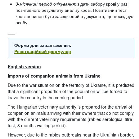
3-місячний період очікування
: з дати забору крові у разі
позитивного результату аналізу крові. Позитивний тест
крові повинен бути засвідчений в документі, що посвідчує
особу.
___
Форма для завантаження:
Реєстраційний формуляр
English version
Imports of companion animals from Ukraine
Due to the war situation on the territory of Ukraine, it is predicted
that a significant proportion of the population will be forced to
leave the country in the coming period.
The Hungarian veterinary authority is prepared for the arrival of
companion animals arriving with their owners that do not comply
with the current veterinary requirements (rabies serological titre
test, 3 months waiting period).
However, due to the rabies outbreaks near the Ukrainian border,