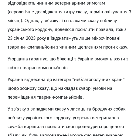
відповідають чинним ветеринарним вимогам
(серологічне дослідження титру сказу, термін очікування 3
місяці). Однак, у зв'язку зі спалахами сказу поблизу
українського кордону, довелося посилити правила, тож з
23 січня 2023 року в'їжджатимуть лише мікрочіповані
тварини-компаньйони з чинним щепленням проти сказу.
Угорщина гарантує, що біженці з України зможуть взяти з
собою тварин-компаньйонів
Україна віднесена до категорії "неблагополучних країн"
щодо зоонозу сказу, що накладає суворі умови на
переміщення тварин-компаньйонів.
У зв'язку з випадками сказу у лисиць та бродячих собак
поблизу українського кордону, угорська ветеринарна
служба вирішила посилити свої процедури спрощеного
в'їзду, які були запроваджені угорською ветеринарною