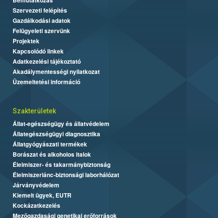
Szervezeti felépítés
Gazdálkodási adatok
Felügyeleti szervünk
Projektek
Kapcsolódó linkek
Adatkezelési tájékoztató
Akadálymentességi nyilatkozat
Üzemeltetési információ
Szakterületek
Állat-egészségügy és állatvédelem
Állategészségügyi diagnosztika
Állatgyógyászati termékek
Borászat és alkoholos italok
Élelmiszer- és takarmánybiztonság
Élelmiszerlánc-biztonsági laborhálózat
Járványvédelem
Kiemelt ügyek, EUTR
Kockázatkezelés
Mezőgazdasági genetikai erőforrások