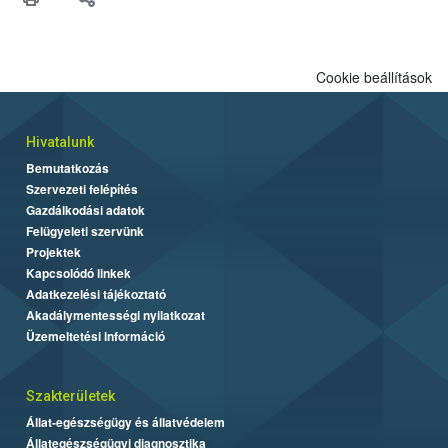
meg tapasztalatait a gazdasági haszonállatok jólétének
fejlesztéséről.
Cookie beállítások
Hivatalunk
Bemutatkozás
Szervezeti felépítés
Gazdálkodási adatok
Felügyeleti szervünk
Projektek
Kapcsolódó linkek
Adatkezelési tájékoztató
Akadálymentességi nyilatkozat
Üzemeltetési információ
Szakterületek
Állat-egészségügy és állatvédelem
Állategészségügyi diagnosztika