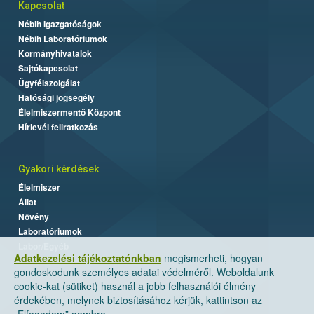
Kapcsolat
Nébih Igazgatóságok
Nébih Laboratóriumok
Kormányhivatalok
Sajtókapcsolat
Ügyfélszolgálat
Hatósági jogsegély
Élelmiszermentő Központ
Hírlevél feliratkozás
Gyakori kérdések
Élelmiszer
Állat
Növény
Laboratóriumok
Labor/Egyéb
Adatkezelési tájékoztatónkban
megismerheti, hogyan
gondoskodunk személyes adatai védelméről. Weboldalunk
cookie-kat (sütiket) használ a jobb felhasználói élmény
érdekében, melynek biztosításához kérjük, kattintson az