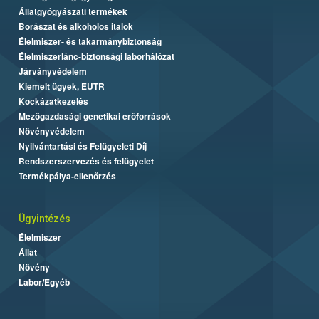
Állatgyógyászati termékek
Borászat és alkoholos italok
Élelmiszer- és takarmánybiztonság
Élelmiszerlánc-biztonsági laborhálózat
Járványvédelem
Kiemelt ügyek, EUTR
Kockázatkezelés
Mezőgazdasági genetikai erőforrások
Növényvédelem
Nyilvántartási és Felügyeleti Díj
Rendszerszervezés és felügyelet
Termékpálya-ellenőrzés
Ügyintézés
Élelmiszer
Állat
Növény
Labor/Egyéb