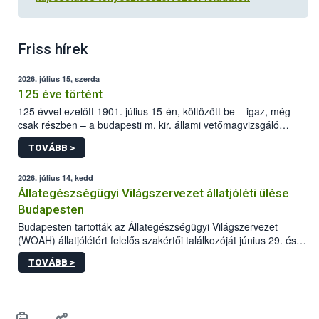
Friss hírek
2026. július 15, szerda
125 éve történt
125 évvel ezelőtt 1901. július 15-én, költözött be – igaz, még
csak részben – a budapesti m. kir. állami vetőmagvizsgáló
állomás a Kis Rókus utca 15. szám alatti, Czigler Győző által
TOVÁBB >
tervezett új épületébe.
2026. július 14, kedd
Állategészségügyi Világszervezet állatjóléti ülése
Budapesten
Budapesten tartották az Állategészségügyi Világszervezet
(WOAH) állatjólétért felelős szakértői találkozóját június 29. és
július 2. között. Az Agrár- és Élelmiszergazdaságért Felelős
TOVÁBB >
Minisztérium (AÉM) és a Nemzeti Élelmiszerlánc-biztonsági
Hivatal (Nébih) szervezésével megvalósult rendezvény célja a
gazdasági haszonállatok jólétének elősegítése volt az európai
régió országaiban. Az ülésen, több mint 50 résztvevő osztotta