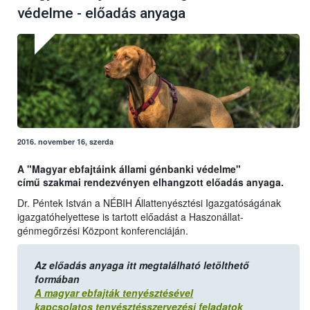
védelme - előadás anyaga
2016. november 16, szerda
A "Magyar ebfajtáink állami génbanki védelme"
című szakmai rendezvényen elhangzott előadás anyaga.
Dr. Péntek István a NÉBIH Állattenyésztési Igazgatóságának
igazgatóhelyettese is tartott előadást a Haszonállat-
génmegőrzési Központ konferenciáján.
Az előadás anyaga itt megtalálható letölthető
formában
A magyar ebfajták tenyésztésével
kapcsolatos tenyésztésszervezési feladatok