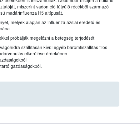
az esetekben is felszámolták. December elsején a holland
ztatóját, miszerint vadon élő fütyülő récékből származó
sú madárinfluenza H5 altípusát.
yét, melyek alapján az influenza ázsiai eredetű és
ópába.
kkel próbálják megelőzni a betegség terjedését:
ő vágóhídra szállításán kívül egyéb baromfiszállítás tilos
madárvonulás elkerülése érdekében
 gazdaságokból
itartó gazdaságokból.