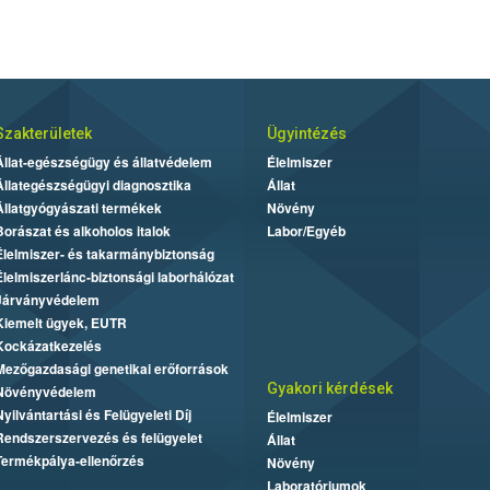
Szakterületek
Ügyintézés
Állat-egészségügy és állatvédelem
Élelmiszer
Állategészségügyi diagnosztika
Állat
Állatgyógyászati termékek
Növény
Borászat és alkoholos italok
Labor/Egyéb
Élelmiszer- és takarmánybiztonság
Élelmiszerlánc-biztonsági laborhálózat
Járványvédelem
Kiemelt ügyek, EUTR
Kockázatkezelés
Mezőgazdasági genetikai erőforrások
Gyakori kérdések
Növényvédelem
Nyilvántartási és Felügyeleti Díj
Élelmiszer
Rendszerszervezés és felügyelet
Állat
Termékpálya-ellenőrzés
Növény
Laboratóriumok