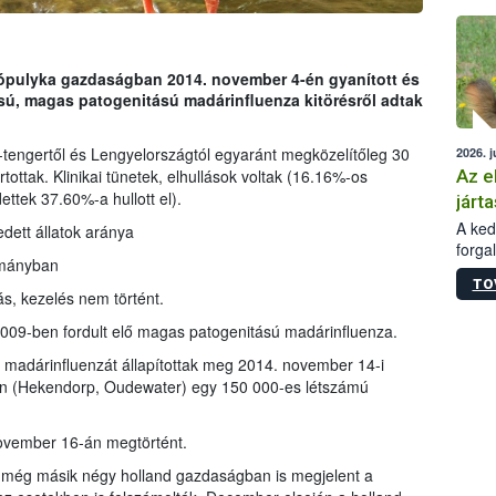
épüle
ópulyka gazdaságban 2014. november 4-én gyanított és
sú, magas patogenitású madárinfluenza kitörésről adtak
i-tengertől és Lengyelországtól egyaránt megközelítőleg 30
2026. j
Az e
ottak. Klinikai tünetek, elhullások voltak (16.16%-os
ttek 37.60%-a hullott el).
járta
A kedv
dett állatok aránya
forga
lományban
Korm.
TO
sérül
s, kezelés nem történt.
felme
09-ben fordult elő magas patogenitású madárinfluenza.
veszé
Ezen 
 madárinfluenzát állapítottak meg 2014. november 14-i
vonni
n (Hekendorp, Oudewater) egy 150 000-es létszámú
jártas
ovember 16-án megtörtént.
 még másik négy holland gazdaságban is megjelent a