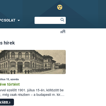
PCSOLAT
s hírek
úlius 15, szerda
éve történt
vvel ezelőtt 1901. július 15-én, költözött be
z, még csak részben – a budapesti m. kir.
i vetőmagvizsgáló állomás a Kis Rókus utca
VÁBB >
ám alatti, Czigler Győző által tervezett új