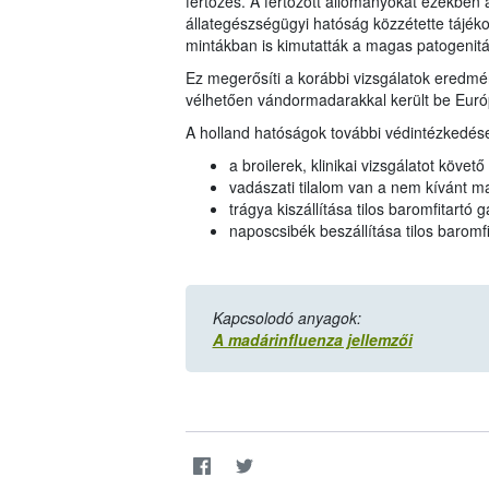
fertőzés. A fertőzött állományokat ezekben 
állategészségügyi hatóság közzétette tájéko
mintákban is kimutatták a magas patogenitá
Ez megerősíti a korábbi vizsgálatok eredmén
vélhetően vándormadarakkal került be Eur
A holland hatóságok további védintézkedése
a broilerek, klinikai vizsgálatot követ
vadászati tilalom van a nem kívánt 
trágya kiszállítása tilos baromfitartó
naposcsibék beszállítása tilos baromf
Kapcsolodó anyagok:
A madárinfluenza jellemzői