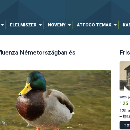
ÉLELMISZER
NÖVÉNY
ÁTFOGÓ TÉMÁK
KA
fluenza Németországban és
Fris
2026. j
125 
125 é
– iga
állam
TO
15. sz