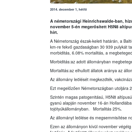
2014. december 1, hétfő
A németországi Heinrichswalde-ban, híz
november 5-én megerősített H5N8 altípu
hírt.
A Németország észak-keleti határán, a Balt
km-re fekvő gazdaságban 30 939 pulykát tart
morbiditás, 6.08% mortalitás, a megbetegede
Morbiditás:az adott állományban megbetege
Mortalitás:az elhullott állatok aránya az ál
Az állomány leölését megkezdték, vakcinázá
Ezt megelőzően Németországban utoljára 20
Szintén magas patogenitású, H5N8 altípusú
gyanú alapján november 16-án Hollandiába
tojótyúkállományban. Mortalitás 25%.
Az állományt leölése és megsemmisítése n
Ezen az állományon kívül november végéig