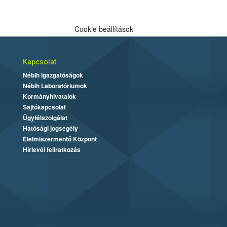
Cookie beállítások
Kapcsolat
Nébih Igazgatóságok
Nébih Laboratóriumok
Kormányhivatalok
Sajtókapcsolat
Ügyfélszolgálat
Hatósági jogsegély
Élelmiszermentő Központ
Hírlevél feliratkozás