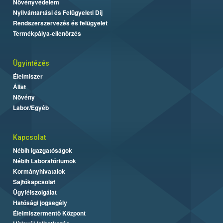
Növényvédelem
Nyilvántartási és Felügyeleti Díj
Rendszerszervezés és felügyelet
Termékpálya-ellenőrzés
Ügyintézés
Élelmiszer
Állat
Növény
Labor/Egyéb
Kapcsolat
Nébih Igazgatóságok
Nébih Laboratóriumok
Kormányhivatalok
Sajtókapcsolat
Ügyfélszolgálat
Hatósági jogsegély
Élelmiszermentő Központ