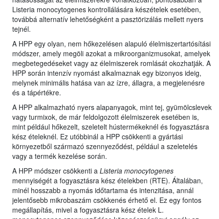
Listeria monocytogenes kontrollálására készételek esetében,
továbbá alternatív lehetőségként a pasztörizálás mellett nyers
tejnél.
A HPP egy olyan, nem hőkezelésen alapuló élelmiszertartósítási
módszer, amely megöli azokat a mikroorganizmusokat, amelyek
megbetegedéseket vagy az élelmiszerek romlását okozhatják. A
HPP során intenzív nyomást alkalmaznak egy bizonyos ideig,
melynek minimális hatása van az ízre, állagra, a megjelenésre
és a tápértékre.
A HPP alkalmazható nyers alapanyagok, mint tej, gyümölcslevek
vagy turmixok, de már feldolgozott élelmiszerek esetében is,
mint például hőkezelt, szeletelt hústermékeknél és fogyasztásra
kész ételeknél. Ez utóbbinál a HPP csökkenti a gyártási
környezetből származó szennyeződést, például a szeletelés
vagy a termék kezelése során.
A HPP módszer csökkenti a
Listeria monocytogenes
mennyiségét a fogyasztásra kész ételekben (RTE). Általában,
minél hosszabb a nyomás időtartama és intenzitása, annál
jelentősebb mikrobaszám csökkenés érhető el. Ez egy fontos
megállapítás, mivel a fogyasztásra kész ételek L.