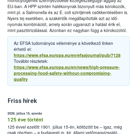
monocytogenes szennyeződése közegészségügyi aggály az
EU-ban. A HPP szintén hatékonynak bizonyult más kórokozók,
mint pl. a Salmonella és az E. coli szintjének csökkentésében is.
Nyers tej esetében, a szakértők megállapították azt az idő-
nyomás kombinációt, amely során ugyanazt a hatást érik el,
mint pasztörizálással. Azonban ez nagyban függ a kórokozótól.
Az EFSA tudományos véleménye a következő linken
érhető el:
https://www.efsa.europa.eu/en/efsajournal/pub/7128
További részletek:
https://www.efsa.europa.eu/en/news/high-pressure-
processing-food-safety-without-compromising-
quality
Friss hírek
2026. július 15, szerda
125 éve történt
125 évvel ezelőtt 1901. július 15-én, költözött be – igaz, még
csak részben – a budapesti m. kir. állami vetőmagvizsgáló