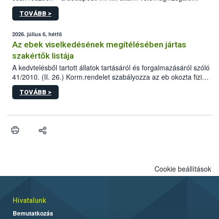
állomás a Kis Rókus utca 15. szám alatti, Czigler Győző által
TOVÁBB >
tervezett új épületébe.
2026. július 6, hétfő
Az ebek viselkedésének megítélésében jártas
szakértők listája
A kedvtelésből tartott állatok tartásáról és forgalmazásáról szóló
41/2010. (II. 26.) Korm.rendelet szabályozza az eb okozta fizikai
sérülés, illetve ennek veszélye keletkezésekor felmerülő
TOVÁBB >
hatósági feladatokat, valamint a veszélyes eb tartását és annak
engedélyezését. Ezen eljárások során szükség esetén be kell
vonni az ebek viselkedésének megítélésében jártas szakértőt.
Cookie beállítások
Hivatalunk
Bemutatkozás