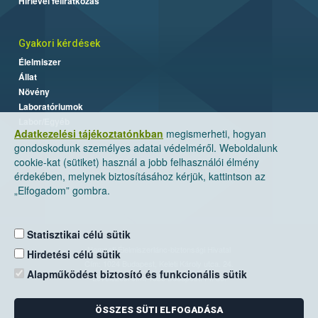
Hírlevél feliratkozás
Gyakori kérdések
Élelmiszer
Állat
Növény
Laboratóriumok
Labor/Egyéb
Adatkezelési tájékoztatónkban
megismerheti, hogyan
gondoskodunk személyes adatai védelméről. Weboldalunk
cookie-kat (sütiket) használ a jobb felhasználói élmény
érdekében, melynek biztosításához kérjük, kattintson az
„Elfogadom” gombra.
Statisztikai célú sütik
Nemzeti Élelmiszerlánc-biztonsági Hivatal
Hirdetési célú sütik
Cím: 1024 Budapest, Keleti Károly utca. 24.
Alapműködést biztosító és funkcionális sütik
Levelezési cím: 1525 Budapest. Pf. 30.
ÖSSZES SÜTI ELFOGADÁSA
E-mail:
ugyfelszolgalat@nebih.gov.hu