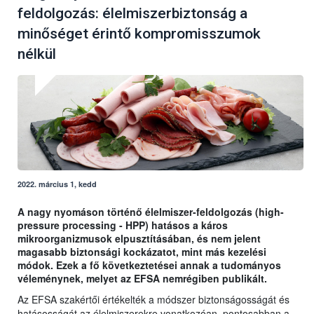
feldolgozás: élelmiszerbiztonság a
minőséget érintő kompromisszumok
nélkül
2022. március 1, kedd
A nagy nyomáson történő élelmiszer-feldolgozás (high-
pressure processing - HPP) hatásos a káros
mikroorganizmusok elpusztításában, és nem jelent
magasabb biztonsági kockázatot, mint más kezelési
módok. Ezek a fő következtetései annak a tudományos
véleménynek, melyet az EFSA nemrégiben publikált.
Az EFSA szakértői értékelték a módszer biztonságosságát és
hatásosságát az élelmiszerekre vonatkozóan, pontosabban a