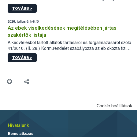
állomás a Kis Rókus utca 15. szám alatti, Czigler Győző által
TOVÁBB >
tervezett új épületébe.
2026. július 6, hétfő
Az ebek viselkedésének megítélésében jártas
szakértők listája
A kedvtelésből tartott állatok tartásáról és forgalmazásáról szóló
41/2010. (II. 26.) Korm.rendelet szabályozza az eb okozta fizikai
sérülés, illetve ennek veszélye keletkezésekor felmerülő
TOVÁBB >
hatósági feladatokat, valamint a veszélyes eb tartását és annak
engedélyezését. Ezen eljárások során szükség esetén be kell
vonni az ebek viselkedésének megítélésében jártas szakértőt.
Cookie beállítások
Hivatalunk
Bemutatkozás