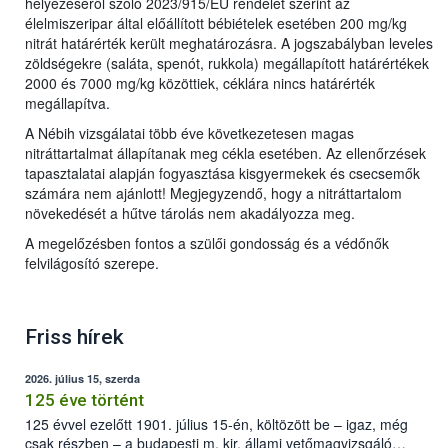
helyezéséről szóló 2023/915/EU rendelet szerint az
élelmiszeripar által előállított bébiételek esetében 200 mg/kg
nitrát határérték került meghatározásra. A jogszabályban leveles
zöldségekre (saláta, spenót, rukkola) megállapított határértékek
2000 és 7000 mg/kg közöttiek, céklára nincs határérték
megállapítva.
A Nébih vizsgálatai több éve következetesen magas
nitráttartalmat állapítanak meg cékla esetében. Az ellenőrzések
tapasztalatai alapján fogyasztása kisgyermekek és csecsemők
számára nem ajánlott! Megjegyzendő, hogy a nitráttartalom
növekedését a hűtve tárolás nem akadályozza meg.
A megelőzésben fontos a szülői gondosság és a védőnők
felvilágosító szerepe.
Friss hírek
2026. július 15, szerda
125 éve történt
125 évvel ezelőtt 1901. július 15-én, költözött be – igaz, még
csak részben – a budapesti m. kir. állami vetőmagvizsgáló