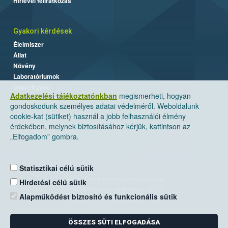
Hírlevél feliratkozás
Gyakori kérdések
Élelmiszer
Állat
Növény
Laboratóriumok
Labor/Egyéb
Adatkezelési tájékoztatónkban
megismerheti, hogyan
gondoskodunk személyes adatai védelméről. Weboldalunk
cookie-kat (sütiket) használ a jobb felhasználói élmény
érdekében, melynek biztosításához kérjük, kattintson az
„Elfogadom” gombra.
Statisztikai célú sütik
Nemzeti Élelmiszerlánc-biztonsági Hivatal
Hirdetési célú sütik
Cím: 1024 Budapest, Keleti Károly utca. 24.
Alapműködést biztosító és funkcionális sütik
Levelezési cím: 1525 Budapest. Pf. 30.
ÖSSZES SÜTI ELFOGADÁSA
E-mail:
ugyfelszolgalat@nebih.gov.hu