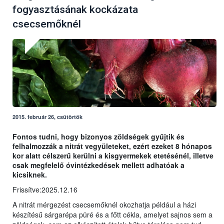
fogyasztásának kockázata
csecsemőknél
2015. február 26, csütörtök
Fontos tudni, hogy bizonyos zöldségek gyűjtik és
felhalmozzák a nitrát vegyületeket, ezért ezeket 8 hónapos
kor alatt célszerű kerülni a kisgyermekek etetésénél, illetve
csak megfelelő óvintézkedések mellett adhatóak a
kicsiknek.
Frissítve:2025.12.16
A nitrát mérgezést csecsemőknél okozhatja például a házi
készítésű sárgarépa püré és a főtt cékla, amelyet sajnos sem a