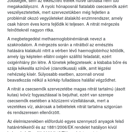
zöldségek, sem az elkészített ételek hűtve tárolása nem tud
megakadályozni. A nyolc hónaposnál fiatalabb csecsemők azért
veszélyeztetettek, mert szervezetükben még fejletlen a
problémát okozó vegyületeket átalakító enzimrendszer, amely
csak három éves korra fejlődik ki teljesen. A nitrát mérgezés
felnőtteknél nagyon ritka.
A megbetegedést methaemoglobinémiának nevezi a
szakirodalom. A mérgezés során a nitrátból az emésztés
hatására kialakuló nitrit a vérben lévő haemoglobinhoz kötődik,
amely így képtelen ellátni oxigén szállító feladatát, ezért
oxigénhiány jön létre. A tünetek jellegzetesek: a kisbaba bőre és
szája kékeslila színűvé (cianotikussá) válik, amit légzési
nehézség kísér. Súlyosabb esetben, azonnali orvosi
beavatkozás nélkül a kórkép fulladásos halállal végződhet.
A nitrát a csecsemők szervezetébe magas nitrát tartalmú (ásott
kutas) ivóvíz fogyasztással is bejuthat, ezért van szerepe
csecsemők esetében a közüzemi vízellátásnak, mert a
vezetékes víz, akárcsak a bébiételek nitrát tartalma szigorúan
és rendszeresen ellenőrzött.
Az élelmiszerekben előforduló egyes szennyező anyagok felső
határértékeiről és az 1881/2006/EK rendelet hatályon kívül