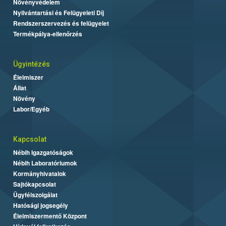
Növényvédelem
Nyilvántartási és Felügyeleti Díj
Rendszerszervezés és felügyelet
Termékpálya-ellenőrzés
Ügyintézés
Élelmiszer
Állat
Növény
Labor/Egyéb
Kapcsolat
Nébih Igazgatóságok
Nébih Laboratóriumok
Kormányhivatalok
Sajtókapcsolat
Ügyfélszolgálat
Hatósági jogsegély
Élelmiszermentő Központ