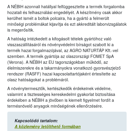
A NÉBIH azonnali hatállyal felfüggesztette a termék forgalomba
hozatali és felhasználási engedélyét. A készítmény csak akkor
kerülhet ismét a boltok polcaira, ha a gyártó a felmerült
minőségi problémákat kijavítja és ezt akkreditált laborvizsgálatok
is megerősítik.
A hatóság intézkedett a kifogásolt tételek gyártóhoz való
visszaszállításáról és növényvédelmi bírságot szabott ki a
termék hazai forgalmazójával, az AGRO NATURTÁP Kft.-vel
szemben. A termék gyártója az olaszországi FOMET SpA
(Verona). A NÉBIH az EU tagországokban működő, az
élelmiszerekre és a takarmányokra vonatkozó gyorsvészjelző
rendszer (RASFF) hazai kapcsolattartójaként értesítette az
olasz hatóságokat a problémáról.
A növénytermesztők, kertészkedők érdekeinek védelme,
valamint a tisztességes kereskedelmi gyakorlat biztosítása
érdekében a NÉBIH a jövőben is kiemelt figyelmet fordít a
termésnövelő anyagok minőségének ellenőrzésére.
Kapcsolódó tartalom:
A közlemény letölthető formában