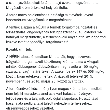
a szennyeződés okait feltárta, majd azokat megszüntette, a
kifogásolt króm értékeket helyreállította.
A forgalmazó bejelentését a hatósági mintavételt követő
laboratóriumi vizsgálatok is megerősítették.
A fentiek alapján a NÉBIH a termék forgalomba hozatali és
felhasználási engedélyének felfüggesztését 2016. október 14-i
hatállyal megszüntette, a termésnövelő anyag ettől az időponttól
kezdve ismét engedéllyel forgalmazható.
Korábban írtuk:
A NÉBIH laboratóriumában kimutatták, hogy a szerves
trágyaként forgalmazott készítmény krómtartalma a vizsgált
minták többségénél többszörösen meghaladta a 100 mg/kg
(száraz anyag) határértéket. A szakemberek 147 és 558 mg/kg
közötti króm értékeket mértek. A vizsgált tételeket 2015.
november 1. és 2016. május 25. között gyártották.
A termésnövelő készítmény ilyen magas krómtartalom mellett
nem fejti ki maradéktalanul az elvárt hatást a növények
fejlődésére és a talaj mikrobiológiai állapotára. Hosszú távú
használata pedig a talaj túlzott nehézfém terheléséhez,
elszennyeződéséhez vezethet.