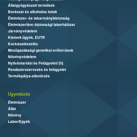
Állatgyógyászati termékek
Borászat és alkoholos italok
Élelmiszer- és takarmánybiztonság
Élelmiszerlánc-biztonsági laborhálózat
Járványvédelem
Kiemelt ügyek, EUTR
Kockázatkezelés
Mezőgazdasági genetikai erőforrások
Növényvédelem
Nyilvántartási és Felügyeleti Díj
Rendszerszervezés és felügyelet
Termékpálya-ellenőrzés
Ügyintézés
Élelmiszer
Állat
Növény
Labor/Egyéb