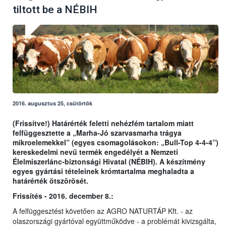
tiltott be a NÉBIH
2016. augusztus 25, csütörtök
(Frissítve!) Határérték feletti nehézfém tartalom miatt
felfüggesztette a „Marha-Jó szarvasmarha trágya
mikroelemekkel” (egyes csomagolásokon: „Bull-Top 4-4-4”)
kereskedelmi nevű termék engedélyét a Nemzeti
Élelmiszerlánc-biztonsági Hivatal (NÉBIH). A készítmény
egyes gyártási tételeinek krómtartalma meghaladta a
határérték ötszörösét.
Frissítés - 2016. december 8.:
A felfüggesztést követően az AGRO NATURTÁP Kft. - az
olaszországi gyártóval együttműködve - a problémát kivizsgálta,