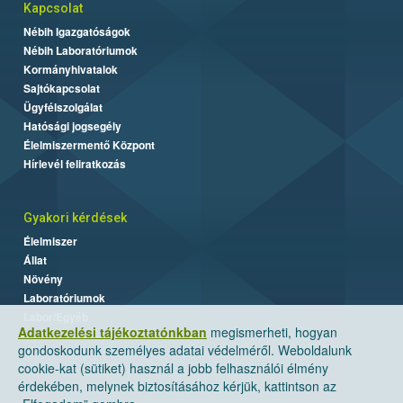
Kapcsolat
Nébih Igazgatóságok
Nébih Laboratóriumok
Kormányhivatalok
Sajtókapcsolat
Ügyfélszolgálat
Hatósági jogsegély
Élelmiszermentő Központ
Hírlevél feliratkozás
Gyakori kérdések
Élelmiszer
Állat
Növény
Laboratóriumok
Labor/Egyéb
Adatkezelési tájékoztatónkban
megismerheti, hogyan
gondoskodunk személyes adatai védelméről. Weboldalunk
cookie-kat (sütiket) használ a jobb felhasználói élmény
érdekében, melynek biztosításához kérjük, kattintson az