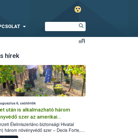
PCSOLAT
s hírek
augusztus 6, csütörtök
et után is alkalmazható három
nyvédő szer az amerikai
őkabóca ellen
zeti Élelmiszerlánc-biztonsági Hivatal
h) három növényvédő szer – Decis Forte,
an 24 EW, Oroganic – engedélyokiratát