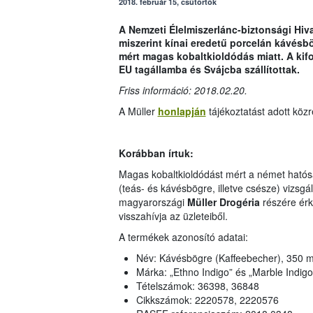
2018. február 15, csütörtök
A Nemzeti Élelmiszerlánc-biztonsági Hiva
miszerint kínai eredetű porcelán kávésb
mért magas kobaltkioldódás miatt. A kif
EU tagállamba és Svájcba szállítottak.
Friss információ: 2018.02.20.
A Müller
honlapján
tájékoztatást adott közr
Korábban írtuk:
Magas kobaltkioldódást mért a német hatóság
(teás- és kávésbögre, illetve csésze) vizsgá
magyarországi
Müller Drogéria
részére érk
visszahívja az üzleteiből.
A termékek azonosító adatai:
Név: Kávésbögre (Kaffeebecher), 350 m
Márka: „Ethno Indigo” és „Marble Indigo
Tételszámok: 36398, 36848
Cikkszámok: 2220578, 2220576