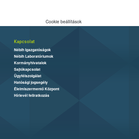
Cookie beállítások
Kapcsolat
Nébih Igazgatóságok
Nébih Laboratóriumok
Kormányhivatalok
Sajtókapcsolat
Ügyfélszolgálat
Hatósági jogsegély
Élelmiszermentő Központ
Hírlevél feliratkozás