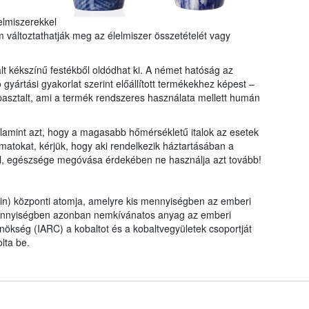
elmiszerekkel
 változtathatják meg az élelmiszer összetételét vagy
lt kékszínű festékből oldódhat ki. A német hatóság az
gyártási gyakorlat szerint előállított termékekhez képest –
asztalt, ami a termék rendszeres használata mellett humán
lamint azt, hogy a magasabb hőmérsékletű italok az esetek
amatokat, kérjük, hogy aki rendelkezik háztartásában a
l, egészsége megóvása érdekében ne használja azt tovább!
in) központi atomja, amelyre kis mennyiségben az emberi
ennyiségben azonban nemkívánatos anyag az emberi
kség (IARC) a kobaltot és a kobaltvegyületek csoportját
olta be.