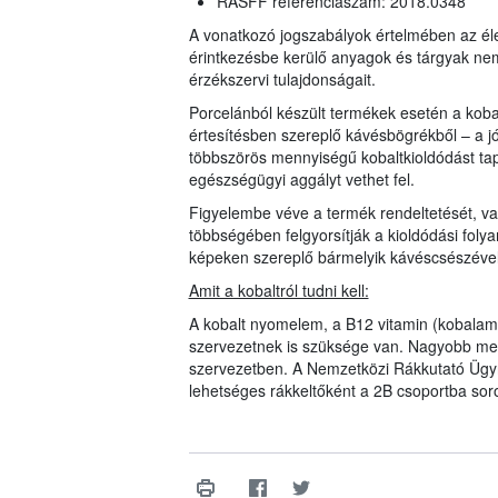
RASFF referenciaszám: 2018.0348
A vonatkozó jogszabályok értelmében az él
érintkezésbe kerülő anyagok és tárgyak nem
érzékszervi tulajdonságait.
Porcelánból készült termékek esetén a koba
értesítésben szereplő kávésbögrékből – a jó 
többszörös mennyiségű kobaltkioldódást tap
egészségügyi aggályt vethet fel.
Figyelembe véve a termék rendeltetését, va
többségében felgyorsítják a kioldódási foly
képeken szereplő bármelyik kávéscsészéve
Amit a kobaltról tudni kell:
A kobalt nyomelem, a B12 vitamin (kobalam
szervezetnek is szüksége van. Nagyobb m
szervezetben. A Nemzetközi Rákkutató Ügynö
lehetséges rákkeltőként a 2B csoportba sor