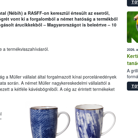
TO
módos
egész
tal (Nébih) a RASFF-on keresztül értesült az esetről,
felha
ögrét vont ki a forgalomból a német hatóság a termékből
célja
ogásolt árucikkekből – Magyarországot is beleértve – 10
lehet
Az Or
felha
terme
e a termékvisszahívásról.
2026. 
Kert
taná
A gri
formá
 a Müller vállalat által forgalmazott kínai porcelánedények
romlá
lata során. A német Müller nagykereskedelmi vállalattól a
TO
szapo
ezett a kétféle kávésbögréből. A cég az érintett termékeket
sütög
techni
alapa
higié
l
hőkez
”
tárol
Hivat
a biz