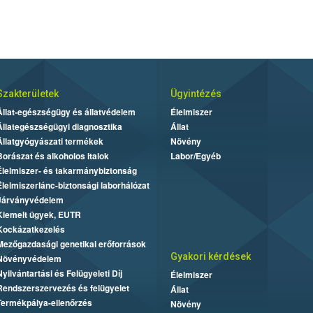
Szakterületek
Ügyintézés
Állat-egészségügy és állatvédelem
Élelmiszer
Állategészségügyi diagnosztika
Állat
Állatgyógyászati termékek
Növény
Borászat és alkoholos italok
Labor/Egyéb
Élelmiszer- és takarmánybiztonság
Élelmiszerlánc-biztonsági laborhálózat
Járványvédelem
Kiemelt ügyek, EUTR
Kockázatkezelés
Mezőgazdasági genetikai erőforrások
Gyakori kérdések
Növényvédelem
Nyilvántartási és Felügyeleti Díj
Élelmiszer
Rendszerszervezés és felügyelet
Állat
Termékpálya-ellenőrzés
Növény