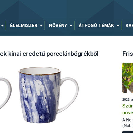
ÉLELMISZER
NÖVÉNY
ÁTFOGÓ TÉMÁK
KA
ek kínai eredetű porcelánbögrékből
Fris
2026. 
Szür
növé
szől
A Nem
(Nébi
Klart