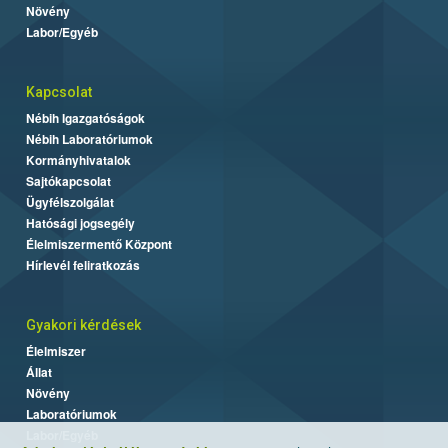
Növény
Labor/Egyéb
Kapcsolat
Nébih Igazgatóságok
Nébih Laboratóriumok
Kormányhivatalok
Sajtókapcsolat
Ügyfélszolgálat
Hatósági jogsegély
Élelmiszermentő Központ
Hírlevél feliratkozás
Gyakori kérdések
Élelmiszer
Állat
Növény
Laboratóriumok
Labor/Egyéb