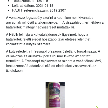
Tételazonosító: 180119
Lejárati dátum: 2021.01.18
RASFF referenciaszám: 2019.2307
A vonatkozó jogszabály szerint a kadmium nemkívánatos
anyagnak minősül a takarmányban. A visszahívott termékben a
határérték mintegy négyszeresét mutatták ki.
A Nébih felhívja a kutyatulajdonosok figyelmét, hogy a
határérték feletti eledel hosszabb távú etetése jelenthet
kockázatot a kutyák számára.
A kutyaeledelt a Fressnapf országos üzletlánc forgalmazza. A
vállalkozás az áruházak polcairól már levette az érintett
terméket. A Fressnapf tájékoztatása szerint a vásárlóknál lévő,
fenti azonosító adatokkal ellátott eledeleket visszaveszik az
üzletekben.