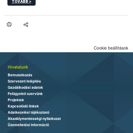
TOVÁBB >
hatósági feladatokat, valamint a veszélyes eb tartását és annak
engedélyezését. Ezen eljárások során szükség esetén be kell
vonni az ebek viselkedésének megítélésében jártas szakértőt.
Cookie beállítások
Hivatalunk
Bemutatkozás
Szervezeti felépítés
Gazdálkodási adatok
Felügyeleti szervünk
Projektek
Kapcsolódó linkek
Adatkezelési tájékoztató
Akadálymentességi nyilatkozat
Üzemeltetési információ