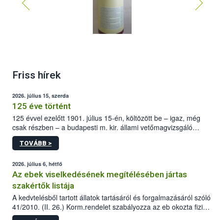
Friss hírek
2026. július 15, szerda
125 éve történt
125 évvel ezelőtt 1901. július 15-én, költözött be – igaz, még
csak részben – a budapesti m. kir. állami vetőmagvizsgáló
állomás a Kis Rókus utca 15. szám alatti, Czigler Győző által
TOVÁBB >
tervezett új épületébe.
2026. július 6, hétfő
Az ebek viselkedésének megítélésében jártas
szakértők listája
A kedvtelésből tartott állatok tartásáról és forgalmazásáról szóló
41/2010. (II. 26.) Korm.rendelet szabályozza az eb okozta fizikai
sérülés, illetve ennek veszélye keletkezésekor felmerülő