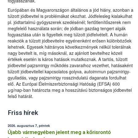
fogyasszanak.
Európában és Magyarországon általános a jód hiány, azonban a
túlzott jódbevitel is problémákat okozhat. Jódfelesleg kialakulhat
pl. jódtartalmú gyógyszerek szedésénél; fertőtlenítőszerek nem
megfelelő használata során; de jódban gazdag tengeri algák
fogyasztása után is figyeltek meg túlzott jódfelvételt. A humán
reakciók a túlzott jódbevitelre egyénenként erősen különbözőek
lehetnek. Egyesek hátrányos következmények nélkül tolerálnak
nagy bevitelt is, míg másoknál, az ajánlott bevitelhez közeli
értékek esetén is káros hatások mutatkoznak. A tartós, túlzott
jódbevitel pajzsmirigy működés zavaraihoz vezethet, hatásaként
túlzott jódbevitellel kapcsolatos golyva, autoimmun pajzsmirigy-
gyulladás, vagy pajzsmirigy rosszindulatú daganata fordulhat
elő. Az Európai Élelmiszerbiztonsági Hatóság (EFSA) 600
μg/nap-ban határozta meg a hosszútávú biztonságos jódbevitel
felső határát.
Friss hírek
2026. augusztus 7, péntek
Újabb vármegyében jelent meg a kőrisrontó