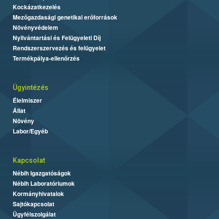
Kockázatkezelés
Mezőgazdasági genetikai erőforrások
Növényvédelem
Nyilvántartási és Felügyeleti Díj
Rendszerszervezés és felügyelet
Termékpálya-ellenőrzés
Ügyintézés
Élelmiszer
Állat
Növény
Labor/Egyéb
Kapcsolat
Nébih Igazgatóságok
Nébih Laboratóriumok
Kormányhivatalok
Sajtókapcsolat
Ügyfélszolgálat