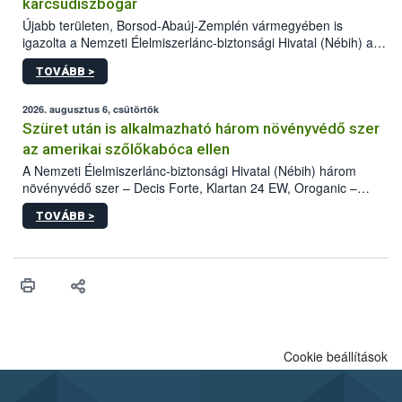
karcsúdíszbogár
Újabb területen, Borsod-Abaúj-Zemplén vármegyében is
igazolta a Nemzeti Élelmiszerlánc-biztonsági Hivatal (Nébih) a
kőrisrontó karcsúdíszbogár (Agrilus planipennis) jelenlétét. A
TOVÁBB >
kártevőt nem csak színcsapdában találták meg, de már fertőzött
fában is azonosították. A növényvédelmi szakemberek folytatják
az intenzív felderítést, emellett az intézkedéseket a szlovák
2026. augusztus 6, csütörtök
hatósággal is összehangolják a terjedés megállítása érdekében.
Szüret után is alkalmazható három növényvédő szer
az amerikai szőlőkabóca ellen
A Nemzeti Élelmiszerlánc-biztonsági Hivatal (Nébih) három
növényvédő szer – Decis Forte, Klartan 24 EW, Oroganic –
engedélyokiratát módosította, így azok a szüretet követően,
TOVÁBB >
egészen a vesszőérettség (BBCH 91) stádiumáig
felhasználhatóak a szőlőben. A kiterjesztések célja, hogy a korai
érésű szőlőkben is legyen lehetőség a károsító elleni további
védekezésre. Az Oroganic készítmény kis kiszerelésben kiskerti
felhasználók számára is elérhető és ökológiai termesztésben is
engedélyezett.
Cookie beállítások