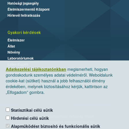
Hatósági jogsegély
Élelmiszermentő Központ
Hírlevél feliratkozás
Gyakori kérdések
Élelmiszer
Állat
Növény
Laboratóriumok
Labor/Egyéb
Adatkezelési tájékoztatónkban
megismerheti, hogyan
gondoskodunk személyes adatai védelméről. Weboldalunk
cookie-kat (sütiket) használ a jobb felhasználói élmény
érdekében, melynek biztosításához kérjük, kattintson az
„Elfogadom” gombra.
Statisztikai célú sütik
Nemzeti Élelmiszerlánc-biztonsági Hivatal
Hirdetési célú sütik
Cím: 1024 Budapest, Keleti Károly utca. 24.
Alapműködést biztosító és funkcionális sütik
Levelezési cím: 1525 Budapest. Pf. 30.