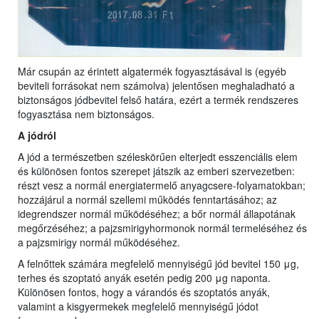
Már csupán az érintett algatermék fogyasztásával is (egyéb
beviteli forrásokat nem számolva) jelentősen meghaladható a
biztonságos jódbevitel felső határa, ezért a termék rendszeres
fogyasztása nem biztonságos.
A jódról
A jód a természetben széleskörűen elterjedt esszenciális elem
és különösen fontos szerepet játszik az emberi szervezetben:
részt vesz a normál energiatermelő anyagcsere-folyamatokban;
hozzájárul a normál szellemi működés fenntartásához; az
idegrendszer normál működéséhez; a bőr normál állapotának
megőrzéséhez; a pajzsmirigyhormonok normál termeléséhez és
a pajzsmirigy normál működéséhez.
A felnőttek számára megfelelő mennyiségű jód bevitel 150 μg,
terhes és szoptató anyák esetén pedig 200 μg naponta.
Különösen fontos, hogy a várandós és szoptatós anyák,
valamint a kisgyermekek megfelelő mennyiségű jódot