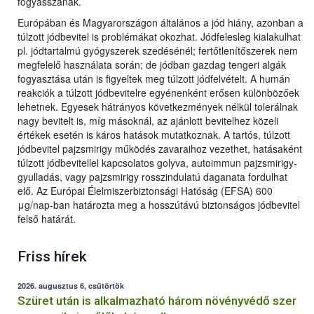
fogyasszanak.
Európában és Magyarországon általános a jód hiány, azonban a
túlzott jódbevitel is problémákat okozhat. Jódfelesleg kialakulhat
pl. jódtartalmú gyógyszerek szedésénél; fertőtlenítőszerek nem
megfelelő használata során; de jódban gazdag tengeri algák
fogyasztása után is figyeltek meg túlzott jódfelvételt. A humán
reakciók a túlzott jódbevitelre egyénenként erősen különbözőek
lehetnek. Egyesek hátrányos következmények nélkül tolerálnak
nagy bevitelt is, míg másoknál, az ajánlott bevitelhez közeli
értékek esetén is káros hatások mutatkoznak. A tartós, túlzott
jódbevitel pajzsmirigy működés zavaraihoz vezethet, hatásaként
túlzott jódbevitellel kapcsolatos golyva, autoimmun pajzsmirigy-
gyulladás, vagy pajzsmirigy rosszindulatú daganata fordulhat
elő. Az Európai Élelmiszerbiztonsági Hatóság (EFSA) 600
μg/nap-ban határozta meg a hosszútávú biztonságos jódbevitel
felső határát.
Friss hírek
2026. augusztus 6, csütörtök
Szüret után is alkalmazható három növényvédő szer