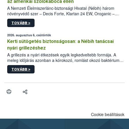
az amerikai szőlőkabóca ellen
A Nemzeti Élelmiszerlánc-biztonsági Hivatal (Nébih) három
növényvédő szer – Decis Forte, Klartan 24 EW, Oroganic –
engedélyokiratát módosította, így azok a szüretet követően,
TOVÁBB >
egészen a vesszőérettség (BBCH 91) stádiumáig
felhasználhatóak a szőlőben. A kiterjesztések célja, hogy a korai
érésű szőlőkben is legyen lehetőség a károsító elleni további
2026. augusztus 6, csütörtök
védekezésre. Az Oroganic készítmény kis kiszerelésben kiskerti
Kerti sütögetés biztonságosan: a Nébih tanácsai
felhasználók számára is elérhető és ökológiai termesztésben is
nyári grillezéshez
engedélyezett.
A grillezés a nyári étkezések egyik legkedveltebb formája. A
meleg időjárás azonban a kórokozó, romlást okozó baktériumok
gyorsabb szaporodásának is kedvez. A szabadtéri sütögetés
TOVÁBB >
ezért nem csupán a megfelelő sütési technikáról szól: legalább
ilyen fontos az alapanyagok biztonságos kezelése, az alapvető
higiéniai szabályok betartása, a megfelelő hőkezelés, valamint a
maradékok szakszerű tárolása. A Nemzeti Élelmiszerlánc-
biztonsági Hivatal (Nébih) Oktatási Programja összegyűjtötte a
biztonságos grillezés legfontosabb tudnivalóit.
Cookie beállítások