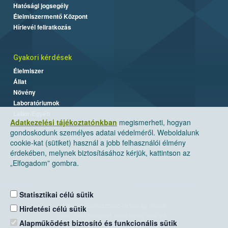
Hatósági jogsegély
Élelmiszermentő Központ
Hírlevél feliratkozás
Gyakori kérdések
Élelmiszer
Állat
Növény
Laboratóriumok
Labor/Egyéb
Adatkezelési tájékoztatónkban
megismerheti, hogyan
gondoskodunk személyes adatai védelméről. Weboldalunk
cookie-kat (sütiket) használ a jobb felhasználói élmény
érdekében, melynek biztosításához kérjük, kattintson az
„Elfogadom” gombra.
Statisztikai célú sütik
Nemzeti Élelmiszerlánc-biztonsági Hivatal
Hirdetési célú sütik
Cím: 1024 Budapest, Keleti Károly utca. 24.
Alapműködést biztosító és funkcionális sütik
Levelezési cím: 1525 Budapest. Pf. 30.