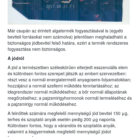
Már csupán az érintett algatermék fogyasztásával is (egyéb
beviteli forrásokat nem számolva) jelentősen meghaladható a
biztonságos jódbevitel felső határa, ezért a termék rendszeres
fogyasztása nem biztonságos.
A jódról
A jód a természetben széleskörűen elterjedt esszenciális elem
és különösen fontos szerepet játszik az emberi szervezetben:
részt vesz a normál energiatermelő anyagcsere-folyamatokban;
hozzájárul a normál szellemi működés fenntartásához; az
idegrendszer normál működéséhez; a bőr normál állapotának
megőrzéséhez; a pajzsmirigyhormonok normál termeléséhez és
a pajzsmirigy normál működéséhez.
A felnőttek számára megfelelő mennyiségű jód bevitel 150 μg,
terhes és szoptató anyák esetén pedig 200 μg naponta.
Különösen fontos, hogy a várandós és szoptatós anyák,
valamint a kisgyermekek megfelelő mennyiségű jódot