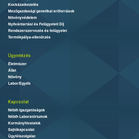
Kockázatkezelés
Mezőgazdasági genetikai erőforrások
Növényvédelem
Nyilvántartási és Felügyeleti Díj
Rendszerszervezés és felügyelet
Termékpálya-ellenőrzés
Ügyintézés
Élelmiszer
Állat
Növény
Labor/Egyéb
Kapcsolat
Nébih Igazgatóságok
Nébih Laboratóriumok
Kormányhivatalok
Sajtókapcsolat
Ügyfélszolgálat